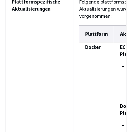
Plattformspezifische
Folgende plattformspez
Aktualisierungen
Aktualisierungen wurde
vorgenommen:
Plattform
Aktua
Docker
ECS-
Plat
A
A
a
1
a
Dock
Plat
D
C