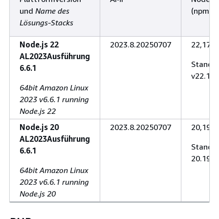
und
Name des
(npm-Ve
Lösungs-Stacks
Node.js 22
2023.8.20250707
22,17,0 
AL2023Ausführung
Standar
6.6.1
v22.17.
64bit Amazon Linux
2023 v6.6.1 running
Node.js 22
Node.js 20
2023.8.20250707
20,19,2 
AL2023Ausführung
Standar
6.6.1
20.19.2
64bit Amazon Linux
2023 v6.6.1 running
Node.js 20