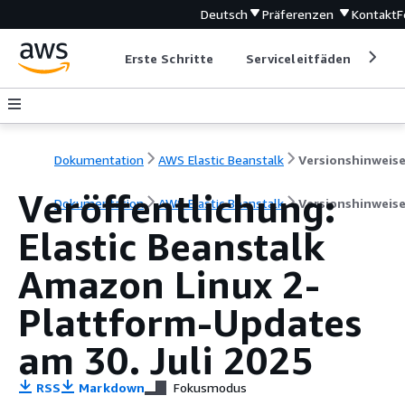
Deutsch
Präferenzen
Kontakt
F
Erste Schritte
Serviceleitfäden
Ent
Dokumentation
AWS Elastic Beanstalk
Versionshinweis
Veröffentlichung:
Dokumentation
AWS Elastic Beanstalk
Versionshinweis
Elastic Beanstalk
Amazon Linux 2-
Plattform-Updates
am 30. Juli 2025
RSS
Markdown
Fokusmodus