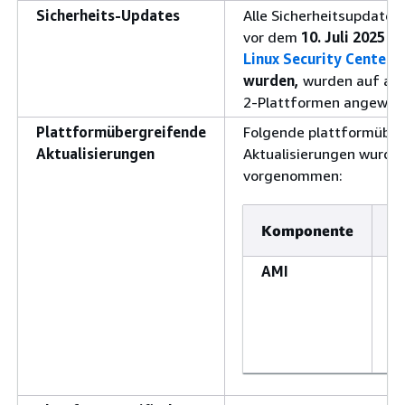
Sicherheits-Updates
Alle Sicherheitsupdates
vor dem
10. Juli 2025 i
Linux Security Center
v
wurden,
wurden auf all
2-Plattformen angewen
Plattformübergreifende
Folgende plattformübe
Aktualisierungen
Aktualisierungen wurde
vorgenommen:
Komponente
A
AMI
Da
w
Ve
2
ak