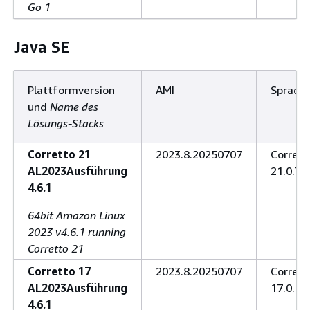
Go 1
Java SE
Plattformversion
AMI
Sprach
und
Name des
Lösungs-Stacks
Corretto 21
2023.8.20250707
Corrett
AL2023Ausführung
21.0.7.6
4.6.1
64bit Amazon Linux
2023 v4.6.1 running
Corretto 21
Corretto 17
2023.8.20250707
Corrett
AL2023Ausführung
17.0.15
4.6.1