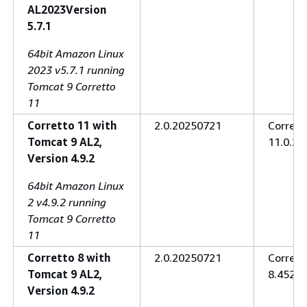
AL2023Version
5.7.1
64bit Amazon Linux
2023 v5.7.1 running
Tomcat 9 Corretto
11
Corretto 11 with
2.0.20250721
Corrett
Tomcat 9 AL2,
11.0.28
Version 4.9.2
64bit Amazon Linux
2 v4.9.2 running
Tomcat 9 Corretto
11
Corretto 8 with
2.0.20250721
Corrett
Tomcat 9 AL2,
8.452.0
Version 4.9.2