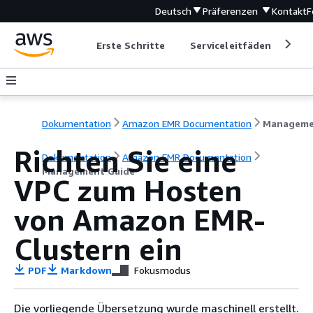
Deutsch
Präferenzen
Kontakt
F
Erste Schritte
Serviceleitfäden
Ent
Dokumentation
Amazon EMR Documentation
Richten Sie eine
Dokumentation
Amazon EMR Documentation
Management Guide
VPC zum Hosten
von Amazon EMR-
Clustern ein
PDF
Markdown
Fokusmodus
Die vorliegende Übersetzung wurde maschinell erstellt.