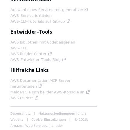
Auswahl eines Services mit generativer KI
AWS-Servicerichtlinien
AWS-CLI-Tutorials auf GitHub
Entwickler-Tools
AWS Bibliothek mit Codebeispielen
AWS-CLI
AWS Builder Center
AWS-Entwickler-Tools Blog
Hilfreiche Links
AWS Documentation MCP Server
herunterladen
Melden Sie sich bei der AWS-Konsole an
AWS re:Post
Datenschutz
Nutzungsbedingungen für die
Website
Cookie-Einstellungen
© 2026,
Amazon Web Services, Inc. oder