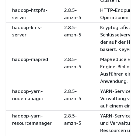
hadoop-httpfs-
2.8.5-
HTTP-Endpunkt
server
amzn-5
Operationen.
hadoop-kms-
2.8.5-
Kryptografische
server
amzn-5
Schlüsselverwal
der auf der Ha
basiert. KeyPro
hadoop-mapred
2.8.5-
MapReduce Exe
amzn-5
Engine-Bibliot
Ausführen eine
Anwendung.
hadoop-yarn-
2.8.5-
YARN-Service fü
nodemanager
amzn-5
Verwaltung von
auf einem einze
hadoop-yarn-
2.8.5-
YARN-Service f
resourcemanager
amzn-5
und Verwaltung 
Ressourcen und 