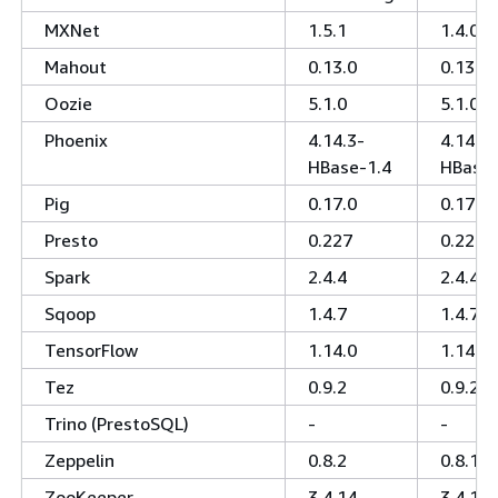
MXNet
1.5.1
1.4.0
Mahout
0.13.0
0.13.0
Oozie
5.1.0
5.1.0
Phoenix
4.14.3-
4.14.2-
HBase-1.4
HBase-
Pig
0.17.0
0.17.0
Presto
0.227
0.224
Spark
2.4.4
2.4.4
Sqoop
1.4.7
1.4.7
TensorFlow
1.14.0
1.14.0
Tez
0.9.2
0.9.2
Trino (PrestoSQL)
-
-
Zeppelin
0.8.2
0.8.1
ZooKeeper
3.4.14
3.4.14