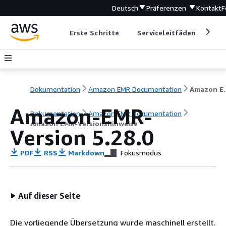
Deutsch
Präferenzen
Kontakt
F
Erste Schritte
Serviceleitfäden
Ent
Dokumentation
Amazon EMR Documentation
Amazon EM
Amazon-EMR-
Dokumentation
Amazon EMR Documentation
Amazon EMR-Versionshinweise
Version 5.28.0
PDF
RSS
Markdown
Fokusmodus
Auf dieser Seite
Die vorliegende Übersetzung wurde maschinell erstellt.