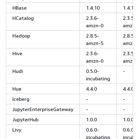
HBase
1.4.10
1.4.10
HCatalog
2.3.6-
2.3.5-
amzn-0
amzn-
Hadoop
2.8.5-
2.8.5-
amzn-5
amzn-
Hive
2.3.6-
2.3.5-
amzn-0
amzn-
Hudi
0.5.0-
-
incubating
Hue
4.4.0
4.4.0
Iceberg
-
-
JupyterEnterpriseGateway
-
-
JupyterHub
1.0.0
1.0.0
Livy
0.6.0-
0.6.0-
incubating
incuba