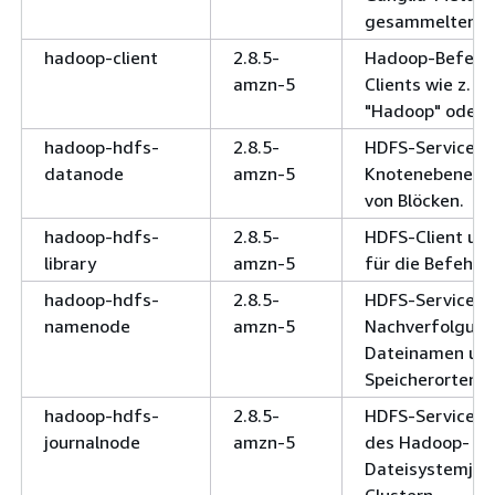
gesammelten Me
hadoop-client
2.8.5-
Hadoop-Befehls
amzn-5
Clients wie z. B.
"Hadoop" oder "
hadoop-hdfs-
2.8.5-
HDFS-Service a
datanode
amzn-5
Knotenebene zu
von Blöcken.
hadoop-hdfs-
2.8.5-
HDFS-Client und
library
amzn-5
für die Befehlsz
hadoop-hdfs-
2.8.5-
HDFS-Service fü
namenode
amzn-5
Nachverfolgung
Dateinamen und
Speicherorten.
hadoop-hdfs-
2.8.5-
HDFS-Service z
journalnode
amzn-5
des Hadoop-
Dateisystemjou
Clustern.