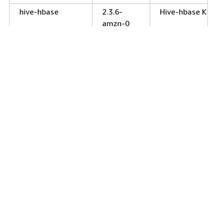
hive-hbase
2.3.6-
Hive-hbase Klie
amzn-0
hive-metastore-
2.3.6-
Service für den 
server
amzn-0
den Hive-Metast
semantisches R
die Speicherung
Metadaten für 
Hadoop-Operati
hive-server2
2.3.6-
Service zur An
amzn-0
Hive-Abfragen 
Webanfragen.
hudi
0.5.0-
Inkrementelles
incubating
Verarbeitungs-
Stromversorgun
Datenpipline be
Latenz und hoher
hudi-presto
0.5.0-
Bundle-Biblioth