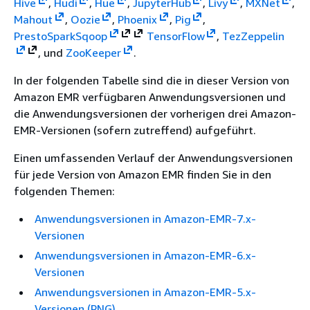
Hive
,
Hudi
,
Hue
,
JupyterHub
,
Livy
,
MXNet
,
Mahout
,
Oozie
,
Phoenix
,
Pig
,
Presto
Spark
Sqoop
TensorFlow
,
Tez
Zeppelin
, und
ZooKeeper
.
In der folgenden Tabelle sind die in dieser Version von
Amazon EMR verfügbaren Anwendungsversionen und
die Anwendungsversionen der vorherigen drei Amazon-
EMR-Versionen (sofern zutreffend) aufgeführt.
Einen umfassenden Verlauf der Anwendungsversionen
für jede Version von Amazon EMR finden Sie in den
folgenden Themen:
Anwendungsversionen in Amazon-EMR-7.x-
Versionen
Anwendungsversionen in Amazon-EMR-6.x-
Versionen
Anwendungsversionen in Amazon-EMR-5.x-
Versionen (PNG)