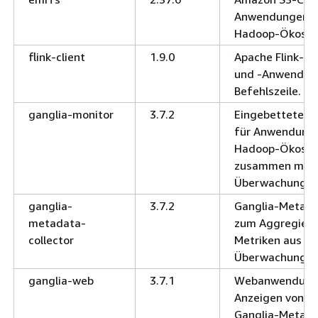
Anwendungen a
Hadoop-Ökosys
flink-client
1.9.0
Apache Flink-Cli
und -Anwendung
Befehlszeile.
ganglia-monitor
3.7.2
Eingebetteter 
für Anwendung
Hadoop-Ökosy
zusammen mit 
Überwachungsa
ganglia-
3.7.2
Ganglia-Metada
metadata-
zum Aggregiere
collector
Metriken aus Ga
Überwachungsa
ganglia-web
3.7.1
Webanwendung
Anzeigen von d
Ganglia-Metada