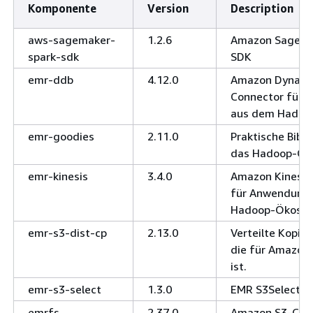
Komponente
Version
Description
aws-sagemaker-
1.2.6
Amazon SageMa
spark-sdk
SDK
emr-ddb
4.12.0
Amazon Dynam
Connector für
aus dem Hadoo
emr-goodies
2.11.0
Praktische Bibli
das Hadoop-Ök
emr-kinesis
3.4.0
Amazon Kinesis
für Anwendung
Hadoop-Ökosys
emr-s3-dist-cp
2.13.0
Verteilte Kopi
die für Amazon 
ist.
emr-s3-select
1.3.0
EMR S3Select-K
emrfs
2.37.0
Amazon S3-Conn