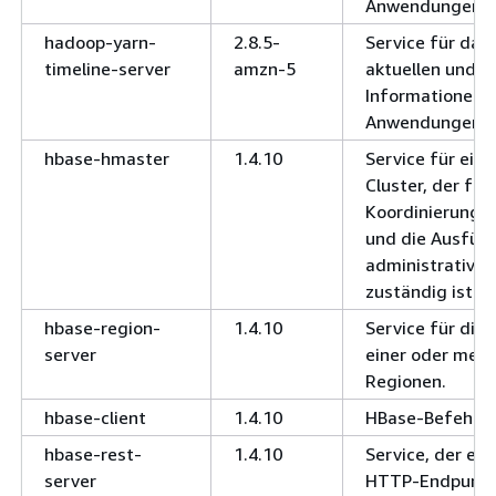
Anwendungen.
hadoop-yarn-
2.8.5-
Service für das
timeline-server
amzn-5
aktuellen und h
Informationen 
Anwendungen.
hbase-hmaster
1.4.10
Service für ein
Cluster, der für
Koordinierung 
und die Ausfüh
administrativen
zuständig ist.
hbase-region-
1.4.10
Service für die 
server
einer oder mehr
Regionen.
hbase-client
1.4.10
HBase-Befehlsze
hbase-rest-
1.4.10
Service, der ei
server
HTTP-Endpunkt