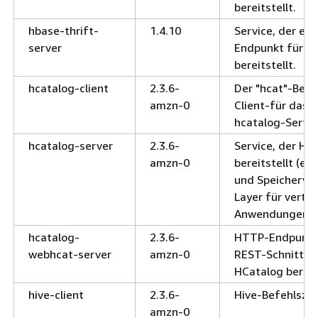
bereitstellt.
hbase-thrift-
1.4.10
Service, der ein
server
Endpunkt für H
bereitstellt.
hcatalog-client
2.3.6-
Der "hcat"-Befe
amzn-0
Client-für das 
hcatalog-Server
hcatalog-server
2.3.6-
Service, der HC
amzn-0
bereitstellt (ei
und Speicherve
Layer für vertei
Anwendungen).
hcatalog-
2.3.6-
HTTP-Endpunkt,
webhcat-server
amzn-0
REST-Schnittste
HCatalog bereits
hive-client
2.3.6-
Hive-Befehlszei
amzn-0