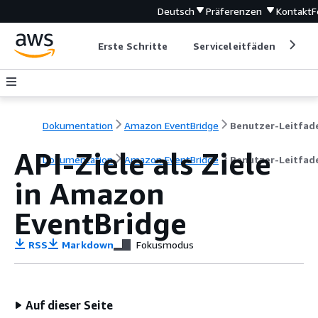
Deutsch
Präferenzen
Kontakt
F
Erste Schritte
Serviceleitfäden
Ent
Dokumentation
Amazon EventBridge
Benutzer-Leitfad
API-Ziele als Ziele
Dokumentation
Amazon EventBridge
Benutzer-Leitfad
in Amazon
EventBridge
RSS
Markdown
Fokusmodus
Auf dieser Seite