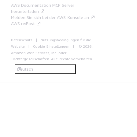
AWS Documentation MCP Server
herunterladen
Melden Sie sich bei der AWS-Konsole an
AWS re:Post
Datenschutz
Nutzungsbedingungen für die
Website
Cookie-Einstellungen
© 2026,
Amazon Web Services, Inc. oder
Tochtergesellschaften. Alle Rechte vorbehalten.
Deutsch