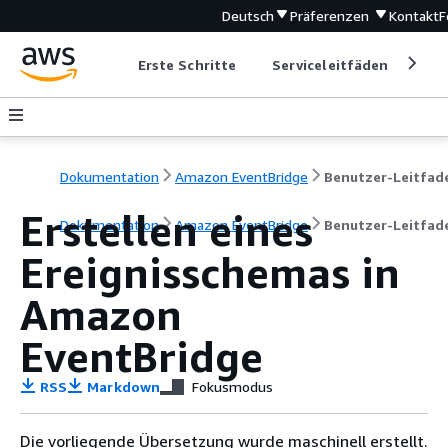
Deutsch
Präferenzen
Kontakt
F
Erste Schritte
Serviceleitfäden
Ent
Dokumentation
Amazon EventBridge
Benutzer-Leitfad
Erstellen eines
Dokumentation
Amazon EventBridge
Benutzer-Leitfad
Ereignisschemas in
Amazon
EventBridge
RSS
Markdown
Fokusmodus
Die vorliegende Übersetzung wurde maschinell erstellt.