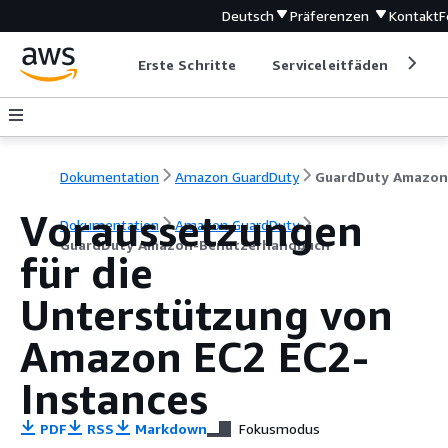
Deutsch
Präferenzen
Kontakt
F
Erste Schritte
Serviceleitfäden
Ent
Dokumentation
Amazon GuardDuty
Voraussetzungen
Dokumentation
Amazon GuardDuty
GuardDuty Amazon-Benutzerhandbuch
für die
Unterstützung von
Amazon EC2 EC2-
Instances
PDF
RSS
Markdown
Fokusmodus