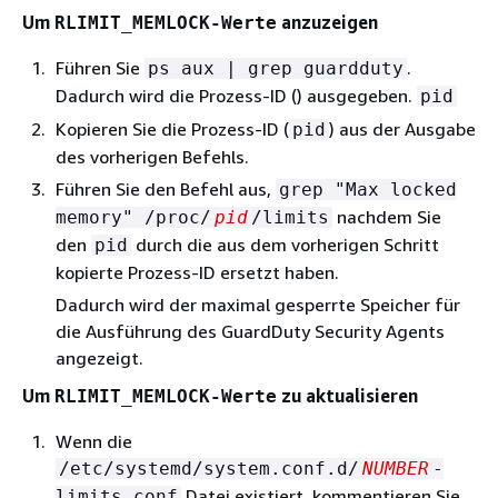
Um
anzuzeigen
RLIMIT_MEMLOCK-Werte
Führen Sie
.
ps aux | grep guardduty
Dadurch wird die Prozess-ID () ausgegeben.
pid
Kopieren Sie die Prozess-ID (
) aus der Ausgabe
pid
des vorherigen Befehls.
Führen Sie den Befehl aus,
grep "Max locked
nachdem Sie
memory" /proc/
pid
/limits
den
durch die aus dem vorherigen Schritt
pid
kopierte Prozess-ID ersetzt haben.
Dadurch wird der maximal gesperrte Speicher für
die Ausführung des GuardDuty Security Agents
angezeigt.
Um
zu aktualisieren
RLIMIT_MEMLOCK-Werte
Wenn die
/etc/systemd/system.conf.d/
NUMBER
-
Datei existiert, kommentieren Sie
limits.conf