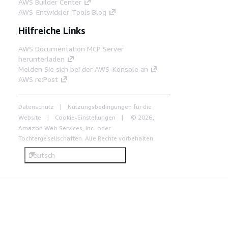
AWS Builder Center
AWS-Entwickler-Tools Blog
Hilfreiche Links
AWS Documentation MCP Server
herunterladen
Melden Sie sich bei der AWS-Konsole an
AWS re:Post
Datenschutz
Nutzungsbedingungen für die
Website
Cookie-Einstellungen
© 2026,
Amazon Web Services, Inc. oder
Tochtergesellschaften. Alle Rechte vorbehalten.
Deutsch