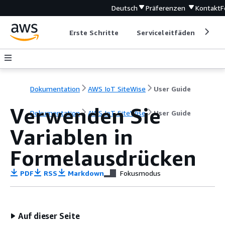
Deutsch
Präferenzen
Kontakt
F
Erste Schritte
Serviceleitfäden
Ent
Dokumentation
AWS IoT SiteWise
User Guide
Verwenden Sie
Dokumentation
AWS IoT SiteWise
User Guide
Variablen in
Formelausdrücken
PDF
RSS
Markdown
Fokusmodus
Auf dieser Seite