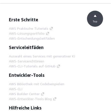
Erste Schritte
Top
AWS Praktische Tutorials
AWS-Lösungsportfolio
AWS-Entscheidungsleitfäden
Serviceleitfäden
Auswahl eines Services mit generativer KI
AWS-Servicerichtlinien
AWS-CLI-Tutorials auf GitHub
Entwickler-Tools
AWS Bibliothek mit Codebeispielen
AWS-CLI
AWS Builder Center
AWS-Entwickler-Tools Blog
Hilfreiche Links