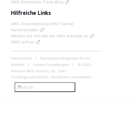
AWS-Entwickler-Tools Blog
Hilfreiche Links
AWS Documentation MCP Server
herunterladen
Melden Sie sich bei der AWS-Konsole an
AWS re:Post
Datenschutz
Nutzungsbedingungen für die
Website
Cookie-Einstellungen
© 2026,
Amazon Web Services, Inc. oder
Tochtergesellschaften. Alle Rechte vorbehalten.
Deutsch