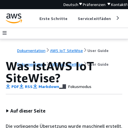
Deutsch
Präferenzen
Kontakt
F
Erste Schritte
Serviceleitfäden
Ent
Dokumentation
AWS IoT SiteWise
User Guide
Was istAWS IoT
Dokumentation
AWS IoT SiteWise
User Guide
SiteWise?
PDF
RSS
Markdown
Fokusmodus
Auf dieser Seite
Die vorliegende Übersetzung wurde maschinell erstellt.