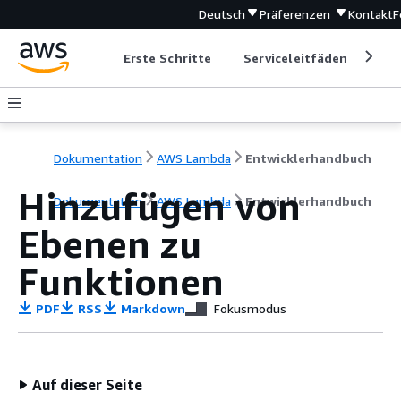
Deutsch
Präferenzen
Kontakt
F
Erste Schritte
Serviceleitfäden
Ent
Dokumentation
AWS Lambda
Entwicklerhandbuch
Hinzufügen von
Dokumentation
AWS Lambda
Entwicklerhandbuch
Ebenen zu
Funktionen
PDF
RSS
Markdown
Fokusmodus
Auf dieser Seite