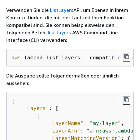
Verwenden Sie die
ListLayers
API, um Ebenen in Ihrem
Konto zu finden, die mit der Laufzeit Ihrer Funktion
kompatibel sind. Sie können beispielsweise den
folgenden Befehl
list-layers
AWS Command Line
Interface (CLI) verwenden:
aws
 lambda list-layers --compatible-runti
Die Ausgabe sollte folgendermaßen oder ähnlich
aussehen:
{
"Layers"
: [

{
"LayerName"
: 
"my-layer"
,

"LayerArn"
: 
"arn:aws:lambda:u
"LatestMatchingVersion"
: 
{