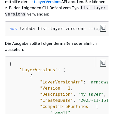
mithilfe der
ListLayerVersions
API abrufen. Sie können
z. B. den folgenden CLI-Befehl vom Typ
list-layer-
verwenden:
versions
aws
 lambda list-layer-versions 
--layer-na
Die Ausgabe sollte folgendermaßen oder ähnlich
aussehen:
{
"LayerVersions"
: [

{
"LayerVersionArn"
: 
"arn:aws:l
"Version"
: 
2
,

"Description"
: 
"My layer"
,

"CreatedDate"
: 
"2023-11-15T00
"CompatibleRuntimes"
: [

"java11"