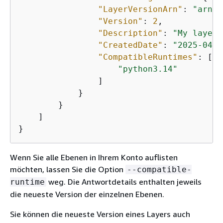
"LayerVersionArn"
: 
"arn:a
"Version"
: 
2
,

"Description"
: 
"My layer"
"CreatedDate"
: 
"2025-04-1
"CompatibleRuntimes"
: [

"python3.14"
                ]

            }

        }

    ]

}
Wenn Sie alle Ebenen in Ihrem Konto auflisten
möchten, lassen Sie die Option
--compatible-
weg. Die Antwortdetails enthalten jeweils
runtime
die neueste Version der einzelnen Ebenen.
Sie können die neueste Version eines Layers auch