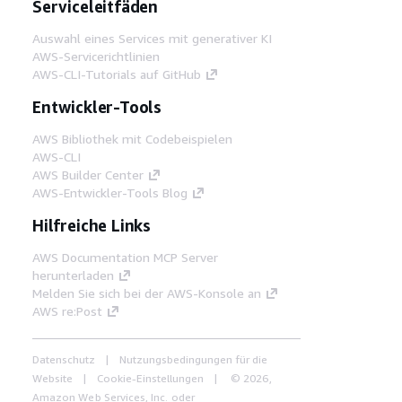
Serviceleitfäden
Auswahl eines Services mit generativer KI
AWS-Servicerichtlinien
AWS-CLI-Tutorials auf GitHub
Entwickler-Tools
AWS Bibliothek mit Codebeispielen
AWS-CLI
AWS Builder Center
AWS-Entwickler-Tools Blog
Hilfreiche Links
AWS Documentation MCP Server
herunterladen
Melden Sie sich bei der AWS-Konsole an
AWS re:Post
Datenschutz
Nutzungsbedingungen für die
Website
Cookie-Einstellungen
© 2026,
Amazon Web Services, Inc. oder