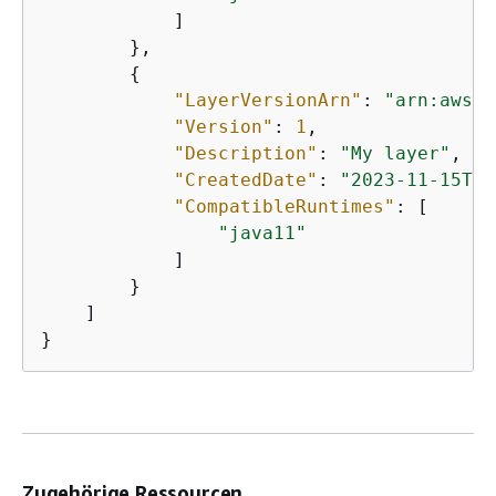
            ]

        },

{
"LayerVersionArn"
: 
"arn:aws:l
"Version"
: 
1
,

"Description"
: 
"My layer"
,

"CreatedDate"
: 
"2023-11-15T00
"CompatibleRuntimes"
: [

"java11"
            ]

        }

    ]

}
Zugehörige Ressourcen