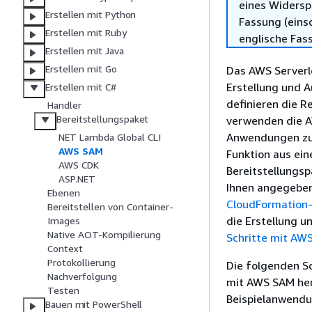
eines Widersp
Erstellen mit Python
Fassung (einsc
Erstellen mit Ruby
englische Fas
Erstellen mit Java
Erstellen mit Go
Das AWS Serverle
Erstellung und 
Erstellen mit C#
definieren die 
Handler
Bereitstellungspaket
verwenden die A
Anwendungen zu 
NET Lambda Global CLI
AWS SAM
Funktion aus ein
AWS CDK
Bereitstellungsp
ASP.NET
Ihnen angegeben
Ebenen
CloudFormation
Bereitstellen von Container-
die Erstellung u
Images
Native AOT-Kompilierung
Schritte mit AW
Context
Protokollierung
Die folgenden Sc
Nachverfolgung
mit AWS SAM heru
Testen
Beispielanwendu
Bauen mit PowerShell