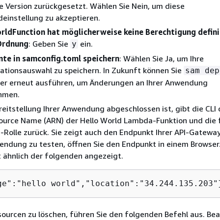
e Version zurückgesetzt. Wählen Sie Nein, um diese
einstellung zu akzeptieren.
rldFunction hat möglicherweise keine Berechtigung definie
 Ordnung
: Geben Sie
ein.
y
te in samconfig.toml speichern
: Wählen Sie Ja, um Ihre
ationsauswahl zu speichern. In Zukunft können Sie
sam dep
er erneut ausführen, um Änderungen an Ihrer Anwendung
hmen.
eitstellung Ihrer Anwendung abgeschlossen ist, gibt die CLI
urce Name (ARN) der Hello World Lambda-Funktion und die f
M-Rolle zurück. Sie zeigt auch den Endpunkt Ihrer API-Gateway
ndung zu testen, öffnen Sie den Endpunkt in einem Browser.
 ähnlich der folgenden angezeigt.
ge":"hello world","location":"34.244.135.203"
ourcen zu löschen, führen Sie den folgenden Befehl aus. Bea