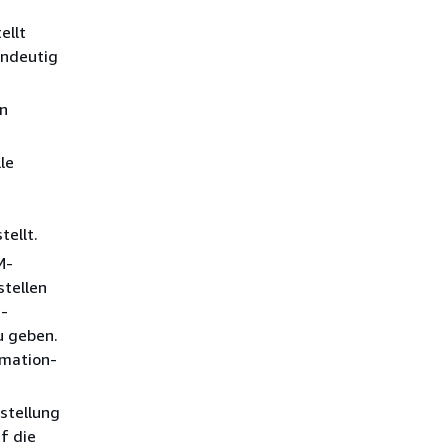
ellt
indeutig
en
le
ellt.
M-
stellen
a-
u geben.
rmation-
stellung
f die