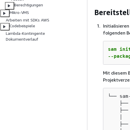
Berechtigungen
Bereitste
Mikro-VMS
Arbeiten mit SDKs AWS
Initialisier
Codebeispiele
folgenden B
Lambda-Kontingente
Dokumentverlauf
sam ini
--packa
Mit diesem B
Projektverzei
└── sam-
    ├── 
    ├── 
    │  
    ├──