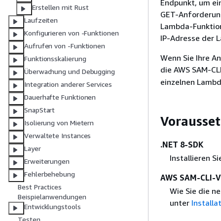
Endpunkt, um ei
Erstellen mit Rust
GET-Anforderung
Laufzeiten
Lambda-Funktion
Konfigurieren von -Funktionen
IP-Adresse der L
Aufrufen von -Funktionen
Wenn Sie Ihre A
Funktionsskalierung
die AWS SAM-CLI
Überwachung und Debugging
einzelnen Lambd
Integration anderer Services
Dauerhafte Funktionen
SnapStart
Vorausse
Isolierung von Mietern
Verwaltete Instances
.NET 8-SDK
Layer
Installieren S
Erweiterungen
Fehlerbehebung
AWS SAM-CLI-Ve
Best Practices
Wie Sie die n
Beispielanwendungen
unter
Install
Entwicklungstools
Testen