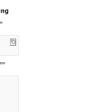
ung
em
rem