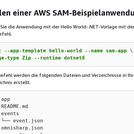
llen einer AWS SAM-Beispielanwend
en Sie die Anwendung mit der Hello World-.NET-Vorlage mit d
efehl.
t --app-template hello-world --name sam-app \

ge-type Zip --runtime dotnet8
efehl werden die folgenden Dateien und Verzeichnisse in Ih
chnis erstellt.
app

README.md

events

 └── event.json

 omnisharp.json
