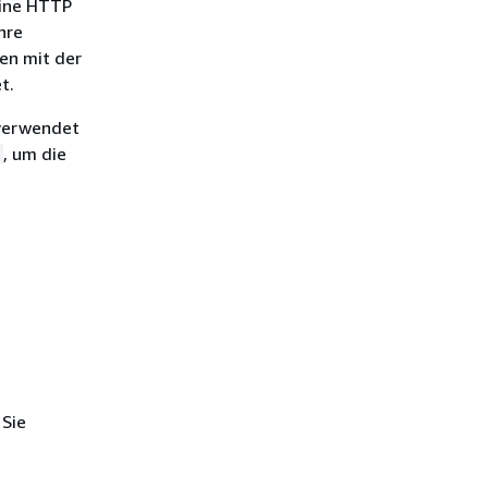
eine HTTP
hre
en mit der
t.
 verwendet
, um die
 Sie