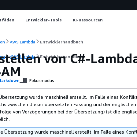
itfäden
Entwickler-Tools
KI-Ressourcen
ion
AWS Lambda
Entwicklerhandbuch
tstellen von C#-Lambd
ion
AWS Lambda
Entwicklerhandbuch
SAM
arkdown
Fokusmodus
Übersetzung wurde maschinell erstellt. Im Falle eines Konflik
chs zwischen dieser übersetzten Fassung und der englischen
infolge von Verzögerungen bei der Übersetzung) ist die englis
ich.
e Übersetzung wurde maschinell erstellt. Im Falle eines Konfl