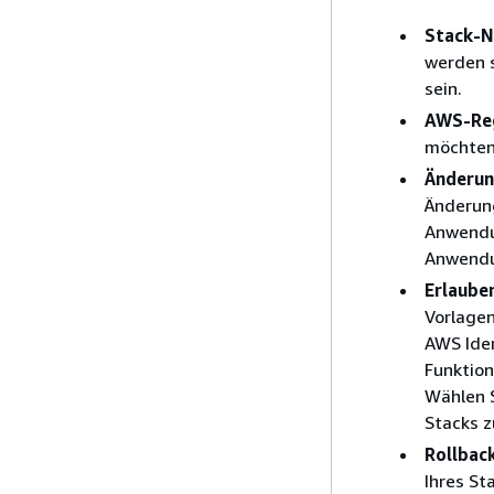
Stack-
werden 
sein.
AWS-Re
möchten
Änderun
Änderun
Anwendu
Anwendu
Erlaube
Vorlagen
AWS Ide
Funktion
Wählen S
Stacks z
Rollbac
Ihres St