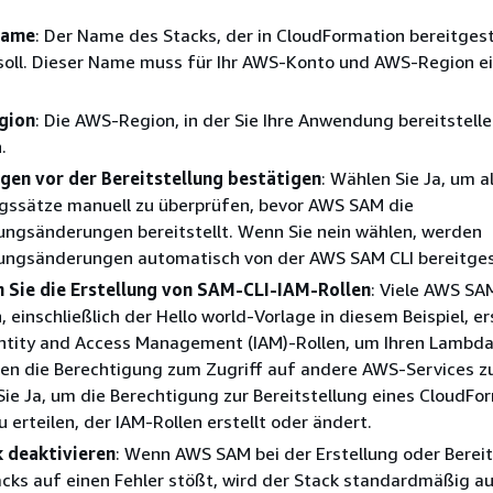
Name
: Der Name des Stacks, der in CloudFormation bereitgest
soll. Dieser Name muss für Ihr AWS-Konto und AWS-Region e
gion
: Die AWS-Region, in der Sie Ihre Anwendung bereitstell
.
gen vor der Bereitstellung bestätigen
: Wählen Sie Ja, um al
gssätze manuell zu überprüfen, bevor AWS SAM die
ngsänderungen bereitstellt. Wenn Sie nein wählen, werden
ngsänderungen automatisch von der AWS SAM CLI bereitgest
n Sie die Erstellung von SAM-CLI-IAM-Rollen
: Viele AWS SA
, einschließlich der Hello world-Vorlage in diesem Beispiel, er
ntity and Access Management (IAM)-Rollen, um Ihren Lambd
en die Berechtigung zum Zugriff auf andere AWS-Services z
ie Ja, um die Berechtigung zur Bereitstellung eines CloudFo
u erteilen, der IAM-Rollen erstellt oder ändert.
k deaktivieren
: Wenn AWS SAM bei der Erstellung oder Bereit
acks auf einen Fehler stößt, wird der Stack standardmäßig au