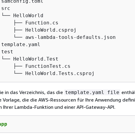
 samconfig.toml

src

 └── HelloWorld

     ├── Function.cs

     ├── HelloWorld.csproj

     └── aws-lambda-tools-defaults.json

 template.yaml

test

 └── HelloWorld.Test

     ├── FunctionTest.cs

     └── HelloWorld.Tests.csproj
ie in das Verzeichnis, das die
enthäl
template.yaml file
ne Vorlage, die die AWS-Ressourcen für Ihre Anwendung defini
ch Ihrer Lambda-Funktion und einer API-Gateway-API.
app