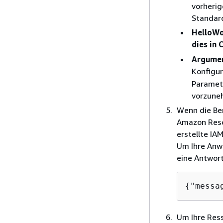
vorherig
Standard
HelloWo
dies in
Argumen
Konfigur
Paramet
vorzune
Wenn die Ber
Amazon Reso
erstellte IA
Um Ihre Anwe
eine Antwort
{
"messa
Um Ihre Ress