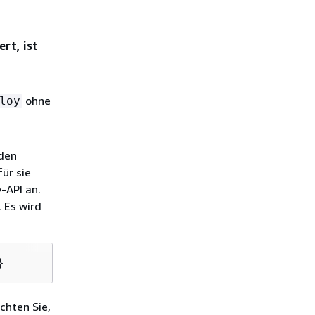
rt, ist
ohne
loy
 den
ür sie
-API an.
 Es wird
}
chten Sie,