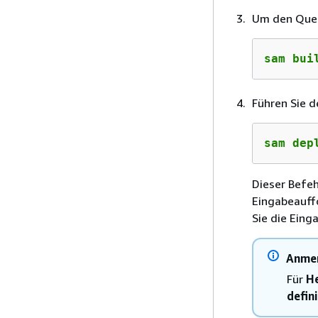
Um den Quell
sam bui
Führen Sie d
sam dep
Dieser Befeh
Eingabeauff
Sie die Eing
Anme
Für
He
defin