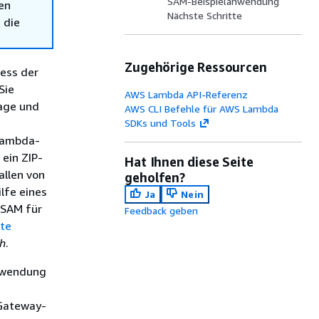
SAM-Beispielanwendung
en
Nächste Schritte
 die
Zugehörige Ressourcen
zess der
Sie
AWS Lambda API-Referenz
lage und
AWS CLI Befehle für AWS Lambda
SDKs und Tools
 Lambda-
ein ZIP-
Hat Ihnen diese Seite
allen von
geholfen?
lfe eines
Ja
Nein
 SAM für
Feedback geben
ste
ch
.
anwendung
Gateway-