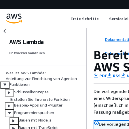
Erste Schritte
Servicele
Dokumentat
AWS Lambda
Berei
Dokumentat
Entwicklerhandbuch
AWS 
Was ist AWS Lambda?
PDF
RSS
M
Anleitung zur Einrichtung von Agenten
Funktionen
Die vorliegende 
Schlüsselkonzepte
eines Widerspru
Erstellen Sie Ihre erste Funktion
(einschließlich 
Beispiel-Apps und -Muster
Fassung maßgebl
Programmiersprachen
Bauen mit Node.js
Die vorliegend
Bauen mit TypeScript