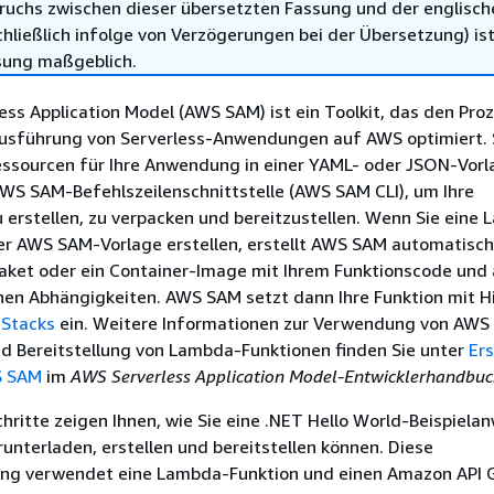
ruchs zwischen dieser übersetzten Fassung und der englisch
hließlich infolge von Verzögerungen bei der Übersetzung) ist
sung maßgeblich.
ss Application Model (AWS SAM) ist ein Toolkit, das den Pro
Ausführung von Serverless-Anwendungen auf AWS optimiert. 
Ressourcen für Ihre Anwendung in einer YAML- oder JSON-Vor
WS SAM-Befehlszeilenschnittstelle (AWS SAM CLI), um Ihre
erstellen, zu verpacken und bereitzustellen. Wenn Sie eine
er AWS SAM-Vorlage erstellen, erstellt AWS SAM automatisch 
aket oder ein Container-Image mit Ihrem Funktionscode und 
en Abhängigkeiten. AWS SAM setzt dann Ihre Funktion mit Hi
-Stacks
ein. Weitere Informationen zur Verwendung von AWS
nd Bereitstellung von Lambda-Funktionen finden Sie unter
Er
S SAM
im
AWS Serverless Application Model-Entwicklerhandbu
hritte zeigen Ihnen, wie Sie eine .NET Hello World-Beispiel
nterladen, erstellen und bereitstellen können. Diese
ng verwendet eine Lambda-Funktion und einen Amazon API 