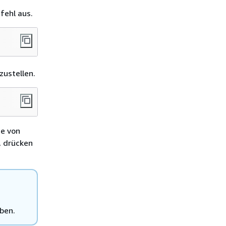
fehl aus.
zustellen.
he von
, drücken
ben.