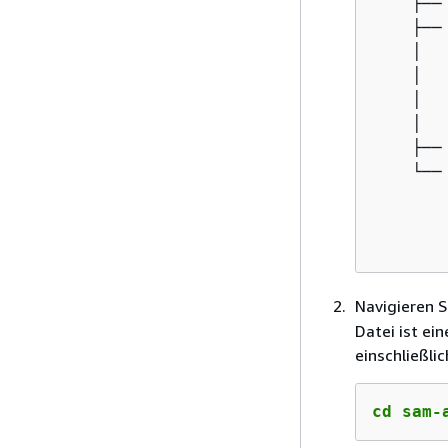
    ├──
    ├── 
    │  
    │  
    │  
    │  
    ├──
    └── 
       
       
       
Navigieren S
Datei ist ei
einschließli
cd sam-