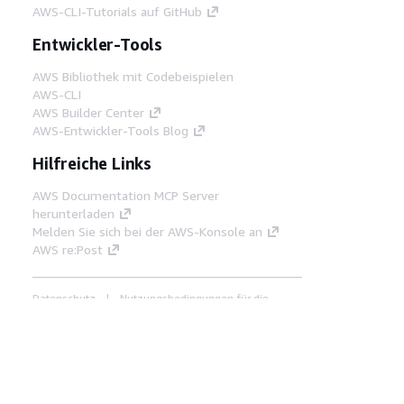
AWS-CLI-Tutorials auf GitHub
Entwickler-Tools
AWS Bibliothek mit Codebeispielen
AWS-CLI
AWS Builder Center
AWS-Entwickler-Tools Blog
Hilfreiche Links
AWS Documentation MCP Server
herunterladen
Melden Sie sich bei der AWS-Konsole an
AWS re:Post
Datenschutz
Nutzungsbedingungen für die
Website
Cookie-Einstellungen
© 2026,
Amazon Web Services, Inc. oder
Tochtergesellschaften. Alle Rechte vorbehalten.
Deutsch