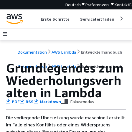
Deutsch
Präferenzen
Kontakt
F
Erste Schritte
Serviceleitfäden
Ent
Dokumentation
AWS Lambda
Entwicklerhandbuch
Grundlegendes zum
Dokumentation
AWS Lambda
Entwicklerhandbuch
Wiederholungsverh
alten in Lambda
PDF
RSS
Markdown
Fokusmodus
Die vorliegende Übersetzung wurde maschinell erstellt.
Im Falle eines Konflikts oder eines Widerspruchs
zwischen dieser übersetzten Fassung und der