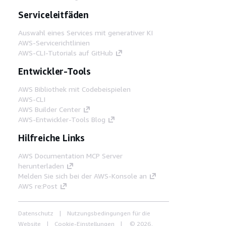
Serviceleitfäden
Auswahl eines Services mit generativer KI
AWS-Servicerichtlinien
AWS-CLI-Tutorials auf GitHub
Entwickler-Tools
AWS Bibliothek mit Codebeispielen
AWS-CLI
AWS Builder Center
AWS-Entwickler-Tools Blog
Hilfreiche Links
AWS Documentation MCP Server
herunterladen
Melden Sie sich bei der AWS-Konsole an
AWS re:Post
Datenschutz
Nutzungsbedingungen für die
Website
Cookie-Einstellungen
© 2026,