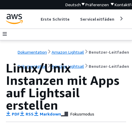
Deutsch
Präferenzen
Kontakt
F
Erste Schritte
Serviceleitfäden
Ent
Dokumentation
Amazon Lightsail
Benutzer-Leitfaden
Linux/Unix
Dokumentation
Amazon Lightsail
Benutzer-Leitfaden
Instanzen mit Apps
auf Lightsail
erstellen
PDF
RSS
Markdown
Fokusmodus