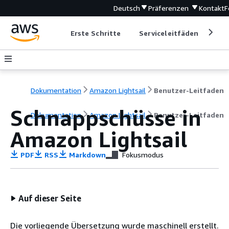
Deutsch
Präferenzen
Kontakt
F
Erste Schritte
Serviceleitfäden
Ent
Dokumentation
Amazon Lightsail
Benutzer-Leitfaden
Schnappschüsse in
Dokumentation
Amazon Lightsail
Benutzer-Leitfaden
Amazon Lightsail
PDF
RSS
Markdown
Fokusmodus
Auf dieser Seite
Die vorliegende Übersetzung wurde maschinell erstellt.