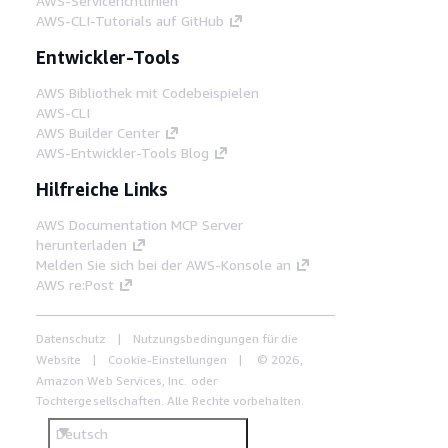
AWS-Servicerichtlinien
AWS-CLI-Tutorials auf GitHub
Entwickler-Tools
AWS Bibliothek mit Codebeispielen
AWS-CLI
AWS Builder Center
AWS-Entwickler-Tools Blog
Hilfreiche Links
AWS Documentation MCP Server
herunterladen
Melden Sie sich bei der AWS-Konsole an
AWS re:Post
Datenschutz
Nutzungsbedingungen für die
Website
Cookie-Einstellungen
© 2026,
Amazon Web Services, Inc. oder
Tochtergesellschaften. Alle Rechte vorbehalten.
Deutsch