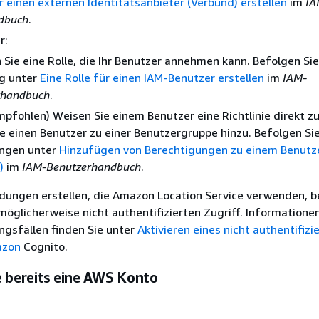
ür einen externen Identitätsanbieter (Verbund) erstellen
im
IA
dbuch
.
r:
n Sie eine Rolle, die Ihr Benutzer annehmen kann. Befolgen Sie
ng unter
Eine Rolle für einen IAM-Benutzer erstellen
im
IAM-
rhandbuch
.
mpfohlen) Weisen Sie einem Benutzer eine Richtlinie direkt z
e einen Benutzer zu einer Benutzergruppe hinzu. Befolgen Sie
ngen unter
Hinzufügen von Berechtigungen zu einem Benutz
)
im
IAM-Benutzerhandbuch
.
ungen erstellen, die Amazon Location Service verwenden, b
möglicherweise nicht authentifizierten Zugriff. Informatione
gsfällen finden Sie unter
Aktivieren eines nicht authentifizi
azon
Cognito.
e bereits eine AWS Konto