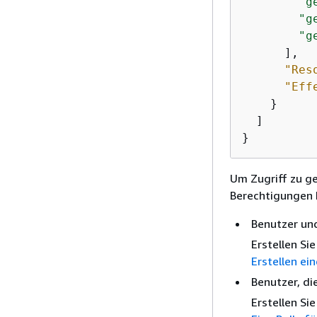
"g
"g
"g
      ],

"Res
"Eff
    }

  ]

}
Um Zugriff zu ge
Berechtigungen 
Benutzer und
Erstellen Si
Erstellen ei
Benutzer, di
Erstellen Si