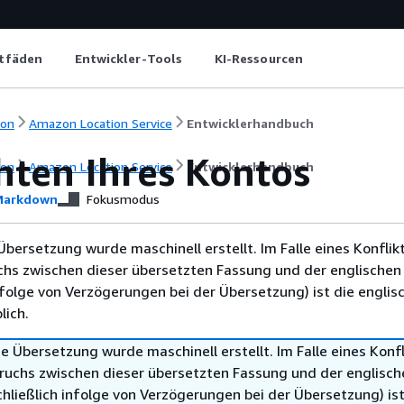
itfäden
Entwickler-Tools
KI-Ressourcen
ion
Amazon Location Service
Entwicklerhandbuch
hten Ihres Kontos
ion
Amazon Location Service
Entwicklerhandbuch
arkdown
Fokusmodus
Übersetzung wurde maschinell erstellt. Im Falle eines Konflik
chs zwischen dieser übersetzten Fassung und der englischen
infolge von Verzögerungen bei der Übersetzung) ist die englis
ich.
e Übersetzung wurde maschinell erstellt. Im Falle eines Konfl
ruchs zwischen dieser übersetzten Fassung und der englisch
hließlich infolge von Verzögerungen bei der Übersetzung) ist