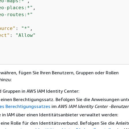
eo-maps:*"
,

eo-places:*"
,

eo-routes:*"
ource"
: 
"*"
,

ect"
: 
"Allow"
währen, fügen Sie Ihren Benutzern, Gruppen oder Rollen
hinzu:
 Gruppen in AWS IAM Identity Center:
e einen Berechtigungssatz. Befolgen Sie die Anweisungen unt
nes Berechtigungssatzes
im
AWS IAM Identity Center -Benutz
e in IAM über einen Identitätsanbieter verwaltet werden:
e eine Rolle für den Identitätsverbund. Befolgen Sie die Anlei