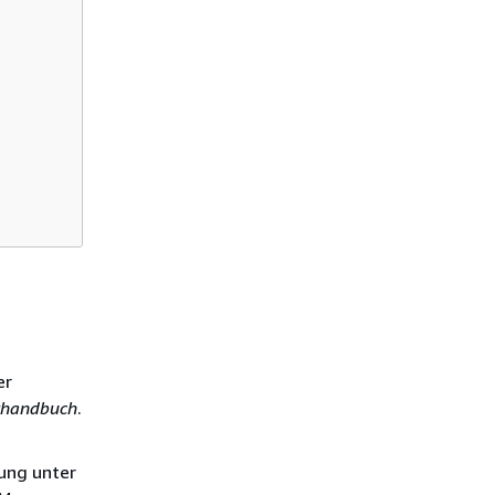
er
erhandbuch
.
tung unter