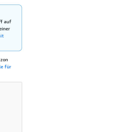
ff auf
einer
it
azon
le für