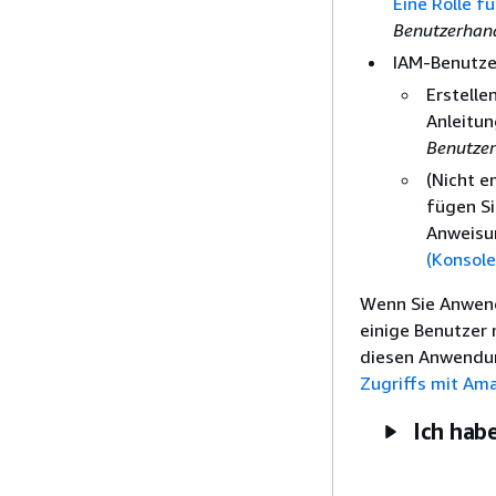
Eine Rolle f
Benutzerhan
IAM-Benutze
Erstelle
Anleitu
Benutze
(Nicht e
fügen Si
Anweisu
(Konsole
Wenn Sie Anwend
einige Benutzer 
diesen Anwendun
Zugriffs mit Am
Ich hab