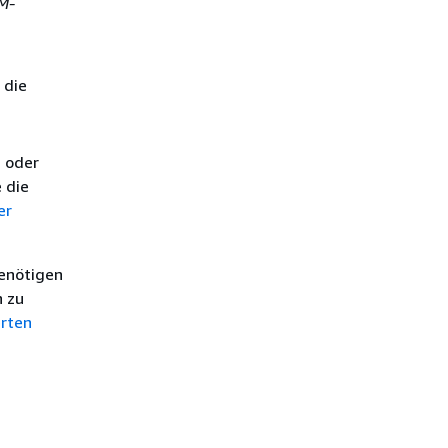
M-
 die
u oder
 die
er
enötigen
n zu
erten