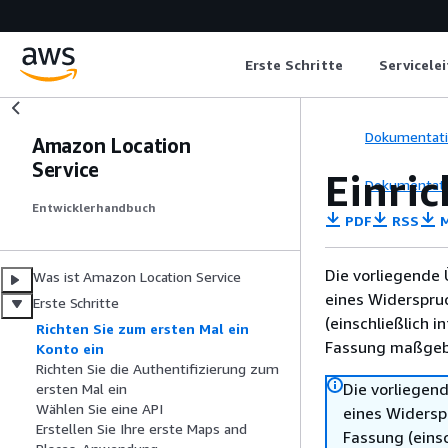
Erste Schritte
Servicele
Dokumentat
Amazon Location
Service
Einric
Dokumentat
Entwicklerhandbuch
PDF
RSS
M
Die vorliegende 
Was ist Amazon Location Service
eines Widerspru
Erste Schritte
(einschließlich 
Richten Sie zum ersten Mal ein
Fassung maßgebl
Konto ein
Richten Sie die Authentifizierung zum
Die vorliegend
ersten Mal ein
Wählen Sie eine API
eines Widersp
Erstellen Sie Ihre erste Maps and
Fassung (einsc