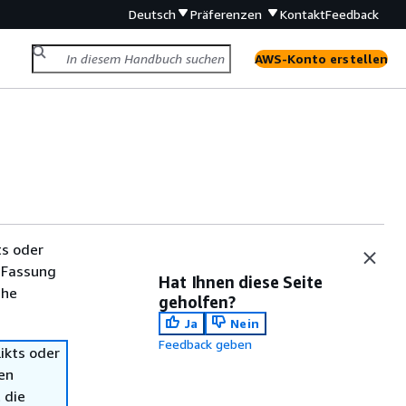
Deutsch
Präferenzen
Kontakt
Feedback
AWS-Konto erstellen
ts oder
 Fassung
Hat Ihnen diese Seite
che
geholfen?
Ja
Nein
Feedback geben
ikts oder
en
 die