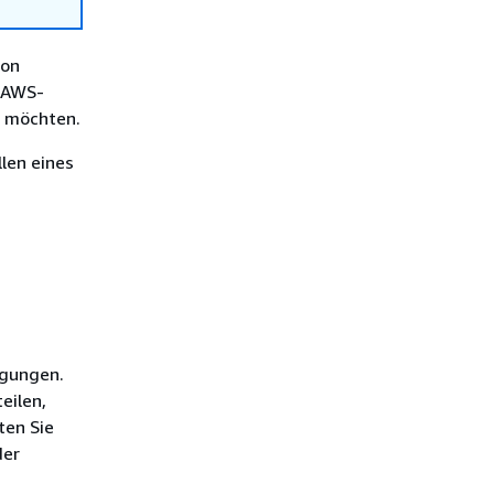
ion
n AWS-
n möchten.
len eines
igungen.
eilen,
ten Sie
der