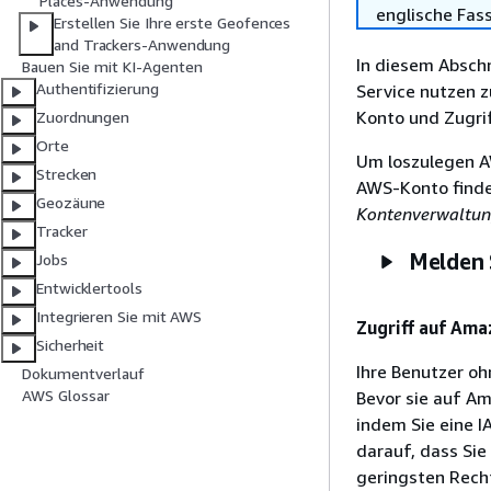
Places-Anwendung
englische Fas
Erstellen Sie Ihre erste Geofences
and Trackers-Anwendung
In diesem Absch
Bauen Sie mit KI-Agenten
Authentifizierung
Service nutzen 
Konto und Zugrif
Zuordnungen
Orte
Um loszulegen A
Strecken
AWS-Konto finde
Geozäune
Kontenverwaltun
Tracker
Melden 
Jobs
Entwicklertools
Integrieren Sie mit AWS
Zugriff auf Am
Sicherheit
Ihre Benutzer o
Dokumentverlauf
AWS Glossar
Bevor sie auf Am
indem Sie eine 
darauf, dass Sie
geringsten Recht