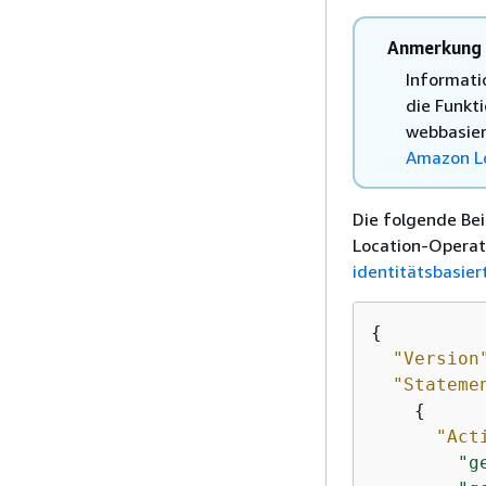
Anmerkung
Informatio
die Funkt
webbasier
Amazon Lo
Die folgende Bei
Location-Operati
identitätsbasier
{
"Version
"Stateme
{
"Act
"g