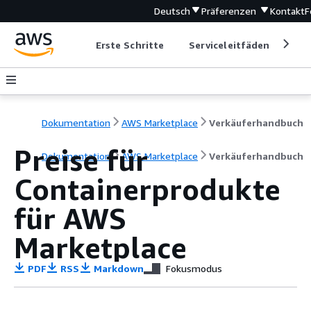
Deutsch
Präferenzen
Kontakt
F
Erste Schritte
Serviceleitfäden
Ent
Dokumentation
AWS Marketplace
Verkäuferhandbuch
Preise für
Dokumentation
AWS Marketplace
Verkäuferhandbuch
Containerprodukte
für AWS
Marketplace
PDF
RSS
Markdown
Fokusmodus