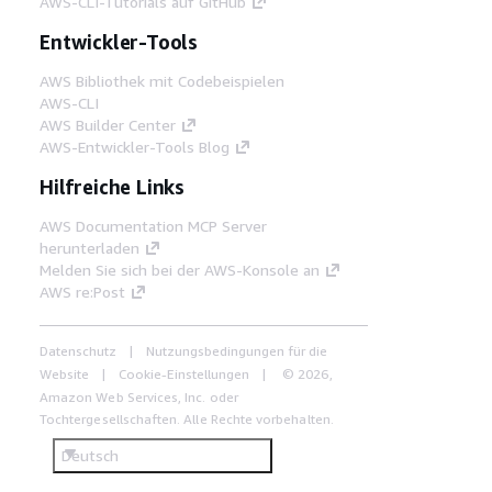
AWS-CLI-Tutorials auf GitHub
Entwickler-Tools
AWS Bibliothek mit Codebeispielen
AWS-CLI
AWS Builder Center
AWS-Entwickler-Tools Blog
Hilfreiche Links
AWS Documentation MCP Server
herunterladen
Melden Sie sich bei der AWS-Konsole an
AWS re:Post
Datenschutz
Nutzungsbedingungen für die
Website
Cookie-Einstellungen
© 2026,
Amazon Web Services, Inc. oder
Tochtergesellschaften. Alle Rechte vorbehalten.
Deutsch