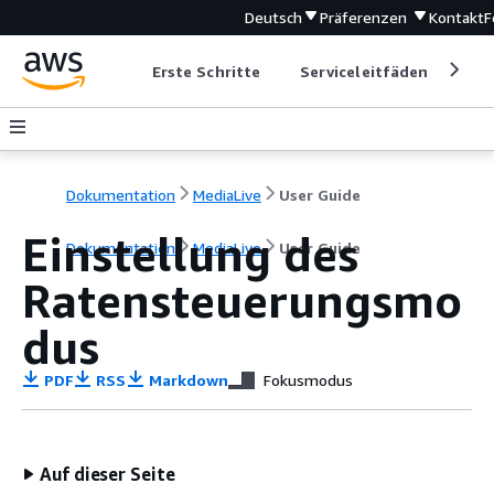
Deutsch
Präferenzen
Kontakt
F
Erste Schritte
Serviceleitfäden
Ent
Dokumentation
MediaLive
User Guide
Einstellung des
Dokumentation
MediaLive
User Guide
Ratensteuerungsmo
dus
PDF
RSS
Markdown
Fokusmodus
Auf dieser Seite