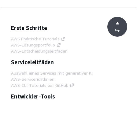
Erste Schritte
Top
AWS Praktische Tutorials
AWS-Lösungsportfolio
AWS-Entscheidungsleitfäden
Serviceleitfäden
Auswahl eines Services mit generativer KI
AWS-Servicerichtlinien
AWS-CLI-Tutorials auf GitHub
Entwickler-Tools
AWS Bibliothek mit Codebeispielen
AWS-CLI
AWS Builder Center
AWS-Entwickler-Tools Blog
Hilfreiche Links