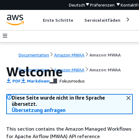
Deutsch
Präferenzen
Kontakt
F
Erste Schritte
Serviceleitfäden
Ent
Documentation
Amazon MWAA
Amazon MWAA
Welcome
Documentation
Amazon MWAA
Amazon MWAA
PDF
Markdown
Fokusmodus
Diese Seite wurde nicht in Ihre Sprache
übersetzt.
Übersetzung anfragen
This section contains the Amazon Managed Workflows
for Apache Airflow (MWAA) API reference