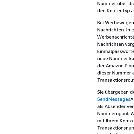
Nummer über die
den Routentyp a
Bei Werbewegen 
Nachrichten. In 
Werbenachrichten
Nachrichten vorg
Einmalpasswörte
neue Nummer kau
der Amazon Pinp
dieser Nummer a
Transaktionsrou
Sie übergeben de
SendMessages
A
als Absender ve
Nummernpool. We
mit Ihrem Konto
Transaktionsnum