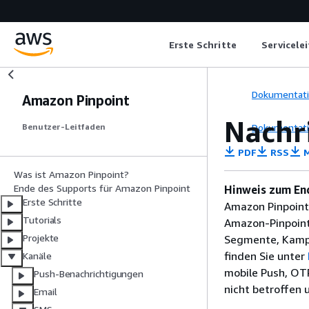
Erste Schritte
Servicele
Dokumentat
Amazon Pinpoint
Nachr
Dokumentat
Benutzer-Leitfaden
PDF
RSS
M
Was ist Amazon Pinpoint?
Ende des Supports für Amazon Pinpoint
Hinweis zum En
Erste Schritte
Amazon Pinpoint 
Tutorials
Amazon-Pinpoint
Projekte
Segmente, Kampa
finden Sie unter
Kanäle
mobile Push, OT
Push-Benachrichtigungen
nicht betroffen
Email