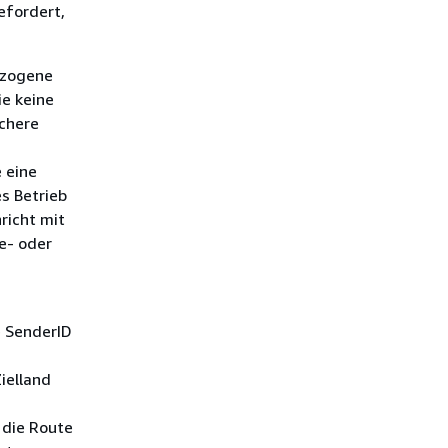
efordert,
ezogene
ie keine
schere
 eine
s Betrieb
richt mit
e- oder
e SenderID
ielland
 die Route