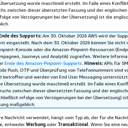
Übersetzung wurde maschinell erstellt. Im Falle eines Konflik
chs zwischen dieser übersetzten Fassung und der englischen
infolge von Verzögerungen bei der Übersetzung) ist die englis
ich.
Ende des Supports:
Am 30. Oktober 2026 AWS wird der Suppo
nt eingestellt. Nach dem 30. Oktober 2026 können Sie nicht
npoint-Konsole oder die Amazon-Pinpoint-Ressourcen (Endp
pagnen, Journeys und Analytik) zugreifen. Weitere Informa
ter
Ende des Amazon-Pinpoint-Supports
.
Hinweis:
APIs für SM
bile Push, OTP und Überprüfung von Telefonnummern sind vo
t betroffen und werden von End User Messaging unterstütz
e Übersetzung wurde maschinell erstellt. Im Falle eines Konfl
ruchs zwischen dieser übersetzten Fassung und der englisch
hließlich infolge von Verzögerungen bei der Übersetzung) ist
sung maßgeblich.
hre Nachricht verwendet, hängt vom Typ ab, der für die Nachr
de, entweder
Werbung
oder
Transaktional
. Wenn Sie eine ne