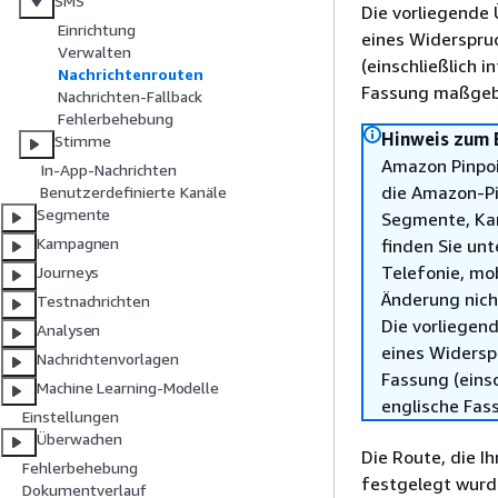
SMS
Die vorliegende 
Einrichtung
eines Widerspru
Verwalten
(einschließlich 
Nachrichtenrouten
Fassung maßgebl
Nachrichten-Fallback
Fehlerbehebung
Hinweis zum 
Stimme
Amazon Pinpoi
In-App-Nachrichten
die Amazon-Pi
Benutzerdefinierte Kanäle
Segmente
Segmente, Kam
Kampagnen
finden Sie un
Telefonie, mo
Journeys
Änderung nich
Testnachrichten
Die vorliegend
Analysen
eines Widersp
Nachrichtenvorlagen
Fassung (einsc
Machine Learning-Modelle
englische Fas
Einstellungen
Überwachen
Die Route, die I
Fehlerbehebung
festgelegt wur
Dokumentverlauf