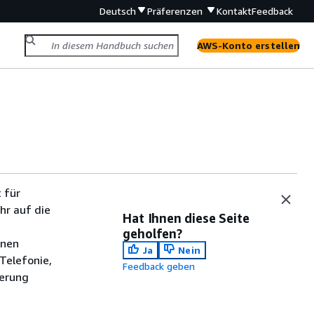
Deutsch
Präferenzen
Kontakt
Feedback
AWS-Konto erstellen
 für
hr auf die
Hat Ihnen diese Seite
geholfen?
onen
Ja
Nein
Telefonie,
Feedback geben
derung