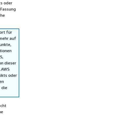
ts oder
 Fassung
che
rt für
 mehr auf
unkte,
tionen
S,
n dieser
t.AWS
ikts oder
en
 die
icht
ue