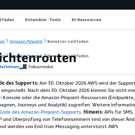
itfäden
Entwickler-Tools
KI-Ressourcen
ion
Amazon Pinpoint
Benutzer-Leitfaden
ichtenrouten
ion
Amazon Pinpoint
Benutzer-Leitfaden
arkdown
Fokusmodus
de des Supports:
Am 30. Oktober 2026 AWS wird der Support
eingestellt. Nach dem 30. Oktober 2026 können Sie nicht me
-Konsole oder die Amazon-Pinpoint-Ressourcen (Endpunkte,
gnen, Journeys und Analytik) zugreifen. Weitere Informati
Ende des Amazon-Pinpoint-Supports
.
Hinweis:
APIs für SMS, 
P und Überprüfung von Telefonnummern sind von dieser Än
 und werden von End User Messaging unterstützt.AWS