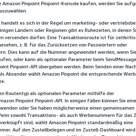
 Amazon Pinpoint Pinpoint-Konsole kaufen, werden Sie aufg
uszuwählen.
handelt es sich in der Regel um marketing- oder vertriebsb
einigen Ländern oder Regionen gibt es Ruhezeiten, in denen S
 versenden dürfen. Eine Transaktionsroute ist für zeitkriti
esehen, z. B. für das Zurücksetzen von Passwörtern oder
rn. Dies kann auf die Nummer angewendet werden, wenn Sie
fen, oder kann als optionaler Parameter beim SendMessage
oint Pinpoint-API übergeben werden. Beim Senden einer Nach
ls Absender wählt Amazon Pinpoint die entsprechende Werb
te.
n Routentyp als optionalen Parameter mithilfe der
mazon Pinpoint Pinpoint-API. In einigen Fällen können Sie ein
rwenden oder Sie haben möglicherweise einen gemeinsamen
nn sowohl Transaktions- als auch Werbenummern für das Z
 verknüpft sind, wählt Amazon Pinpoint standardmäßig eine
mer. Auf den Zustellbelegen und im Zustell-Dashboard wird