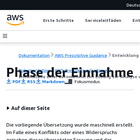
Deuts
Erste Schritte
Serviceleitfäden
Ent
Dokumentation
AWS Prescriptive Guidance
Phase der Einnahme
Dokumentation
AWS Prescriptive Guidance
Entwicklung einer automatisierten Lösung zur Analyse
PDF
RSS
Markdown
Fokusmodus
Auf dieser Seite
Die vorliegende Übersetzung wurde maschinell erstellt.
Im Falle eines Konflikts oder eines Widerspruchs
zwischen dieser übersetzten Fassung und der