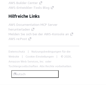
AWS Builder Center
AWS-Entwickler-Tools Blog
Hilfreiche Links
AWS Documentation MCP Server
herunterladen
Melden Sie sich bei der AWS-Konsole an
AWS re:Post
Datenschutz
Nutzungsbedingungen für die
Website
Cookie-Einstellungen
© 2026,
Amazon Web Services, Inc. oder
Tochtergesellschaften. Alle Rechte vorbehalten.
Deutsch