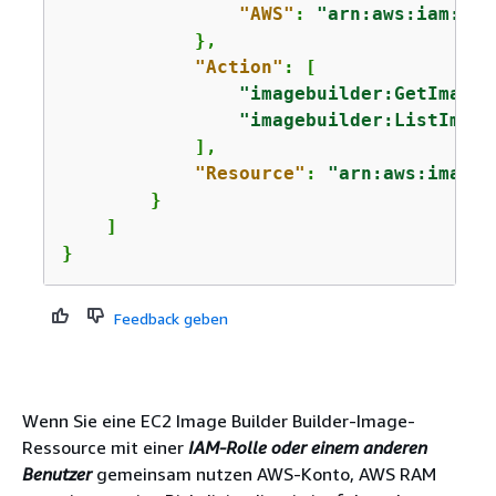
"AWS"
: 
"arn:aws:iam::12
            },

"Action"
: [

"imagebuilder:GetImage"
"imagebuilder:ListImage
            ],

"Resource"
: 
"arn:aws:imageb
        }

    ]

}
Feedback geben
Wenn Sie eine EC2 Image Builder Builder-Image-
Ressource mit einer
IAM-Rolle oder einem anderen
Benutzer
gemeinsam nutzen AWS-Konto, AWS RAM