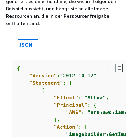
generiert es eine Richtlinie, die wie im folgenden
Beispiel aussieht, und hängt sie an alle Image-
Ressourcen an, die in der Ressourcenfreigabe
enthalten sind.
JSON
{
"Version"
:
"2012-10-17"
,

"Statement"
: [

{
"Effect"
: 
"Allow"
,

"Principal"
: 
{
"AWS"
: 
"arn:aws:iam::12
            },

"Action"
: [

"imagebuilder:GetImage"