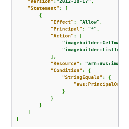
"Version"
:
"2012-10-17"
,

"Statement"
: [

{
"Effect"
: 
"Allow"
,

"Principal"
: 
"*"
,

"Action"
: [

"imagebuilder:GetImage"
"imagebuilder:ListImage
            ],

"Resource"
: 
"arn:aws:imageb
"Condition"
: 
{
"StringEquals"
: 
{
"aws:PrincipalOrgID
                }

            }

        }

    ]

}