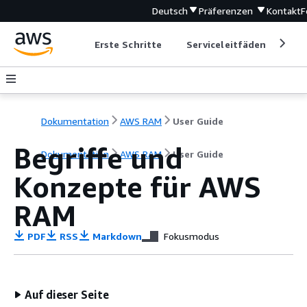
Deutsch
Präferenzen
Kontakt
F
Erste Schritte
Serviceleitfäden
Ent
Dokumentation
AWS RAM
User Guide
Begriffe und
Dokumentation
AWS RAM
User Guide
Konzepte für AWS
RAM
PDF
RSS
Markdown
Fokusmodus
Auf dieser Seite