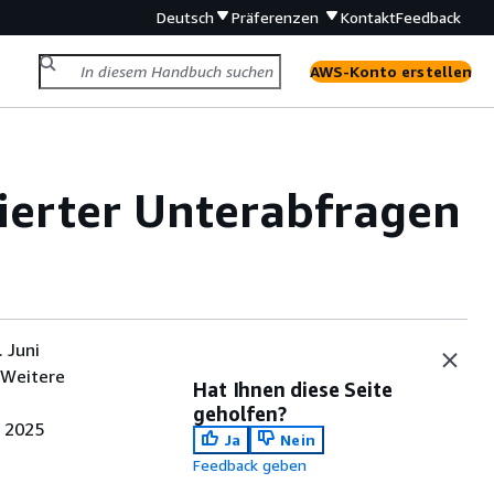
Deutsch
Präferenzen
Kontakt
Feedback
AWS-Konto erstellen
lierter Unterabfragen
 Juni
 Weitere
Hat Ihnen diese Seite
geholfen?
i 2025
Ja
Nein
Feedback geben