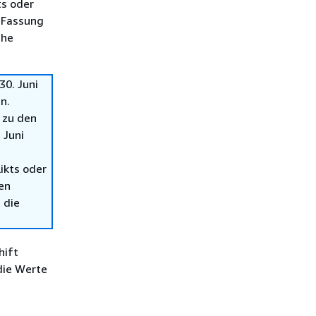
ts oder
 Fassung
che
0. Juni
n.
 zu den
 Juni
ikts oder
en
 die
hift
die Werte