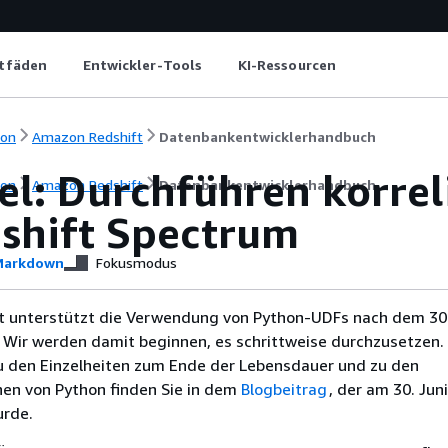
itfäden
Entwickler-Tools
KI-Ressourcen
ion
Amazon Redshift
Datenbankentwicklerhandbuch
iel: Durchführen korre
ion
Amazon Redshift
Datenbankentwicklerhandbuch
dshift Spectrum
arkdown
Fokusmodus
 unterstützt die Verwendung von Python-UDFs nach dem 30.
 Wir werden damit beginnen, es schrittweise durchzusetzen.
u den Einzelheiten zum Ende der Lebensdauer und zu den
nen von Python finden Sie in dem
Blogbeitrag
, der am 30. Jun
urde.