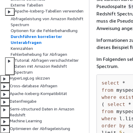
Externe Tabellen
Pseudospalte
$
Apache-Iceberg-Tabellen verwenden
Redshift Spectr
Abfrageleistung von Amazon Redshift
muss die Pseud
Spectrum
Anweisung angez
Optionen für die Fehlerbehandlung
Durchführen korrelierter
Informationen z
Unterabfragen
dieses Beispiel 
Kennzahlen
Fehlerbehebung für Abfragen
Im Folgenden seh
Tutorial: Abfragen verschachtelter
Spectrum.
Daten mit Amazon Redshift
Spectrum
HyperLogLog skizzen
select
*
Cross-database Abfragen
from
Apache-Iceberg-Kompatibilität
where
exis
Datenfreigabe
( 
select
*
Semi-structured Daten in Amazon
from
Redshift
where
 l.li
Machine Learning
order
by
 s
Optimieren der Abfrageleistung
limit 
5