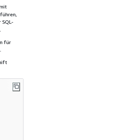
mit
führen,
er SQL-
.
n für
.
hift