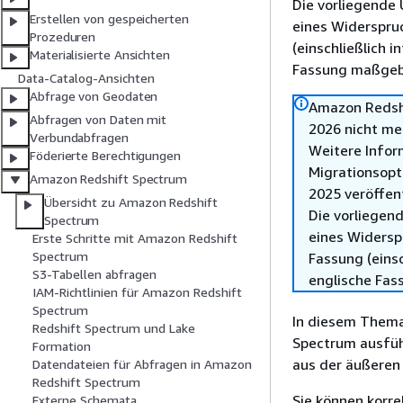
Die vorliegende 
Erstellen von gespeicherten
eines Widerspru
Prozeduren
(einschließlich 
Materialisierte Ansichten
Fassung maßgebl
Data-Catalog-Ansichten
Abfrage von Geodaten
Amazon Redshi
Abfragen von Daten mit
2026 nicht me
Verbundabfragen
Weitere Infor
Föderierte Berechtigungen
Migrationsopt
Amazon Redshift Spectrum
2025 veröffen
Übersicht zu Amazon Redshift
Die vorliegend
Spectrum
eines Widersp
Erste Schritte mit Amazon Redshift
Spectrum
Fassung (einsc
S3-Tabellen abfragen
englische Fas
IAM-Richtlinien für Amazon Redshift
Spectrum
In diesem Thema 
Redshift Spectrum und Lake
Spectrum ausführ
Formation
aus der äußeren
Datendateien für Abfragen in Amazon
Redshift Spectrum
Sie können korre
Externe Schemata