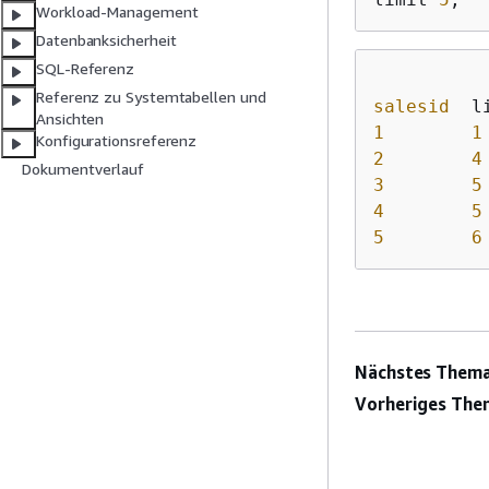
Workload-Management
Datenbanksicherheit
SQL-Referenz
Referenz zu Systemtabellen und
salesid
Ansichten
1
1
Konfigurationsreferenz
2
4
Dokumentverlauf
3
5
4
5
5
6
Nächstes Thema
Vorheriges The