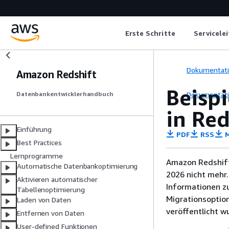
Erste Schritte
Servicele
Dokumentat
Amazon Redshift
Beisp
Dokumentat
Datenbankentwicklerhandbuch
in Re
Einführung
PDF
RSS
M
Best Practices
Lernprogramme
Amazon Redshift
Automatische Datenbankoptimierung
2026 nicht mehr.
Aktivieren automatischer
Informationen z
Tabellenoptimierung
Migrationsoptio
Laden von Daten
veröffentlicht w
Entfernen von Daten
User-defined Funktionen