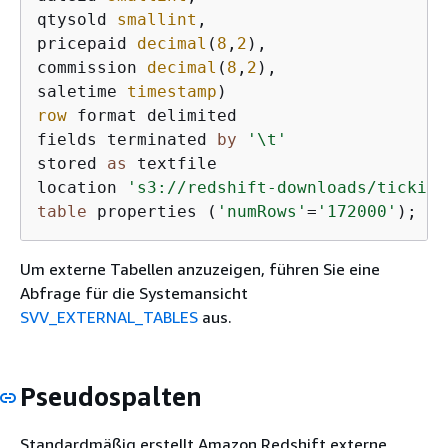
qtysold 
smallint
,

pricepaid 
decimal
(
8
,
2
),

commission 
decimal
(
8
,
2
),

saletime 
timestamp
row
 format delimited

fields terminated 
by
'\t'
stored 
as
 textfile

location 
's3://redshift-downloads/tickit/
table
 properties (
'numRows'
=
'172000'
);
Um externe Tabellen anzuzeigen, führen Sie eine
Abfrage für die Systemansicht
SVV_EXTERNAL_TABLES
aus.
Pseudospalten
Standardmäßig erstellt Amazon Redshift externe