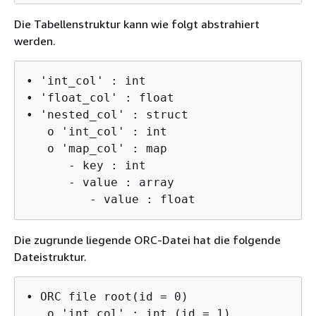
Die Tabellenstruktur kann wie folgt abstrahiert
werden.
• 'int_col' : int

• 'float_col' : float

• 'nested_col' : struct

   o 'int_col' : int

   o 'map_col' : map

      - key : int

      - value : array

         - value : float
Die zugrunde liegende ORC-Datei hat die folgende
Dateistruktur.
• ORC file root(id = 0)

   o 'int_col' : int (id = 1)
