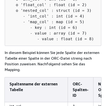
   o 'float_col' : float (id = 2)

   o 'nested_col' : struct (id = 3)

      - 'int_col' : int (id = 4)

      - 'map_col' : map (id = 5)

         - key : int (id = 6)

         - value : array (id = 7)

            - value : float (id = 8)
In diesem Beispiel können Sie jede Spalte der externen
Tabelle einer Spalte in der ORC-Datei streng nach
Position zuweisen. Nachfolgend sehen Sie das
Mapping.
Spaltenname der externen
ORC-
Nam
Tabelle
Spalten-
ORC
ID
Spa
int_col
1
int_