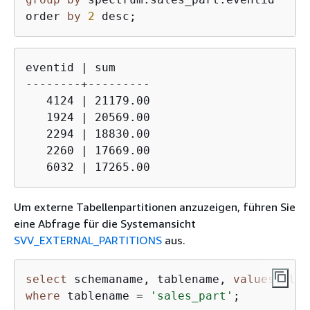
order 
by
2
 desc;
eventid | sum     

--------+---------

   4124 | 21179.00

   1924 | 20569.00

   2294 | 18830.00

   2260 | 17669.00

   6032 | 17265.00
Um externe Tabellenpartitionen anzuzeigen, führen Sie
eine Abfrage für die Systemansicht
SVV_EXTERNAL_PARTITIONS
aus.
select
 schemaname, tablename, 
values
, loc
where
 tablename 
=
'sales_part'
;