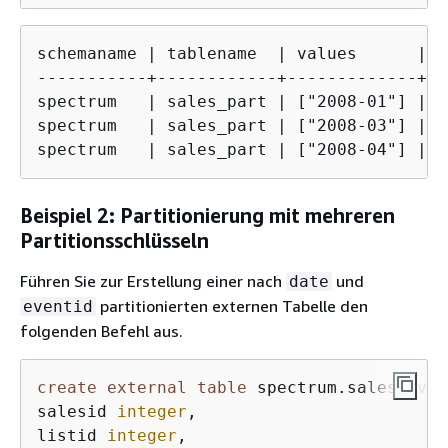
schemaname | tablename  | values      | l
-----------+------------+-------------+--
spectrum   | sales_part | ["2008-01"] | s
spectrum   | sales_part | ["2008-03"] | s
spectrum   | sales_part | ["2008-04"] | s
Beispiel 2: Partitionierung mit mehreren
Partitionsschlüsseln
Führen Sie zur Erstellung einer nach
und
date
partitionierten externen Tabelle den
eventid
folgenden Befehl aus.
create
external
table
 spectrum.sales_event
salesid 
integer
,

listid 
integer
,
