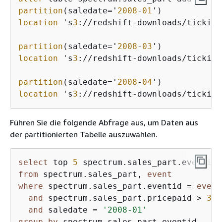
partition
(saledate='
2008
-
01
location
 's
3
://redshift-downloads/tickit/
partition
(saledate='
2008
-
03
location
 's
3
://redshift-downloads/tickit/
partition
(saledate='
2008
-
04
location
 's
3
://redshift-downloads/tickit/
Führen Sie die folgende Abfrage aus, um Daten aus
der partitionierten Tabelle auszuwählen.
select
 top 
5
from
 spectrum.sales_part, 
event
where
 spectrum.sales_part.eventid = 
event
and
 spectrum.sales_part.pricepaid > 
30
and
 saledate = 
'2008-01'
group
by
 spectrum.sales_part.eventid
