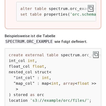
alter
table
set
table
 properties(
'orc.schema.res
Beispielsweise ist die Tabelle
wie folgt definiert.
SPECTRUM.ORC_EXAMPLE
create
external
table
 spectrum.orc_example
int_col 
int
,

float_col 
float
,

nested_col struct
<
  "int_col" : 
int
,

  "map_col" : map
<
int
, 
array
<
float
>>
>
) stored 
as
 orc

location 
's3://example/orc/files/'
;