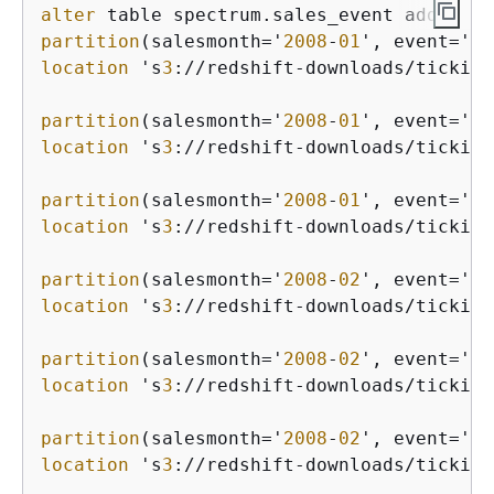
alter
partition
(salesmonth='
2008
-
01
', event='
10
location
 's
3
://redshift-downloads/tickit/
partition
(salesmonth='
2008
-
01
', event='
10
location
 's
3
://redshift-downloads/tickit/
partition
(salesmonth='
2008
-
01
', event='
10
location
 's
3
://redshift-downloads/tickit/
partition
(salesmonth='
2008
-
02
', event='
10
location
 's
3
://redshift-downloads/tickit/
partition
(salesmonth='
2008
-
02
', event='
10
location
 's
3
://redshift-downloads/tickit/
partition
(salesmonth='
2008
-
02
', event='
10
location
 's
3
://redshift-downloads/tickit/