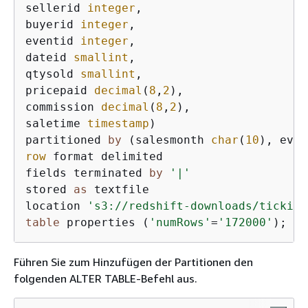
sellerid 
integer
,

buyerid 
integer
,

eventid 
integer
,

dateid 
smallint
,

qtysold 
smallint
,

pricepaid 
decimal
(
8
,
2
),

commission 
decimal
(
8
,
2
),

saletime 
timestamp
)

partitioned 
by
 (salesmonth 
char
(
10
), even
row
 format delimited

fields terminated 
by
'|'
stored 
as
 textfile

location 
's3://redshift-downloads/tickit/
table
 properties (
'numRows'
=
'172000'
);
Führen Sie zum Hinzufügen der Partitionen den
folgenden ALTER TABLE-Befehl aus.