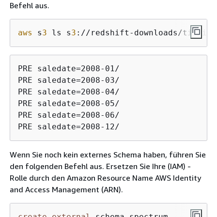
Befehl aus.
aws
 s
3
 ls s
3
://redshift-downloads/tickit/
PRE saledate=2008-01/

PRE saledate=2008-03/

PRE saledate=2008-04/

PRE saledate=2008-05/

PRE saledate=2008-06/

PRE saledate=2008-12/
Wenn Sie noch kein externes Schema haben, führen Sie
den folgenden Befehl aus. Ersetzen Sie Ihre (IAM) -
Rolle durch den Amazon Resource Name AWS Identity
and Access Management (ARN).
create
external