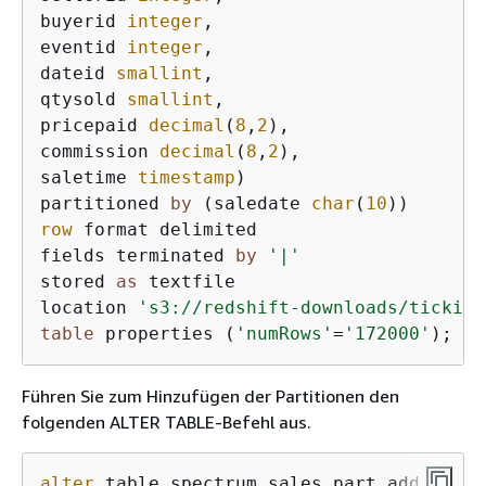
buyerid 
integer
,

eventid 
integer
,

dateid 
smallint
,

qtysold 
smallint
,

pricepaid 
decimal
(
8
,
2
),

commission 
decimal
(
8
,
2
),

saletime 
timestamp
)

partitioned 
by
 (saledate 
char
(
10
row
 format delimited

fields terminated 
by
'|'
stored 
as
 textfile

location 
's3://redshift-downloads/tickit/
table
 properties (
'numRows'
=
'172000'
);
Führen Sie zum Hinzufügen der Partitionen den
folgenden ALTER TABLE-Befehl aus.
alter