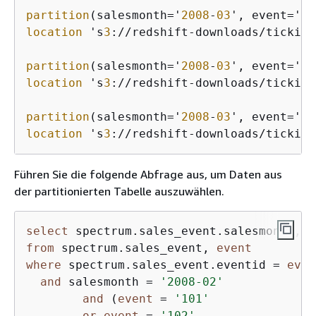
partition
(salesmonth='
2008
-
03
', event='
10
location
 's
3
://redshift-downloads/tickit/
partition
(salesmonth='
2008
-
03
', event='
10
location
 's
3
://redshift-downloads/tickit/
partition
(salesmonth='
2008
-
03
', event='
10
location
 's
3
://redshift-downloads/tickit/
Führen Sie die folgende Abfrage aus, um Daten aus
der partitionierten Tabelle auszuwählen.
select
 spectrum.sales_event.salesmonth, 
e
from
 spectrum.sales_event, 
event
where
 spectrum.sales_event.eventid = 
even
and
 salesmonth = 
'2008-02'
and
 (
event
 = 
'101'
or
event
 = 
'102'