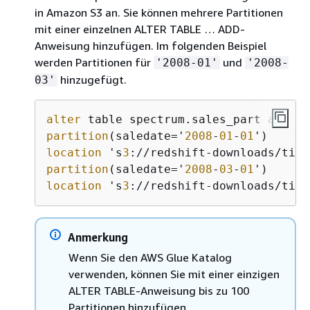
in Amazon S3 an. Sie können mehrere Partitionen
mit einer einzelnen ALTER TABLE … ADD-
Anweisung hinzufügen. Im folgenden Beispiel
werden Partitionen für
und
'2008-01'
'2008-
hinzugefügt.
03'
alter
partition
(saledate='
2008
-
01
-
01
location
 's
3
://redshift-downloads/tick
partition
(saledate='
2008
-
03
-
01
location
 's
3
://redshift-downloads/tick
Anmerkung
Wenn Sie den AWS Glue Katalog
verwenden, können Sie mit einer einzigen
ALTER TABLE-Anweisung bis zu 100
Partitionen hinzufügen.