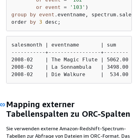
or
event
 = 
'103'
group
by
event
.eventname, spectrum.sales_
order 
by
3
 desc;
salesmonth | eventname       | sum    

-----------+-----------------+--------

2008-02    | The Magic Flute | 5062.00

2008-02    | La Sonnambula   | 3498.00

2008-02    | Die Walkure     |  534.00
Mapping externer
Tabellenspalten zu ORC-Spalten
Sie verwenden externe Amazon-Redshift-Spectrum-
Tabellen zur Abfrage von Dateien im ORC-Format. Das