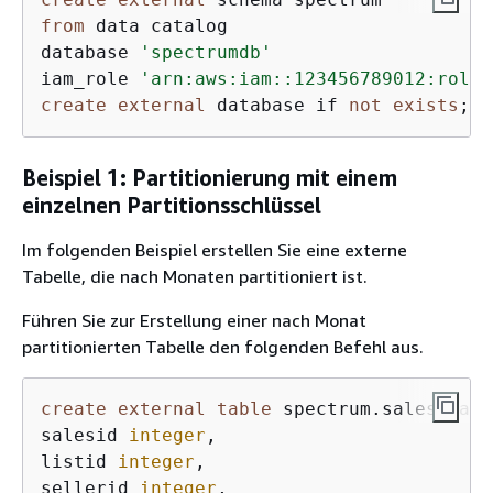
from
 data catalog

database 
'spectrumdb'
iam_role 
'arn:aws:iam::123456789012:role/
create
external
 database if 
not
exists
;
Beispiel 1: Partitionierung mit einem
einzelnen Partitionsschlüssel
Im folgenden Beispiel erstellen Sie eine externe
Tabelle, die nach Monaten partitioniert ist.
Führen Sie zur Erstellung einer nach Monat
partitionierten Tabelle den folgenden Befehl aus.
create
external
table
 spectrum.sales_part(
salesid 
integer
,

listid 
integer
,

sellerid 
integer
,
