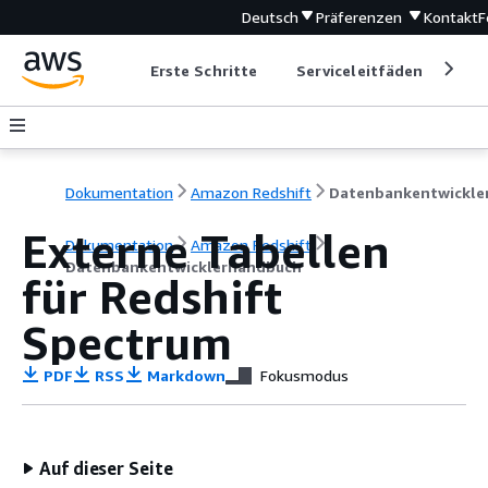
Deutsch
Präferenzen
Kontakt
F
Erste Schritte
Serviceleitfäden
Ent
Dokumentation
Amazon Redshift
Externe Tabellen
Dokumentation
Amazon Redshift
Datenbankentwicklerhandbuch
für Redshift
Spectrum
PDF
RSS
Markdown
Fokusmodus
Auf dieser Seite