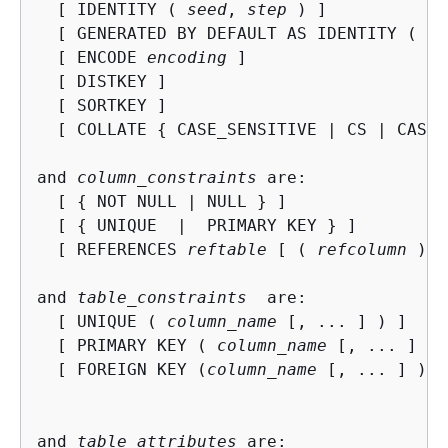
  [ IDENTITY ( 
seed
, 
step
 ) ]

  [ GENERATED BY DEFAULT AS IDENTITY ( 
se
  [ ENCODE 
encoding
 ]

  [ DISTKEY ]

  [ SORTKEY ]

  [ COLLATE 
{
 CASE_SENSITIVE | CS | CASE_
and 
column_constraints
 are:

  [ 
{
 NOT NULL | NULL } ]

  [ 
{
 UNIQUE  |  PRIMARY KEY } ]

  [ REFERENCES 
reftable
 [ ( 
refcolumn
 ) ]
and 
table_constraints
  are:

  [ UNIQUE ( 
column_name
 [, ... ] ) ]

  [ PRIMARY KEY ( 
column_name
 [, ... ] ) 
  [ FOREIGN KEY (
column_name
 [, ... ] ) R
and 
table_attributes
 are:
