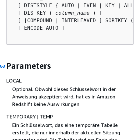
  [ DISTSTYLE 
{
 AUTO | EVEN | KEY | ALL } 
  [ DISTKEY ( 
column_name
 ) ]

  [ [COMPOUND | INTERLEAVED ] SORTKEY (
 c
  [ ENCODE AUTO ]

Parameters
LOCAL
Optional. Obwohl dieses Schlüsselwort in der
Anweisung akzeptiert wird, hat es in Amazon
Redshift keine Auswirkungen.
TEMPORARY | TEMP
Ein Schlüsselwort, das eine temporäre Tabelle
erstellt, die nur innerhalb der aktuellen Sitzung
angezeigt wird. Die Tabelle wird am Ende der