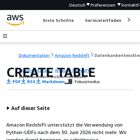
Deutsch
Präferenzen
Kontakt
F
Erste Schritte
Serviceleitfäden
Ent
Dokumentation
Amazon Redshift
CREATE TABLE
Dokumentation
Amazon Redshift
Datenbankentwicklerhandbuch
PDF
RSS
Markdown
Fokusmodus
Auf dieser Seite
Amazon Redshift unterstützt die Verwendung von
Python-UDFs nach dem 30. Juni 2026 nicht mehr. Wir
werden damit beginnen, es schrittweise