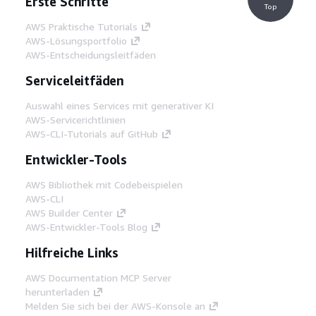
Erste Schritte
Top
AWS Praktische Tutorials
AWS-Lösungsportfolio
AWS-Entscheidungsleitfäden
Serviceleitfäden
Auswahl eines Services mit generativer KI
AWS-Servicerichtlinien
AWS-CLI-Tutorials auf GitHub
Entwickler-Tools
AWS Bibliothek mit Codebeispielen
AWS-CLI
AWS Builder Center
AWS-Entwickler-Tools Blog
Hilfreiche Links
AWS Documentation MCP Server
herunterladen
Melden Sie sich bei der AWS-Konsole an