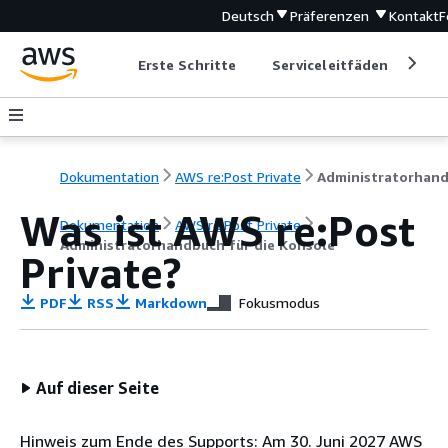
Deutsch
Präferenzen
Kontakt
F
Erste Schritte
Serviceleitfäden
Ent
Dokumentation
AWS re:Post Private
Was ist AWS re:Post
Dokumentation
AWS re:Post Private
Administratorhandbuch für die Konsole
Private?
PDF
RSS
Markdown
Fokusmodus
Auf dieser Seite
Hinweis zum Ende des Supports: Am 30. Juni 2027 AWS