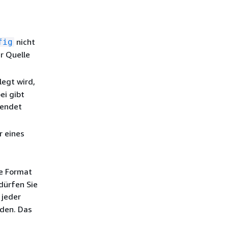
nicht
fig
r Quelle
legt wird,
ei gibt
wendet
r eines
e Format
dürfen Sie
 jeder
rden. Das