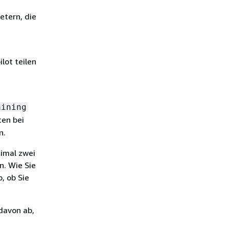
etern, die
lot teilen
aining
ten bei
n.
imal zwei
n. Wie Sie
, ob Sie
davon ab,