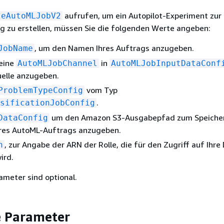
aufrufen, um ein Autopilot-Experiment zur
teAutoMLJobV2
ung zu erstellen, müssen Sie die folgenden Werte angeben:
, um den Namen Ihres Auftrags anzugeben.
JobName
eine
in
AutoMLJobChannel
AutoMLJobInputDataConf
uelle anzugeben.
vom Typ
ProblemTypeConfig
.
sificationJobConfig
um den Amazon S3-Ausgabepfad zum Speicher
DataConfig
hres AutoML-Auftrags anzugeben.
, zur Angabe der ARN der Rolle, die für den Zugriff auf Ihre
n
ird.
ameter sind optional.
e Parameter