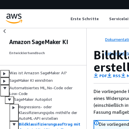
Erste Schritte
Servicele
Dokumentat
Amazon SageMaker KI
Bildk
Dokumentat
Entwicklerhandbuch
erstel
Was ist Amazon SageMaker AI?
PDF
RSS
M
SageMaker KI einrichten
Automatisiertes ML, No-Code oder
Die vorliegende 
Low-Code
eines Widerspru
SageMaker Autopilot
(einschließlich 
Regressions- oder
Fassung maßgebl
Klassifizierungsjobs mithilfe der
AutoML-API erstellen
Die vorliegend
Bildklassifizierungsauftrag mit