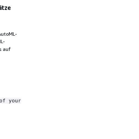
ätze
 AutoML-
ML-
s auf
of your