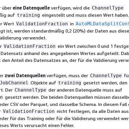
r über
eine Datenquelle
verfügen, wird die
ChannelType
ßig auf
eingestellt und muss diesen Wert haben.
training
r Wert
in
ValidationFraction
AutoMLDataSplitCon
gt ist, werden standardmäßig 0,2 (20%) der Daten aus diese
Validierung verwendet.
ür
ein Wert zwischen 0 und 1 festge
ValidationFraction
 Datensatz anhand des angegebenen Wertes aufgeteilt. Dab
 den Anteil des Datensatzes an, der für die Validierung ver
er
zwei Datenquellen
verfügen, muss der
fü
ChannelType
Objekte auf
gesetzt werden, den
JobChannel
training
t. Der
der anderen Datenquelle muss auf
ChannelType
gesetzt werden. Die beiden Datenquellen müssen dasselb
n
der CSV oder Parquet, und dasselbe Schema. In diesem Fall 
r
nicht festlegen, da alle Daten aus
ValidationFraction
der für das Training oder für die Validierung verwendet we
ieses Werts verursacht einen Fehler.