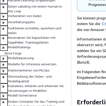
Machine-Learning-Umgebungen
Prognosea
Daten-Labeling mit einem Human in
the Loop
Vorbereiten von Daten
Sie können progr
Verarbeitungsjobs
indem Sie die
C
Funktionen erstellen, speichern und
die von Amazon 
teilen
Reservieren Sie Kapazitäten mit
Informationen da
SageMaker Trainingsplänen
übersetzt wird, 
Modelltrainings
wählen Sie ein S
Nova Forge
Anforderungssy
Modellanpassung
(Boto3).
Modelle für Inference einsetzen
Implementieren von MLOps
Im Folgenden fin
Überwachung der Daten- und
Eingabeanforde
Modellqualität
Bildklassifizier
Evaluieren, erklären und erkennen Sie
Verzerrungen in Modellen
Modell-Governance
Erforderl
Docker-Container für das Training und