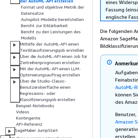
der AutoML-API erstellen
eines Widersp
Format und objektive Metrik der
Fassung (einsc
Datensätze
englische Fas
Autopilot-Modelle bereitstellen
Bericht zur Erklärbarkeit
Die folgenden A
Bericht zu den Leistungen des
Modells
Amazon SageMake
Mithilfe der AutoML-API einen
Bildklassifizieru
Textklassifizierungsjob erstellen
Über die AutoML-API einen Job für
Zeitreihenprognosen erstellen
Anmerku
Mit der AutoML-API einen LLM-
Aufgaben 
Optimierungsauftrag erstellen
Feinabsti
Über die Studio-Classic-
AutoML-R
Benutzeroberfläche einen
Regressions- oder
können Si
Klassifizierungsjob erstellen
des Amaz
Beispiel-Notebooks
Videos
Benutzer,
Kontingente
Amazon S
API-Referenz
generativ
SageMaker JumpStart
erstellen,