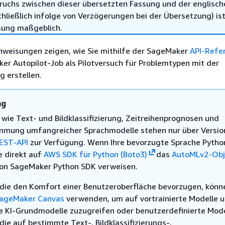
ruchs zwischen dieser übersetzten Fassung und der englisch
hließlich infolge von Verzögerungen bei der Übersetzung) ist
sung maßgeblich.
nweisungen zeigen, wie Sie mithilfe der SageMaker
API-Refe
r Autopilot-Job als Pilotversuch für Problemtypen mit der
ng erstellen.
ng
wie Text- und Bildklassifizierung, Zeitreihenprognosen und
mmung umfangreicher Sprachmodelle stehen nur über Versio
EST-API
zur Verfügung. Wenn Ihre bevorzugte Sprache Python
e direkt auf
AWS SDK für Python (Boto3)
das
AutoMLv2-Obj
on SageMaker Python SDK verweisen.
 die den Komfort einer Benutzeroberfläche bevorzugen, könn
ageMaker Canvas
verwenden, um auf vortrainierte Modelle 
e KI-Grundmodelle zuzugreifen oder benutzerdefinierte Mode
 die auf bestimmte Text-, Bildklassifizierungs-,