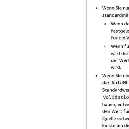
Wenn Sie nu
standardmä
Wenn de
festgele
für die 
Wenn f
wird der
der Wert
wird.
Wenn Sie üb
der
AutoML
Standardwer
validatio
haben, entwe
den Wert fü
Quelle entwe
Einstellen d