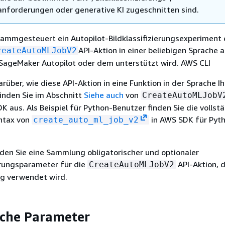
nforderungen oder generative KI zugeschnitten sind.
ammgesteuert ein Autopilot-Bildklassifizierungsexperiment e
API-Aktion in einer beliebigen Sprache 
reateAutoMLJobV2
SageMaker Autopilot oder dem unterstützt wird. AWS CLI
rüber, wie diese API-Aktion in eine Funktion in der Sprache I
finden Sie im Abschnitt
Siehe auch
von
CreateAutoMLJobV
DK aus. Als Beispiel für Python-Benutzer finden Sie die vollst
ntax von
in AWS SDK für Pyt
create_auto_ml_job_v2
den Sie eine Sammlung obligatorischer und optionaler
rungsparameter für die
API-Aktion, d
CreateAutoMLJobV2
ung verwendet wird.
iche Parameter