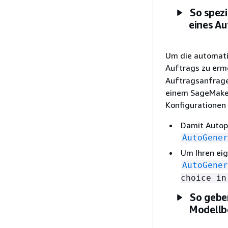
So spezi
eines A
Um die automati
Auftrags zu erm
Auftragsanfrage 
einem SageMaker
Konfigurationen
Damit Autopi
AutoGener
Um Ihren ei
AutoGener
choice i
So geben
Modellbe