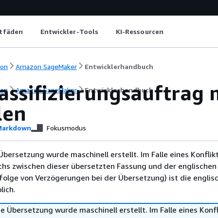
itfäden
Entwickler-Tools
KI-Ressourcen
ion
Amazon SageMaker
Entwicklerhandbuch
lassifizierungsauftrag
ion
Amazon SageMaker
Entwicklerhandbuch
len
arkdown
Fokusmodus
Übersetzung wurde maschinell erstellt. Im Falle eines Konflik
chs zwischen dieser übersetzten Fassung und der englischen
infolge von Verzögerungen bei der Übersetzung) ist die englis
ich.
e Übersetzung wurde maschinell erstellt. Im Falle eines Konfl