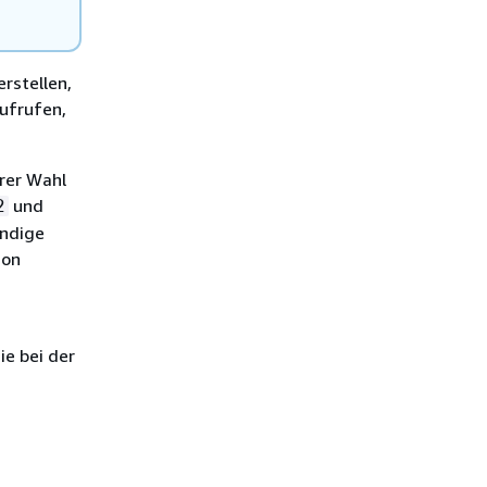
rstellen,
aufrufen,
hrer Wahl
und
2
ändige
hon
ie bei der