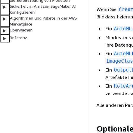
die Bereitstellung von Modellen
Sicherheit in Amazon SageMaker AI
Wenn Sie
Crea
konfigurieren
Bildklassifizier
Algorithmen und Pakete in der AWS
Marketplace
Ein
AutoML
Überwachen
Mindestens 
Referenz
Ihre Datenq
Ein
AutoML
ImageClas
Ein
Output
Artefakte I
Ein
RoleAr
verwendet w
Alle anderen Par
Optional