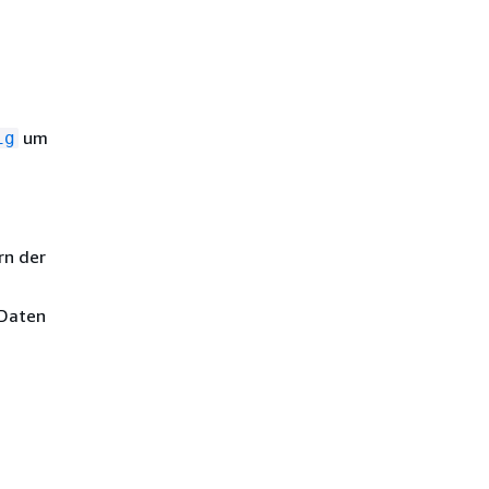
um
ig
n der
 Daten