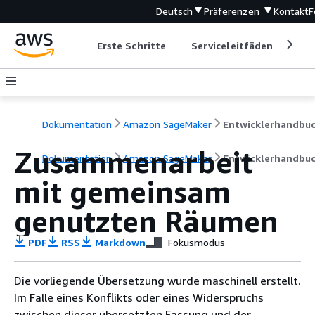
Deutsch
Präferenzen
Kontakt
F
Erste Schritte
Serviceleitfäden
Ent
Dokumentation
Amazon SageMaker
Entwicklerhandbu
Zusammenarbeit
Dokumentation
Amazon SageMaker
Entwicklerhandbu
mit gemeinsam
genutzten Räumen
PDF
RSS
Markdown
Fokusmodus
Die vorliegende Übersetzung wurde maschinell erstellt.
Im Falle eines Konflikts oder eines Widerspruchs
zwischen dieser übersetzten Fassung und der