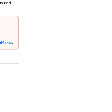
s und
eMaker
.