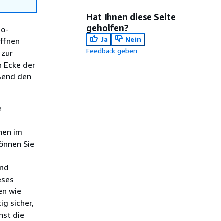
Hat Ihnen diese Seite
geholfen?
io-
Ja
Nein
Öffnen
Feedback geben
 zur
n Ecke der
eßend den
e
nen im
können Sie
und
eses
en wie
ig sicher,
hst die