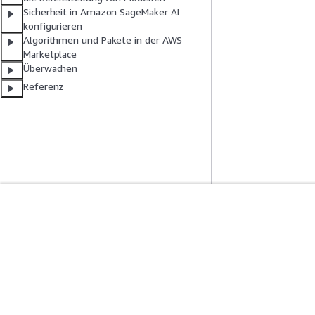
Sicherheit in Amazon SageMaker AI
konfigurieren
Algorithmen und Pakete in der AWS
Marketplace
Überwachen
Referenz
Erste Schritte
Serviceleitf
AWS Praktische Tutorials
Auswahl eines Ser
AWS-Lösungsportfolio
AWS-Servicerichtl
AWS-Entscheidungsleitfäden
AWS-CLI-Tutorial