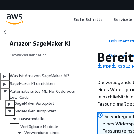
Erste Schritte
Servicele
Dokumentat
Amazon SageMaker KI
Bereit
Dokumentat
Entwicklerhandbuch
PDF
RSS
M
Was ist Amazon SageMaker AI?
Die vorliegende 
SageMaker KI einrichten
eines Widerspru
Automatisiertes ML, No-Code oder
(einschließlich 
Low-Code
SageMaker Autopilot
Fassung maßgebl
SageMaker JumpStart
Die vorliegend
Basismodelle
eines Widersp
Verfügbare Modelle
Fassung (einsc
Verwendung eines