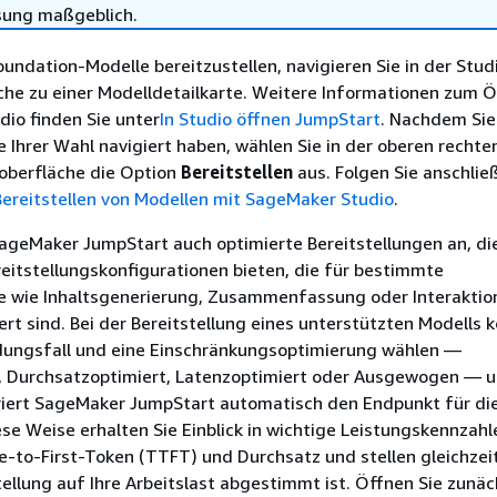
sung maßgeblich.
ndation-Modelle bereitzustellen, navigieren Sie in der Stud
che zu einer Modelldetailkarte. Weitere Informationen zum 
dio finden Sie unter
In Studio öffnen JumpStart
. Nachdem Sie
e Ihrer Wahl navigiert haben, wählen Sie in der oberen rechte
oberfläche die Option
Bereitstellen
aus. Folgen Sie anschli
Bereitstellen von Modellen mit SageMaker Studio
.
ageMaker JumpStart auch optimierte Bereitstellungen an, di
reitstellungskonfigurationen bieten, die für bestimmte
 wie Inhaltsgenerierung, Zusammenfassung oder Interaktio
iert sind. Bei der Bereitstellung eines unterstützten Modells 
dungsfall und eine Einschränkungsoptimierung wählen —
, Durchsatzoptimiert, Latenzoptimiert oder Ausgewogen — 
iert SageMaker JumpStart automatisch den Endpunkt für di
ese Weise erhalten Sie Einblick in wichtige Leistungskennzahl
-to-First-Token (TTFT) und Durchsatz und stellen gleichzeit
tellung auf Ihre Arbeitslast abgestimmt ist. Öffnen Sie zunäc