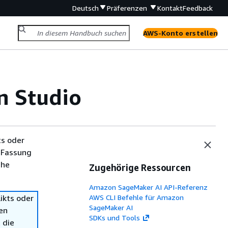
Deutsch
Präferenzen
Kontakt
Feedback
AWS-Konto erstellen
in Studio
ts oder
 Fassung
che
Zugehörige Ressourcen
Amazon SageMaker AI API-Referenz
ikts oder
AWS CLI Befehle für Amazon
SageMaker AI
en
SDKs und Tools
 die