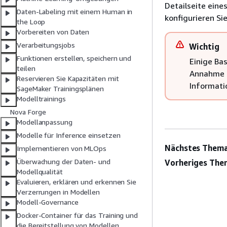
Detailseite eine
Daten-Labeling mit einem Human in
konfigurieren Si
the Loop
Vorbereiten von Daten
Verarbeitungsjobs
Wichtig
Funktionen erstellen, speichern und
Einige Bas
teilen
Annahme e
Reservieren Sie Kapazitäten mit
Informati
SageMaker Trainingsplänen
Modelltrainings
Nova Forge
Modellanpassung
Modelle für Inference einsetzen
Nächstes Thema
Implementieren von MLOps
Überwachung der Daten- und
Vorheriges The
Modellqualität
Evaluieren, erklären und erkennen Sie
Verzerrungen in Modellen
Modell-Governance
Docker-Container für das Training und
die Bereitstellung von Modellen