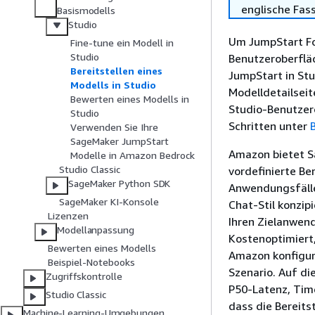
englische Fas
Basismodells
Studio
Um JumpStart Fou
Fine-tune ein Modell in
Studio
Benutzeroberflä
Bereitstellen eines
JumpStart in Stu
Modells in Studio
Modelldetailseit
Bewerten eines Modells in
Studio-Benutzer
Studio
Schritten unter
Verwenden Sie Ihre
SageMaker JumpStart
Amazon bietet S
Modelle in Amazon Bedrock
Studio Classic
vordefinierte Be
SageMaker Python SDK
Anwendungsfälle
SageMaker KI-Konsole
Chat-Stil konzip
Lizenzen
Ihren Zielanwen
Modellanpassung
Kostenoptimiert
Bewerten eines Modells
Amazon konfigur
Beispiel-Notebooks
Szenario. Auf di
Zugriffskontrolle
P50-Latenz, Time
Studio Classic
dass die Bereits
Machine-Learning-Umgebungen