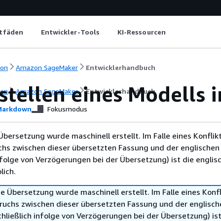
itfäden
Entwickler-Tools
KI-Ressourcen
ion
Amazon SageMaker
Entwicklerhandbuch
stellen eines Modells 
ion
Amazon SageMaker
Entwicklerhandbuch
arkdown
Fokusmodus
Übersetzung wurde maschinell erstellt. Im Falle eines Konflik
chs zwischen dieser übersetzten Fassung und der englischen
infolge von Verzögerungen bei der Übersetzung) ist die englis
ich.
e Übersetzung wurde maschinell erstellt. Im Falle eines Konfl
ruchs zwischen dieser übersetzten Fassung und der englisch
hließlich infolge von Verzögerungen bei der Übersetzung) ist