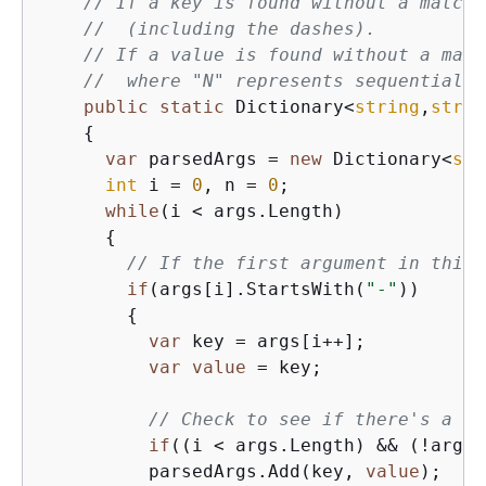
// If a key is found without a matchi
//  (including the dashes).
// If a value is found without a matc
//  where "N" represents sequential n
public
static
 Dictionary<
string
,
strin
{
var
 parsedArgs = 
new
 Dictionary<
str
int
 i = 
0
, n = 
0
;

while
(i < args.Length)

{
// If the first argument in this 
if
(args[i].StartsWith(
"-"
))

{
var
 key = args[i++];

var
value
 = key;

// Check to see if there's a va
if
((i < args.Length) && (!args[
          parsedArgs.Add(key, 
value
);
