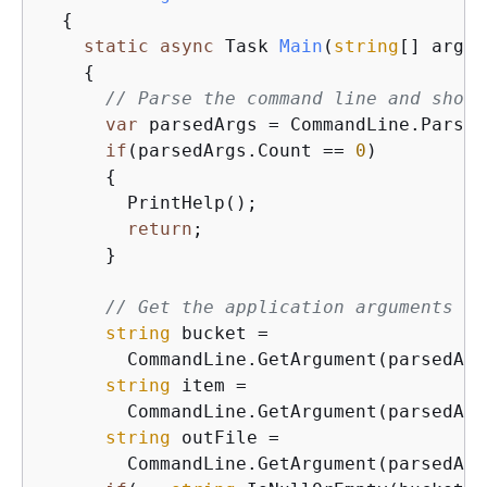
{
static
async
 Task 
Main
(
string
[] args
)
{
// Parse the command line and show 
var
 parsedArgs = CommandLine.Parse(
if
(parsedArgs.Count == 
0
)

{
        PrintHelp();

return
;

      }

// Get the application arguments fr
string
 bucket =

        CommandLine.GetArgument(parsedArg
string
 item =

        CommandLine.GetArgument(parsedArg
string
 outFile =

        CommandLine.GetArgument(parsedArg