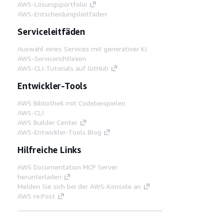
AWS-Lösungsportfolio
AWS-Entscheidungsleitfäden
Serviceleitfäden
Auswahl eines Services mit generativer KI
AWS-Servicerichtlinien
AWS-CLI-Tutorials auf GitHub
Entwickler-Tools
AWS Bibliothek mit Codebeispielen
AWS-CLI
AWS Builder Center
AWS-Entwickler-Tools Blog
Hilfreiche Links
AWS Documentation MCP Server
herunterladen
Melden Sie sich bei der AWS-Konsole an
AWS re:Post