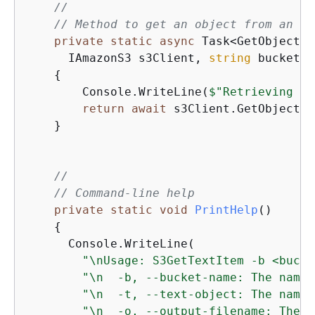
//
// Method to get an object from an S3
private
static
async
 Task<GetObjectRe
      IAmazonS3 s3Client, 
string
 bucket, 
{
        Console.WriteLine(
$"Retrieving 
{
i
return
await
 s3Client.GetObjectAs
    }

//
// Command-line help
private
static
void
PrintHelp
(
)
{
      Console.WriteLine(

"\nUsage: S3GetTextItem -b <bucke
"\n  -b, --bucket-name: The name 
"\n  -t, --text-object: The name 
"\n  -o, --output-filename: The n