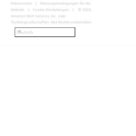
Datenschutz
Nutzungsbedingungen für die
Website
Cookie-Einstellungen
© 2026,
Amazon Web Services, Inc. oder
Tochtergesellschaften. Alle Rechte vorbehalten.
Deutsch