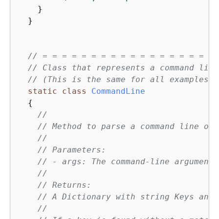
    }

  }

// = = = = = = = = = = = = = = = = = = 
// Class that represents a command line
// (This is the same for all examples. 
static
class
CommandLine
{
//
// Method to parse a command line of 
//
// Parameters:
// - args: The command-line arguments
//
// Returns:
// A Dictionary with string Keys and 
//