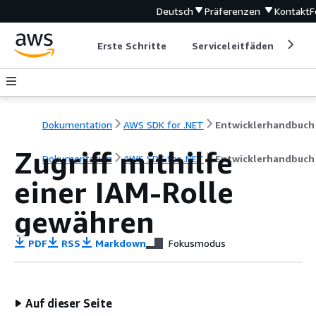
Deutsch
Präferenzen
Kontakt
F
Erste Schritte
Serviceleitfäden
Ent
Dokumentation
AWS SDK for .NET
Entwicklerhandbuch
Zugriff mithilfe
Dokumentation
AWS SDK for .NET
Entwicklerhandbuch
einer IAM-Rolle
gewähren
PDF
RSS
Markdown
Fokusmodus
Auf dieser Seite