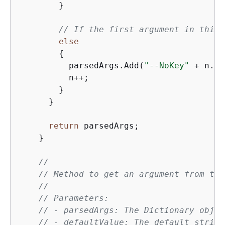
        }

// If the first argument in this 
else
{
          parsedArgs.Add(
"--NoKey"
 + n.To
          n++;

        }

      }

return
 parsedArgs;

    }

//
// Method to get an argument from the
//
// Parameters:
// - parsedArgs: The Dictionary objec
// - defaultValue: The default string