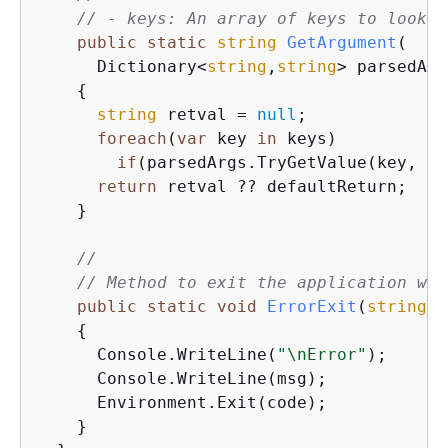
// - keys: An array of keys to look f
public
static
string
GetArgument
(
      Dictionary<
string
,
string
> parsedArg
{
string
 retval = 
null
;

foreach
(
var
 key 
in
 keys)

if
(parsedArgs.TryGetValue(key, 
ou
return
 retval ?? defaultReturn;

    }

//
// Method to exit the application wit
public
static
void
ErrorExit
(
string
 m
{
      Console.WriteLine(
"\nError"
);

      Console.WriteLine(msg);

      Environment.Exit(code);

    }
