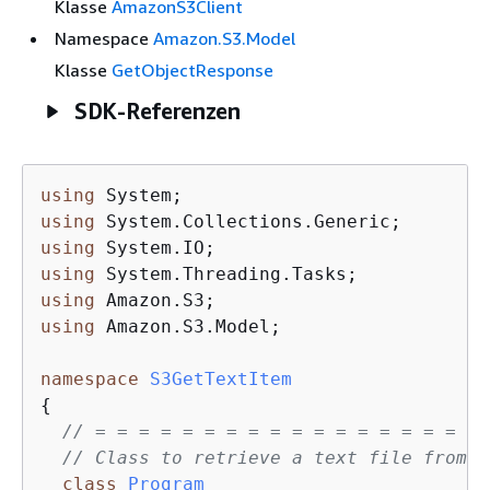
Klasse
AmazonS3Client
Namespace
Amazon.S3.Model
Klasse
GetObjectResponse
SDK-Referenzen
using
using
using
using
using
using
 Amazon.S3.Model;

namespace
S3GetTextItem
{
// = = = = = = = = = = = = = = = = = = 
// Class to retrieve a text file from a
class
Program