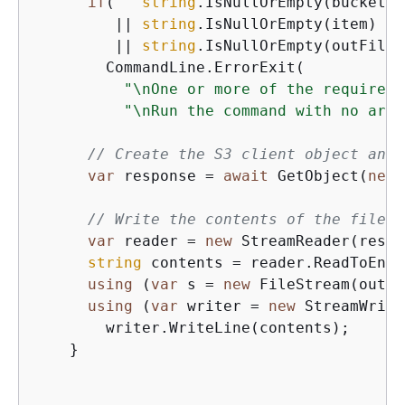
if
(   
string
.IsNullOrEmpty(bucket)

         || 
string
.IsNullOrEmpty(item)

         || 
string
.IsNullOrEmpty(outFile))
        CommandLine.ErrorExit(

"\nOne or more of the required 
"\nRun the command with no argu
// Create the S3 client object and 
var
 response = 
await
 GetObject(
new
 
// Write the contents of the file o
var
 reader = 
new
 StreamReader(respo
string
 contents = reader.ReadToEnd()
using
 (
var
 s = 
new
 FileStream(outFi
using
 (
var
 writer = 
new
 StreamWrite
        writer.WriteLine(contents);

    }
