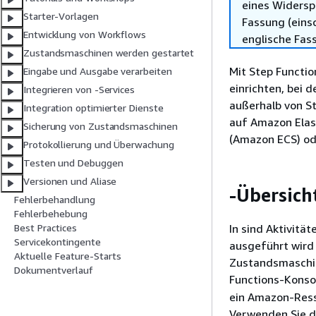
eines Widersp
Starter-Vorlagen
Fassung (einsc
Entwicklung von Workflows
englische Fas
Zustandsmaschinen werden gestartet
Mit Step Functio
Eingabe und Ausgabe verarbeiten
einrichten, bei 
Integrieren von -Services
außerhalb von St
Integration optimierter Dienste
auf Amazon Elas
Sicherung von Zustandsmaschinen
(Amazon ECS) od
Protokollierung und Überwachung
Testen und Debuggen
Versionen und Aliase
-Übersich
Fehlerbehandlung
Fehlerbehebung
In sind Aktivitä
Best Practices
Servicekontingente
ausgeführt wird
Aktuelle Feature-Starts
Zustandsmaschine
Dokumentverlauf
Functions-Konsol
ein Amazon-Ress
Verwenden Sie di