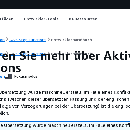
itfäden
Entwickler-Tools
KI-Ressourcen
ion
AWS Step Functions
Entwicklerhandbuch
en Sie mehr über Akti
ion
AWS Step Functions
Entwicklerhandbuch
ions
wn
Fokusmodus
Übersetzung wurde maschinell erstellt. Im Falle eines Konflik
chs zwischen dieser übersetzten Fassung und der englischen
infolge von Verzögerungen bei der Übersetzung) ist die englis
ich.
e Übersetzung wurde maschinell erstellt. Im Falle eines Konfl