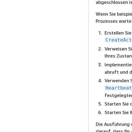
abgeschlossen is
Wenn Sie beispie
Prozesses wartet
Erstellen Si
CreateAct
Verweisen Si
Ihres Zusta
Implementier
abruft und d
Verwenden S
Heartbeat
festgelegten
Starten Sie
Starten Sie 
Die Ausführung 
darauf, dass Ihr