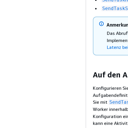
SendTaskS
Anmerku
Das Abruf
Implement
Latenz be
Auf den A
Konfigurieren Si
Aufgabendefiniti
Sie mit
SendTa
Worker innerhalb
Konfiguration e
kann eine Aktivi