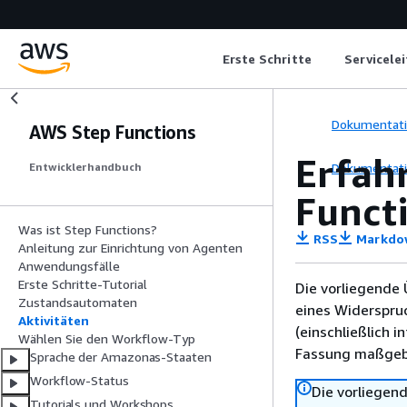
Erste Schritte
Servicele
Dokumentat
AWS Step Functions
Erfahr
Dokumentat
Entwicklerhandbuch
Funct
Was ist Step Functions?
RSS
Markdo
Anleitung zur Einrichtung von Agenten
Anwendungsfälle
Erste Schritte-Tutorial
Die vorliegende 
Zustandsautomaten
eines Widerspru
Aktivitäten
(einschließlich 
Wählen Sie den Workflow-Typ
Fassung maßgebl
Sprache der Amazonas-Staaten
Workflow-Status
Die vorliegend
Tutorials und Workshops