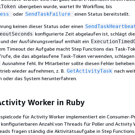
übergeben wurde, wartet Ihr Workflow, bis
kToken
oder
einen Status bereitstellt.
ess
SendTaskFailure
hrung keinen dieser Status oder einen
SendTaskHeartbea
konfigurierte Zeit abgelaufen ist, schlägt die
eoutSeconds
 und der Ausführungsverlauf enthält ein
ExecutionTimed
dem Timeout der Aufgabe macht Step Functions das Task-To
ufrufe, die das abgelaufene Task-Token verwenden, schlagen 
Ausnahme fehl. Ihr Mitarbeiter sollte diesen Fehler behebe
trieb wieder aufnehmen, z. B.
nach wei
GetActivityTask
 oder das System herunterfahren.
Activity Worker in Ruby
ispielcode für Activity Worker implementiert ein Consumer-P
 konfigurierbaren Anzahl von Threads für Poller und Activity 
eads fragen ständig die Aktivitätsaufgabe in Step Function