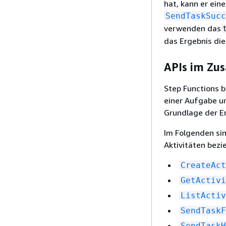
hat, kann er ein
SendTaskSucc
verwenden das
das Ergebnis di
APIs im Zu
Step Functions b
einer Aufgabe u
Grundlage der E
Im Folgenden sin
Aktivitäten bezi
CreateAct
GetActivi
ListActiv
SendTaskF
SendTaskH