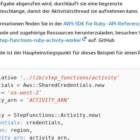
ufgabe abgerufen wird, durchläuft sie eine begrenzte
teschlange, damit der Aktivitätsthread sie aufnehmen kann.
rmationen finden Sie in der
AWS SDK for Ruby -API-Referenz
ode und zugehörige Ressourcen herunterzuladen, besuchen 
tep-functions-ruby-activity-worker
auf. GitHub
e ist der Haupteinstiegspunkt für dieses Beispiel für einen 
lative 
'
../lib/step_functions/activity
'
tials = Aws::SharedCredentials.new

 = 
'
us-west-2
'
ty_arn = 
'
ACTIVITY_ARN
'
ty = StepFunctions::Activity.new(

entials:
 credentials,

on:
 region,

vity_arn:
 activity_arn,
