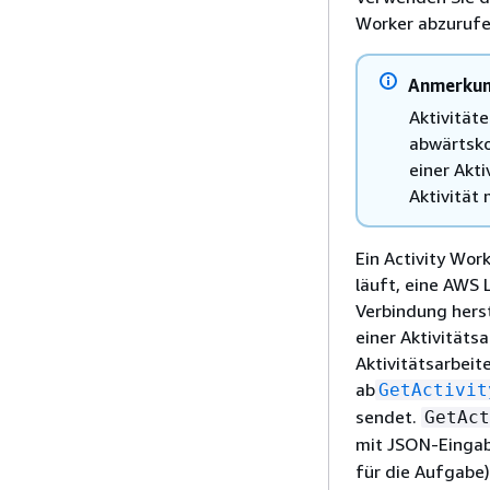
Worker abzurufe
Anmerku
Aktivität
abwärtsko
einer Akt
Aktivität
Ein Activity Wor
läuft, eine AWS 
Verbindung herst
einer Aktivitäts
Aktivitätsarbeit
ab
GetActivit
sendet.
GetAct
mit JSON-Eingab
für die Aufgabe)