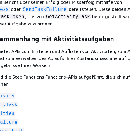
en Bericht über seinen Erfolg oder Misserfolg mithilfe von
oder
bereitstellen. Diese beiden 
ess
SendTaskFailure
, das von
bereitgestellt wu
taskToken
GetActivityTask
eser Aufgabe zuzuordnen.
sammenhang mit Aktivitätsaufgaben
ietet APIs zum Erstellen und Auflisten von Aktivitäten, zum 
nd zum Verwalten des Ablaufs Ihrer Zustandsmaschine auf d
rgebnisse Ihres Workers.
d die Step Functions Functions-APIs aufgeführt, die sich auf
ehen:
ivity
tyTask
ities
ailure
eartbeat