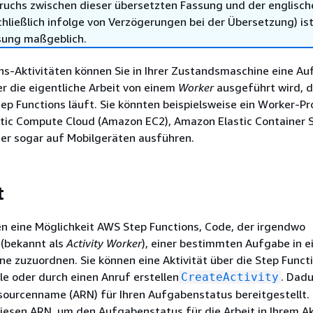
ruchs zwischen dieser übersetzten Fassung und der englisch
hließlich infolge von Verzögerungen bei der Übersetzung) ist
sung maßgeblich.
ns-Aktivitäten können Sie in Ihrer Zustandsmaschine eine A
der die eigentliche Arbeit von einem
Worker
ausgeführt wird, d
ep Functions läuft. Sie könnten beispielsweise ein Worker-
tic Compute Cloud (Amazon EC2), Amazon Elastic Container 
er sogar auf Mobilgeräten ausführen.
t
ten eine Möglichkeit AWS Step Functions, Code, der irgendwo
 (bekannt als
Activity Worker
), einer bestimmten Aufgabe in e
 zuzuordnen. Sie können eine Aktivität über die Step Funct
e oder durch einen Anruf erstellen
. Dadu
CreateActivity
ourcenname (ARN) für Ihren Aufgabenstatus bereitgestellt.
esen ARN, um den Aufgabenstatus für die Arbeit in Ihrem Ak