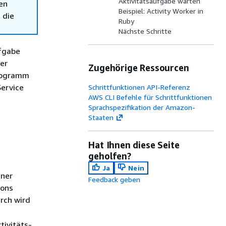
Aktivitätsaufgabe warten
en
Beispiel: Activity Worker in
 die
Ruby
Nächste Schritte
ufgabe
er
Zugehörige Ressourcen
Programm
Service
Schrittfunktionen API-Referenz
AWS CLI Befehle für Schrittfunktionen
Sprachspezifikation der Amazon-
Staaten
Hat Ihnen diese Seite
geholfen?
Ja
Nein
iner
Feedback geben
ions
rch wird
tivitäts-