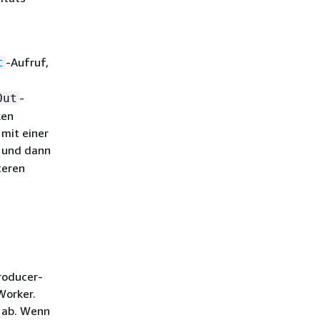
-Aufruf,
t
-
Out
ken
mit einer
n und dann
teren
roducer-
Worker.
s ab. Wenn