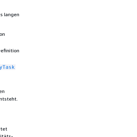
es langen
von
efinition
yTask
en
ntsteht.
rtet
itäts-