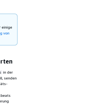
 einige
g von
arten
in der
s
ll, senden
täts-
tbeats
ührung