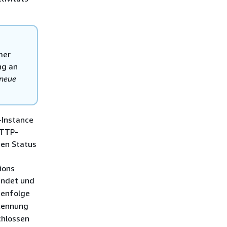
mer
ng an
neue
-Instance
HTTP-
den Status
ions
endet und
henfolge
 Kennung
chlossen