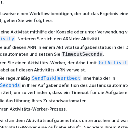
t.
lsweise einen Workflow benötigen, der auf das Ergebnis ein
, gehen Sie wie folgt vor:
e eine Aktivität mithilfe der Konsole oder unter Verwendung 
. Notieren Sie sich den ARN der Aktivität.
ivity
e auf diesen ARN in einem Aktivitätsaufgabenstatus in der D
ndsautomaten und setzen Sie
.
TimeoutSeconds
en Sie einen Aktivitäts-Worker, der Arbeit mit
GetActivit
abei auf diesen Aktivitäts-ARN verweist.
ie regelmäßig
innerhalb der in
SendTaskHeartbeat
in Ihrer Aufgabendefinition des Zustandsautomat
Seconds
 Zeit, um zu verhindern, dass ein Timeout für die Aufgabe e
 die Ausführung Ihres Zustandsautomaten.
Ihren Aktivitäts-Worker-Prozess.
wird an dem Aktivitätsaufgabenstatus unterbrochen und wa
 Aktivitäts-Worker eine Aufgabe abruft. Nachdem Ihrem Aktiv