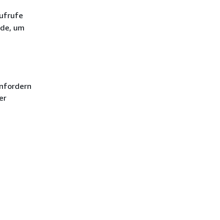
Aufrufe
rde, um
Anfordern
er