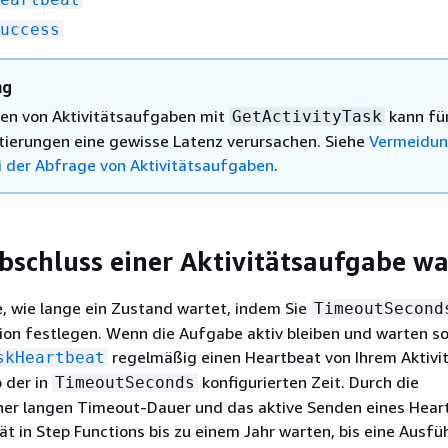
uccess
ng
en von Aktivitätsaufgaben mit
kann für
GetActivityTask
ierungen eine gewisse Latenz verursachen. Siehe
Vermeidun
i der Abfrage von Aktivitätsaufgaben
.
bschluss einer Aktivitätsaufgabe w
e, wie lange ein Zustand wartet, indem Sie
TimeoutSecond
on festlegen. Wenn die Aufgabe aktiv bleiben und warten so
regelmäßig einen Heartbeat von Ihrem Aktivi
skHeartbeat
 der in
konfigurierten Zeit. Durch die
TimeoutSeconds
iner langen Timeout-Dauer und das aktive Senden eines Hear
tät in Step Functions bis zu einem Jahr warten, bis eine Ausf