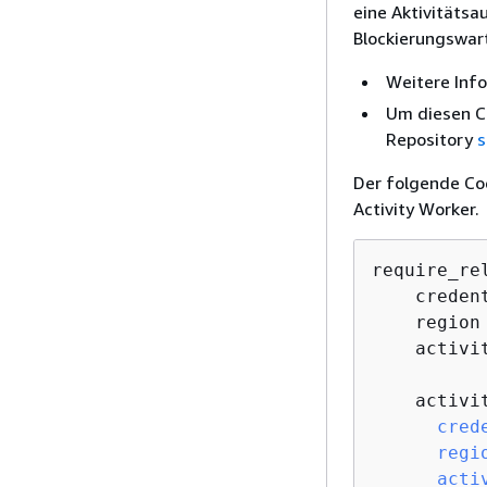
eine Aktivitätsa
Blockierungswar
Weitere Info
Um diesen C
Repository
s
Der folgende Cod
Activity Worker.
require_re
    creden
    region
    activi
    activi
cred
regi
acti