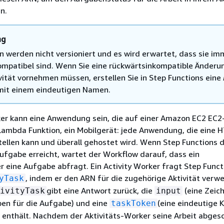
n.
ng
en werden nicht versioniert und es wird erwartet, dass sie im
mpatibel sind. Wenn Sie eine rückwärtsinkompatible Änderu
ivität vornehmen müssen, erstellen Sie in Step Functions eine
 mit einem eindeutigen Namen.
ker kann eine Anwendung sein, die auf einer Amazon EC2 EC2
Lambda Funktion, ein Mobilgerät: jede Anwendung, die eine 
ellen kann und überall gehostet wird. Wenn Step Functions 
aufgabe erreicht, wartet der Workflow darauf, dass ein
er eine Aufgabe abfragt. Ein Activity Worker fragt Step Funct
, indem er den ARN für die zugehörige Aktivität verw
yTask
gibt eine Antwort zurück, die
(eine Zeic
ivityTask
input
en für die Aufgabe) und eine
(eine eindeutige
taskToken
 enthält. Nachdem der Aktivitäts-Worker seine Arbeit abges