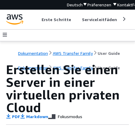
Deutsch
Präferenzen
Kontakt
F
Erste Schritte
Serviceleitfäden
Ent
Dokumentation
AWS Transfer Family
User Guide
Erstellen Sie einen
Dokumentation
AWS Transfer Family
User Guide
Server in einer
virtuellen privaten
Cloud
PDF
Markdown
Fokusmodus