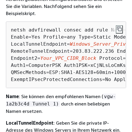
Sie die Variablen. Nachfolgend sehen Sie ein
Beispielskript.
netsh advfirewall consec add rule Name="v
Enable=Yes Profile=any Type=Static Mode=T
LocalTunnelEndpoint=
Windows_Server_Privat
RemoteTunnelEndpoint=203.83.222.236 Endpo
Endpoint2=
Your_VPC_CIDR_Block
 Protocol=An
Auth1=ComputerPSK Auth1PSK=xCjNLsLoCmKsak
QMSecMethods=ESP:SHA1-AES128+60min+100000k
ExemptIPsecProtectedConnections=No ApplyA
Name
: Sie können den empfohlenen Namen (
vgw-
durch einen beliebigen
1a2b3c4d Tunnel 1)
Namen ersetzen.
LocalTunnelEndpoint
: Geben Sie die private IP-
Adresse des Windows Servers in Ihrem Netzwerk ein.