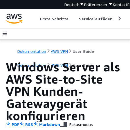
Deutsch
Präferenzen
Kontakt
F
Erste Schritte
Serviceleitfäden
Ent
Dokumentation
AWS VPN
User Guide
Windows Server als
Dokumentation
AWS VPN
User Guide
AWS Site-to-Site
VPN Kunden-
Gatewaygerät
konfigurieren
PDF
RSS
Markdown
Fokusmodus