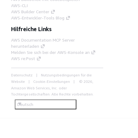
AWS-CLI
AWS Builder Center
AWS-Entwickler-Tools Blog
Hilfreiche Links
AWS Documentation MCP Server
herunterladen
Melden Sie sich bei der AWS-Konsole an
AWS re:Post
Datenschutz
Nutzungsbedingungen für die
Website
Cookie-Einstellungen
© 2026,
Amazon Web Services, Inc. oder
Tochtergesellschaften. Alle Rechte vorbehalten.
Deutsch