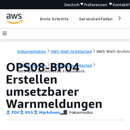
Deutsch
Präferenzen
Kontakt
F
Erste Schritte
Serviceleitfäden
Ent
Dokumentation
AWS Well-Architected
OPS08-BP04
Dokumentation
AWS Well-Architected
AWS Well-Architected Framework
Erstellen
umsetzbarer
Warnmeldungen
PDF
RSS
Markdown
Fokusmodus