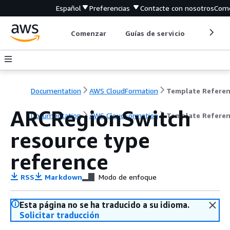
Español
Preferencias
Contacte con nosotros
Come
Comenzar
Guías de servicio
Herrami
Documentation
AWS CloudFormation
Template Refere
ARCRegionSwitch
Documentation
AWS CloudFormation
Template Refere
resource type
reference
RSS
Markdown
Modo de enfoque
Esta página no se ha traducido a su idioma.
Solicitar traducción