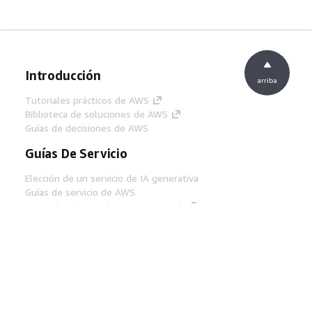
Introducción
arriba
Tutoriales prácticos de AWS
Biblioteca de soluciones de AWS
Guías de decisiones de AWS
Guías De Servicio
Elección de un servicio de IA generativa
Guías de servicio de AWS
Tutoriales de CLI de AWS en GitHub
Herramientas Para
Desarrolladores
Biblioteca de ejemplos de código de AWS
AWS CLI
Centro de creadores en AWS