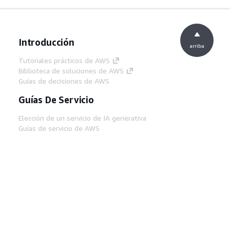
Introducción
arriba
Tutoriales prácticos de AWS
Biblioteca de soluciones de AWS
Guías de decisiones de AWS
Guías De Servicio
Elección de un servicio de IA generativa
Guías de servicio de AWS
Tutoriales de CLI de AWS en GitHub
Herramientas Para
Desarrolladores
Biblioteca de ejemplos de código de AWS
AWS CLI
Centro de creadores en AWS
Blog de herramientas para desarrolladores de
AWS