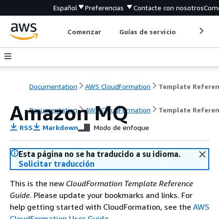
Español
Preferencias
Contacte con nosotros
Come
Comenzar
Guías de servicio
Herrami
Documentation
AWS CloudFormation
Template Refere
Amazon MQ
Documentation
AWS CloudFormation
Template Refere
RSS
Markdown
Modo de enfoque
Esta página no se ha traducido a su idioma.
Solicitar traducción
This is the new
CloudFormation Template Reference
Guide
. Please update your bookmarks and links. For
help getting started with CloudFormation, see the
AWS
CloudFormation User Guide
.