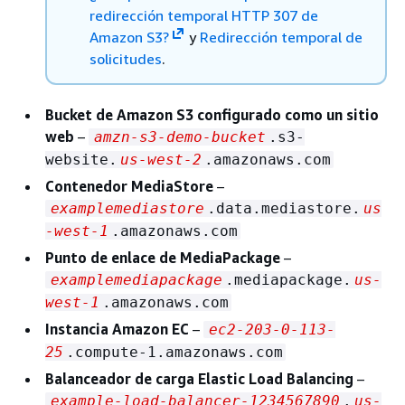
redirección temporal HTTP 307 de
Amazon S3?
y
Redirección temporal de
solicitudes
.
Bucket de Amazon S3 configurado como un sitio
web
–
amzn-s3-demo-bucket
.s3-
website.
us-west-2
.amazonaws.com
Contenedor MediaStore
–
examplemediastore
.data.mediastore.
us
-west-1
.amazonaws.com
Punto de enlace de MediaPackage
–
examplemediapackage
.mediapackage.
us-
west-1
.amazonaws.com
Instancia Amazon EC
–
ec2-203-0-113-
25
.compute-1.amazonaws.com
Balanceador de carga Elastic Load Balancing
–
example-load-balancer-1234567890
.
us-