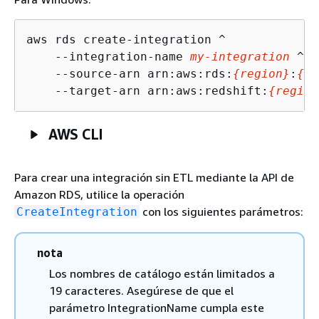
aws rds create-integration ^

    --integration-name 
my-integration
 ^

    --source-arn arn:aws:rds:
{
region}
:
{
ac
    --target-arn arn:aws:redshift:
{
region
AWS CLI
Para crear una integración sin ETL mediante la API de
Amazon RDS, utilice la operación
con los siguientes parámetros:
CreateIntegration
nota
Los nombres de catálogo están limitados a
19 caracteres. Asegúrese de que el
parámetro IntegrationName cumpla este