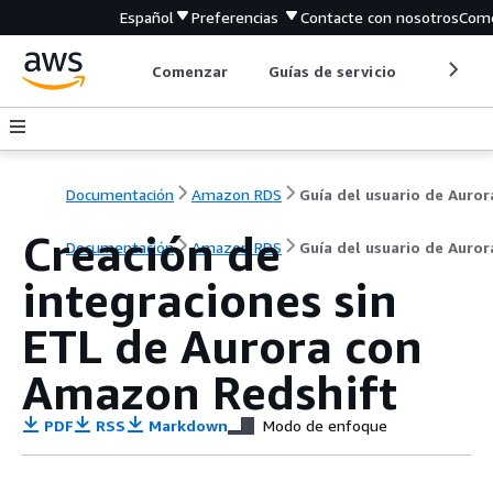
Español
Preferencias
Contacte con nosotros
Come
Comenzar
Guías de servicio
Herrami
Documentación
Amazon RDS
Guía del usuario de Auror
Creación de
Documentación
Amazon RDS
Guía del usuario de Auror
integraciones sin
ETL de
Aurora
con
Amazon Redshift
PDF
RSS
Markdown
Modo de enfoque