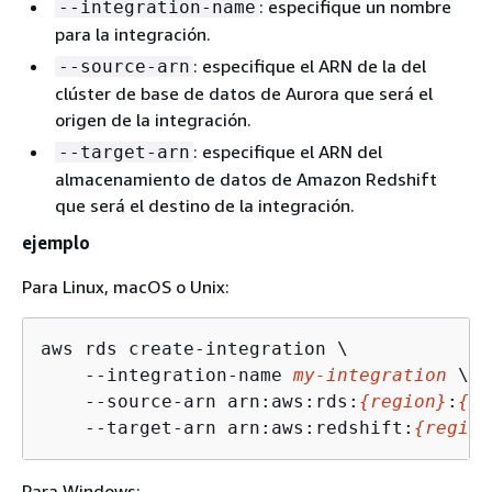
: especifique un nombre
--integration-name
para la integración.
: especifique el ARN de la
del
--source-arn
clúster de base de datos de Aurora
que será el
origen de la integración.
: especifique el ARN del
--target-arn
almacenamiento de datos de Amazon Redshift
que será el destino de la integración.
ejemplo
Para Linux, macOS o Unix:
aws rds create-integration \

    --integration-name 
my-integration
 \

    --source-arn arn:aws:rds:
{
region}
:
{
ac
    --target-arn arn:aws:redshift:
{
region
Para Windows: