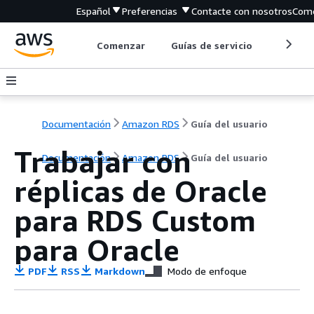
Español
Preferencias
Contacte con nosotros
Come
Comenzar
Guías de servicio
Herrami
Documentación
Amazon RDS
Guía del usuario
Trabajar con
Documentación
Amazon RDS
Guía del usuario
réplicas de Oracle
para RDS Custom
para Oracle
PDF
RSS
Markdown
Modo de enfoque