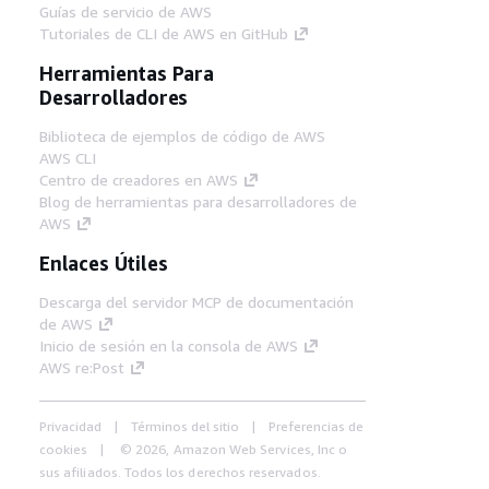
Guías de servicio de AWS
Tutoriales de CLI de AWS en GitHub
Herramientas Para
Desarrolladores
Biblioteca de ejemplos de código de AWS
AWS CLI
Centro de creadores en AWS
Blog de herramientas para desarrolladores de
AWS
Enlaces Útiles
Descarga del servidor MCP de documentación
de AWS
Inicio de sesión en la consola de AWS
AWS re:Post
Privacidad
Términos del sitio
Preferencias de
cookies
© 2026, Amazon Web Services, Inc o
sus afiliados. Todos los derechos reservados.