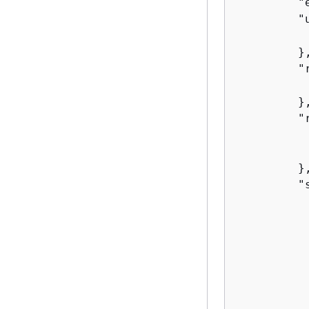
         "
         "
          
         },
         "
          
         },
         "
          
          
         },
         "
          
          
          
          
          
          
           