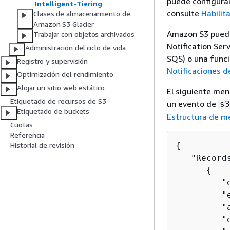
puede configurar
Intelligent-Tiering
consulte
Habilit
Clases de almacenamiento de
Amazon S3 Glacier
Amazon S3 puede
Trabajar con objetos archivados
Notification Se
Administración del ciclo de vida
SQS) o una func
Registro y supervisión
Notificaciones 
Optimización del rendimiento
Alojar un sitio web estático
El siguiente men
Etiquetado de recursos de S3
un evento de
s3
Etiquetado de buckets
Estructura de m
Cuotas
Referencia
{
Historial de revisión
   "Records
{
         "
         "
         "
         "