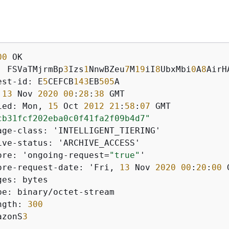
00
: FSVaTMjrmBp
3
Izs
1
NnwBZeu
7
M
19
iI
8
UbxMbi
0
A
8
est-id: E
5
CEFCB
143
EB
505
 
13
 Nov 
2020
00
:
28
:
38
ied: Mon, 
15
 Oct 
2012
21
:
58
:
07
cb31fcf202eba0c0f41fa2f09b4d7"
ore: 'ongoing-request=
"true"
ore-request-date: 'Fri, 
13
 Nov 
2020
00
:
20
:
00
ngth: 
300
azonS
3