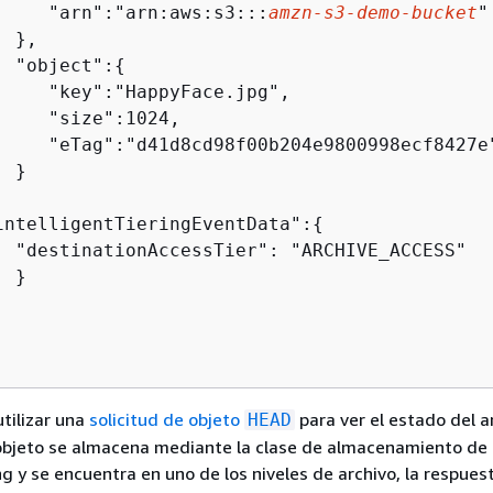
     "arn":"arn:aws:s3:::
amzn-s3-demo-bucket
"

 },

  "object":
{
     "key":"HappyFace.jpg",

     "size":1024,

     "eTag":"d41d8cd98f00b204e9800998ecf8427e"
 }



intelligentTieringEventData":
{
  "destinationAccessTier": "ARCHIVE_ACCESS"

 }

tilizar una
solicitud de objeto
para ver el estado del a
HEAD
 objeto se almacena mediante la clase de almacenamiento de
ng y se encuentra en uno de los niveles de archivo, la respues