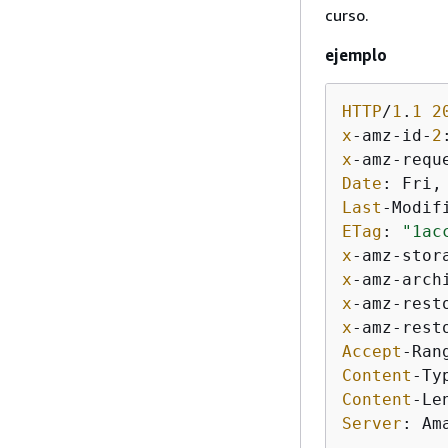
curso.
ejemplo
HTTP
/
1
.
1
2
x
-amz-id-
2
x
-amz-requ
Date
: Fri,
Last
-Modif
ETag
: 
"1ac
x
x
x
-amz-rest
x
-amz-rest
Accept
Content
Content
-Le
Server
: Am