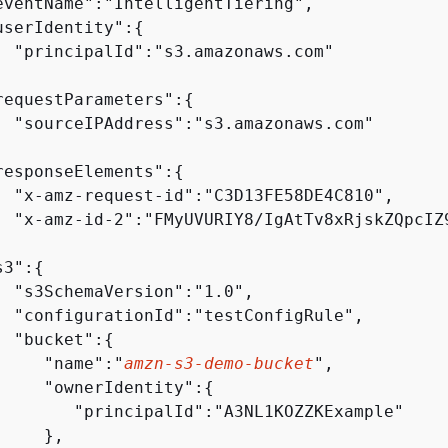
eventName":"IntelligentTiering",

userIdentity":
{
  "principalId":"s3.amazonaws.com"



requestParameters":
{
  "sourceIPAddress":"s3.amazonaws.com"



responseElements":
{
  "x-amz-request-id":"C3D13FE58DE4C810",

  "x-amz-id-2":"FMyUVURIY8/IgAtTv8xRjskZQpcIZ9


s3":
{
  "s3SchemaVersion":"1.0",

  "configurationId":"testConfigRule",

  "bucket":
{
     "name":"
amzn-s3-demo-bucket
",

     "ownerIdentity":
{
        "principalId":"A3NL1KOZZKExample"

    },
