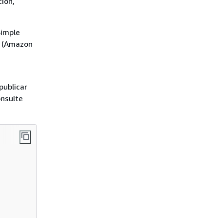
ión,
Simple
e (Amazon
publicar
onsulte