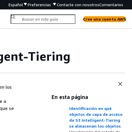
Español
Preferencias
Contacte con nosotros
Comentarios
Cree una cuenta AWS
gent-Tiering
en los
En esta página
e a
 que se
Identificación en qué
objetos de capa de acceso
de S3 Intelligent-Tiering
se almacenan los objetos
Visualización del estado de