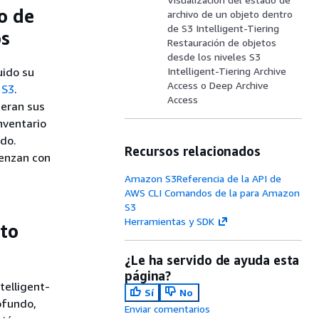
o de
archivo de un objeto dentro
de S3 Intelligent-Tiering
os
Restauración de objetos
desde los niveles S3
uido su
Intelligent-Tiering Archive
Access o Deep Archive
 S3
.
Access
meran sus
nventario
ido.
Recursos relacionados
ienzan con
Amazon S3Referencia de la API de
AWS CLI Comandos de la para Amazon
S3
Herramientas y SDK
eto
¿Le ha servido de ayuda esta
página?
telligent-
Sí
No
rofundo,
Enviar comentarios