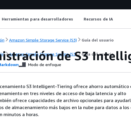
Herramientas para desarrolladores
Recursos de IA
ón
Amazon Simple Storage Service (S3)
Guía del usuario
stración de S3 Intelli
ón
Amazon Simple Storage Service (S3)
Guía del usuario
arkdown
Modo de enfoque
cenamiento S3 Intelligent-Tiering ofrece ahorro automático 
namiento en tres niveles de acceso de baja latencia y alto
mbién ofrece capacidades de archivo opcionales para ayudarl
os de almacenamiento más bajos en la nube para datos a los
n minutos a horas.