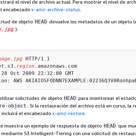
trará el nivel de archivo actual. Para mostrar el nivel de arch
a el encabezado
x-amz-archive-status
.
icitud de objeto
devuelve los metadatos de un objeto (
HEAD
).
e.jpg
mage.jpg
 HTTP/1.1

et.s3.
region
.amazonaws.com

 28 Oct 2009 22:32:00 GMT

ion: AWS AKIAIOSFODNN7EXAMPLE:02236Q3V0Ronhpa
ilizar solicitudes de objeto
para monitorear el estad
HEAD
. Si la restauración del archivo está en curso, la 
re-object
incluirá el encabezado
x-amz-restore
.
 se muestra un ejemplo de respuesta de objeto
que mue
HEAD
 mediante S3 Intelligent-Tiering con una solicitud de restaur