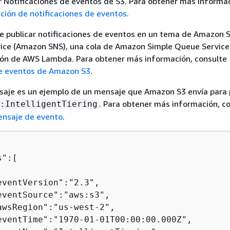
 Notificaciones de eventos de S3. Para obtener más informac
ación de notificaciones de eventos
.
 publicar notificaciones de eventos en un tema de Amazon 
rvice (Amazon SNS), una cola de Amazon Simple Queue Servic
ión de AWS Lambda. Para obtener más información, consulte
de eventos de Amazon S3
.
saje es un ejemplo de un mensaje que Amazon S3 envía para 
. Para obtener más información, c
:IntelligentTiering
ensaje de evento
.
":[  

eventVersion":"2.3",

eventSource":"aws:s3",

awsRegion":"us-west-2",

eventTime":"1970-01-01T00:00:00.000Z",
