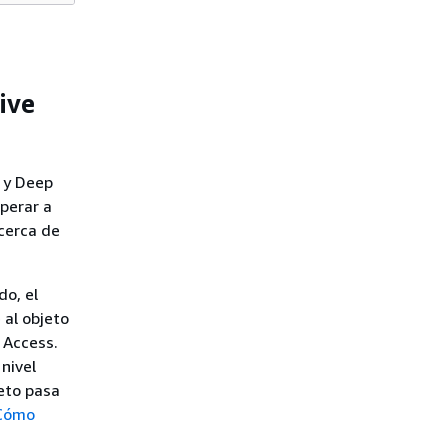
ive
s y Deep
sperar a
cerca de
o, el
 al objeto
 Access.
nivel
jeto pasa
Cómo