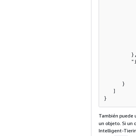
          
           
          
          
          
          
           
         },
         "
          
           
      }

   ]

También puede u
un objeto. Si un
Intelligent-Tieri