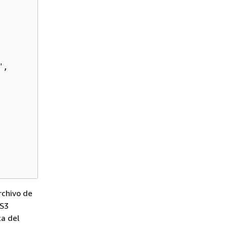
,              

rchivo de
 S3
ta del