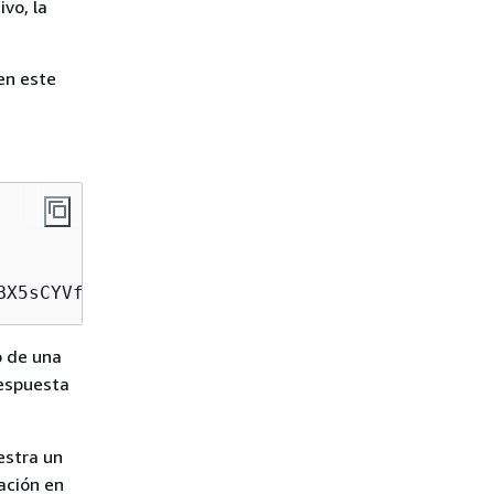
ivo, la
en este
BX5sCYVf1bNRuU=
o de una
respuesta
stra un
ación en