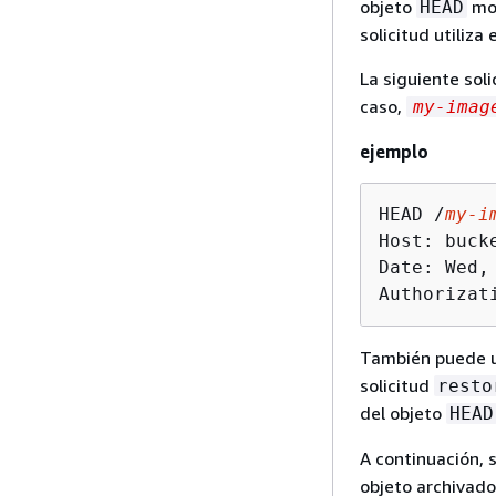
objeto
mos
HEAD
solicitud utiliz
La siguiente sol
caso,
my-imag
ejemplo
HEAD /
my-i
Host: buck
Date: Wed,
Authorizat
También puede ut
solicitud
resto
del objeto
HEAD
A continuación,
objeto archivado