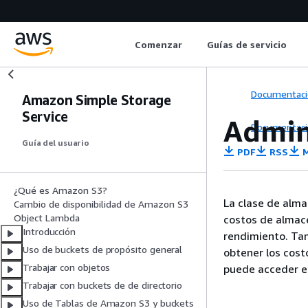
Comenzar
Guías de servicio
Documentaci
Amazon Simple Storage
Service
Admini
Documentaci
Guía del usuario
PDF
RSS
M
¿Qué es Amazon S3?
La clase de alma
Cambio de disponibilidad de Amazon S3
Object Lambda
costos de almace
Introducción
rendimiento. Ta
Uso de buckets de propósito general
obtener los cost
Trabajar con objetos
puede acceder e
Trabajar con buckets de de directorio
Uso de Tablas de Amazon S3 y buckets