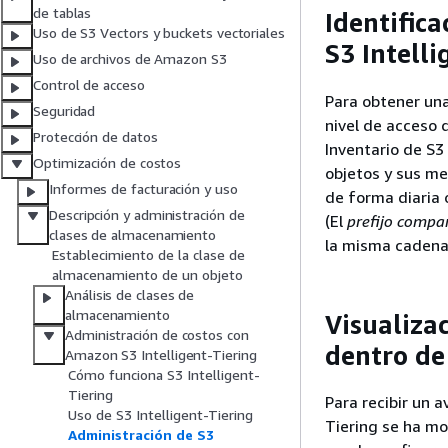
de tablas
Identific
Uso de S3 Vectors y buckets vectoriales
S3 Intell
Uso de archivos de Amazon S3
Control de acceso
Para obtener una
Seguridad
nivel de acceso d
Protección de datos
Inventario de S3
Optimización de costos
objetos y sus me
Informes de facturación y uso
de forma diaria 
Descripción y administración de
(El
prefijo compa
clases de almacenamiento
la misma cadena
Establecimiento de la clase de
almacenamiento de un objeto
Análisis de clases de
almacenamiento
Visualiza
Administración de costos con
dentro de
Amazon S3 Intelligent-Tiering
Cómo funciona S3 Intelligent-
Tiering
Para recibir un 
Uso de S3 Intelligent-Tiering
Tiering se ha mov
Administración de S3