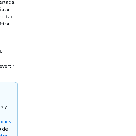
sertada,
tica.
editar
tica.
la
evertir
ca y
iones
o de