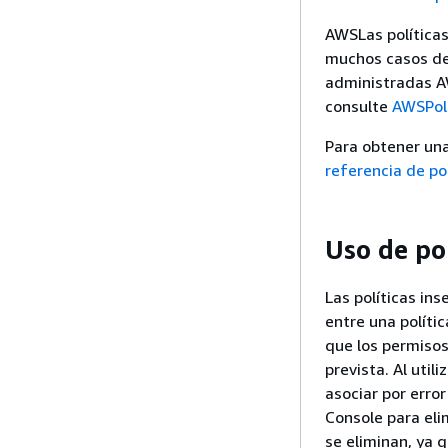
AWSLas políticas
muchos casos de
administradas A
consulte
AWSPolí
Para obtener una
referencia de po
Uso de po
Las políticas in
entre una polític
que los permisos
prevista. Al util
asociar por erro
Console para eli
se eliminan, ya q