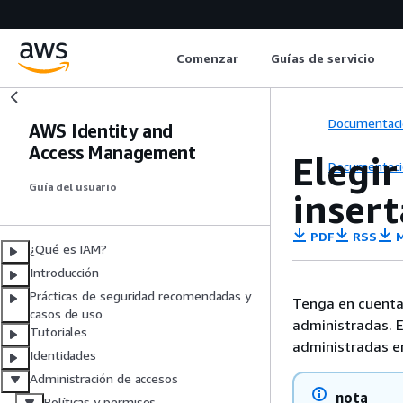
Comenzar
Guías de servicio
Documentaci
AWS Identity and
Access Management
Elegir
Documentaci
Guía del usuario
inser
PDF
RSS
M
¿Qué es IAM?
Introducción
Prácticas de seguridad recomendadas y
Tenga en cuenta 
casos de uso
administradas. E
Tutoriales
administradas en
Identidades
Administración de accesos
nota
Políticas y permisos