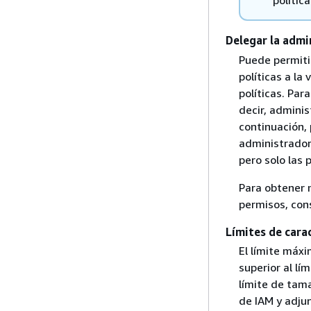
polític
Delegar la admi
Puede permiti
políticas a la
políticas. Pa
decir, adminis
continuación,
administradore
pero solo las 
Para obtener 
permisos, con
Límites de cara
El límite máx
superior al lí
límite de tam
de IAM y adjun