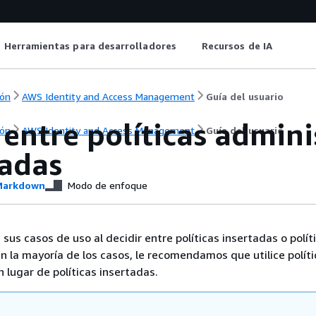
Herramientas para desarrolladores
Recursos de IA
ón
AWS Identity and Access Management
Guía del usuario
 entre políticas admini
ón
AWS Identity and Access Management
Guía del usuario
tadas
arkdown
Modo de enfoque
sus casos de uso al decidir entre políticas insertadas o polít
n la mayoría de los casos, le recomendamos que utilice políti
 lugar de políticas insertadas.