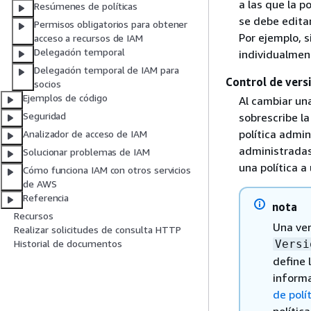
a las que la p
Resúmenes de políticas
se debe editar
Permisos obligatorios para obtener
Por ejemplo, s
acceso a recursos de IAM
Delegación temporal
individualmen
Delegación temporal de IAM para
Control de vers
socios
Ejemplos de código
Al cambiar una
Seguridad
sobrescribe la
política admin
Analizador de acceso de IAM
administradas 
Solucionar problemas de IAM
una política a
Cómo funciona IAM con otros servicios
de AWS
Referencia
nota
Recursos
Una ver
Realizar solicitudes de consulta HTTP
Historial de documentos
Versi
define 
informa
de polí