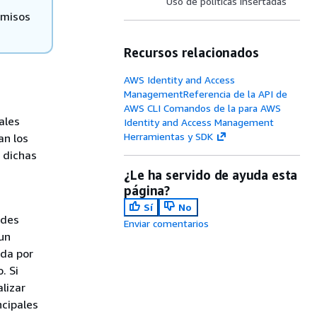
Uso de políticas insertadas
rmisos
Recursos relacionados
AWS Identity and Access
ManagementReferencia de la API de
AWS CLI Comandos de la para AWS
ales
Identity and Access Management
Herramientas y SDK
an los
 dichas
¿Le ha servido de ayuda esta
página?
Sí
No
ades
Enviar comentarios
 un
ada por
. Si
alizar
ncipales