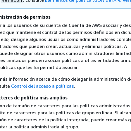
a
, consulte
Elementos de política JSON de IAM: Ver
Version
nistración de permisos
r a los usuarios de su cuenta de Cuenta de AWS asociar y des
 vez que mantiene el control de los permisos definidos en dich
ra ello, designe algunos usuarios como administradores comple
tradores que pueden crear, actualizar y eliminar políticas. A
 puede designar otros usuarios como administradores limitad
s limitados pueden asociar políticas a otras entidades princ
políticas que les ha permitido asociar.
más información acerca de cómo delegar la administración d
sulte
Control del acceso a políticas
.
cteres de política más amplios
imo de tamaño de caracteres para las políticas administradas
mite de caracteres para las políticas de grupo en línea. Si alcan
año de caracteres de la política integrada, puede crear más 
tar la política administrada al grupo.