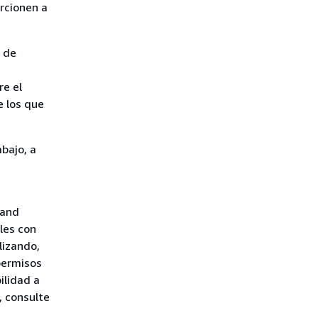
rcionen a
s de
re el
e los que
bajo, a
 and
les con
lizando,
 permisos
ilidad a
 consulte