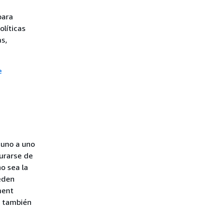
para
líticas
s,
e
 uno a uno
gurarse de
o sea la
ueden
ment
d también