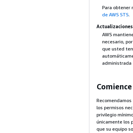
Para obtener m
de AWS STS
.
Actualizaciones
AWS mantiene 
necesario, po
que usted ten
automáticament
administrada 
Comience 
Recomendamos ut
los permisos nec
privilegio mínim
únicamente los p
que su equipo so