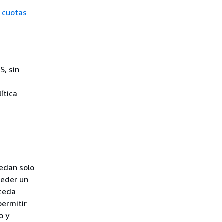
 cuotas
S, sin
ítica
cedan solo
ceder un
nceda
permitir
o y