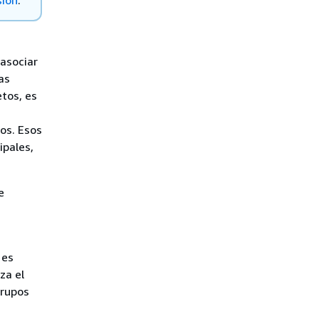
sion
.
asociar
as
tos, es
os. Esos
ipales,
e
 es
za el
grupos