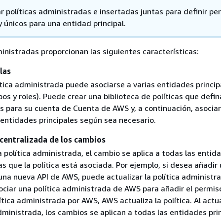
r políticas administradas e insertadas juntas para definir pe
 únicos para una entidad principal.
ministradas proporcionan las siguientes características:
las
tica administrada puede asociarse a varias entidades princip
pos y roles). Puede crear una biblioteca de políticas que defin
es para su cuenta de Cuenta de AWS y, a continuación, asociar
s entidades principales según sea necesario.
centralizada de los cambios
 política administrada, el cambio se aplica a todas las entid
las que la política está asociada. Por ejemplo, si desea añadir
una nueva API de AWS, puede actualizar la política administr
sociar una política administrada de AWS para añadir el permiso
lítica administrada por AWS, AWS actualiza la política. Al actu
dministrada, los cambios se aplican a todas las entidades pri