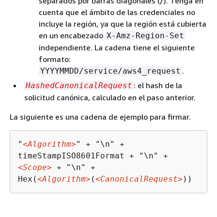
separados por barras diagonales (/). Tenga en
cuenta que el ámbito de las credenciales no
incluye la región, ya que la región está cubierta
en un encabezado
X-Amz-Region-Set
independiente. La cadena tiene el siguiente
formato:
.
YYYYMMDD/service/aws4_request
: el hash de la
HashedCanonicalRequest
solicitud canónica, calculado en el paso anterior.
La siguiente es una cadena de ejemplo para firmar.
"
<Algorithm>
" + "\n" +

<Scope>
 + "\n" +

Hex(
<Algorithm>
(
<CanonicalRequest>
))