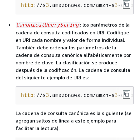
http
://s
3
.amazonaws.com/amzn-s
3
-demo-b
: los parámetros de la
CanonicalQueryString
cadena de consulta codificados en URI. Codifique
en URI cada nombre y valor de forma individual.
También debe ordenar los parámetros de la
cadena de consulta canónica alfabéticamente por
nombre de clave. La clasificación se produce
después de la codificación. La cadena de consulta
del siguiente ejemplo de URI es:
http
://s
3
.amazonaws.com/amzn-s
3
-demo-b
La cadena de consulta canónica es la siguiente (se
agregan saltos de línea a este ejemplo para
facilitar la lectura):