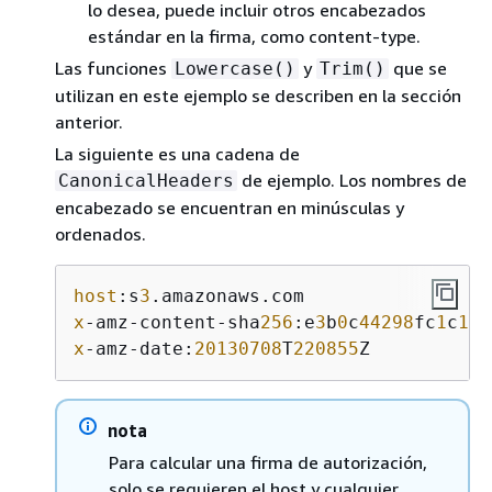
lo desea, puede incluir otros encabezados
estándar en la firma, como content-type.
Las funciones
y
que se
Lowercase()
Trim()
utilizan en este ejemplo se describen en la sección
anterior.
La siguiente es una cadena de
de ejemplo. Los nombres de
CanonicalHeaders
encabezado se encuentran en minúsculas y
ordenados.
host
:s
3
x
-amz-content-sha
256
:e
3
b
0
c
44298
fc
1
c
149
x
-amz-date:
20130708
T
220855
Z
nota
Para calcular una firma de autorización,
solo se requieren el host y cualquier