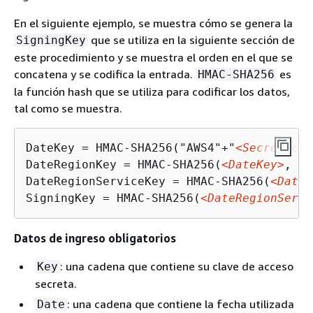
En el siguiente ejemplo, se muestra cómo se genera la
que se utiliza en la siguiente sección de
SigningKey
este procedimiento y se muestra el orden en el que se
concatena y se codifica la entrada.
es
HMAC-SHA256
la función hash que se utiliza para codificar los datos,
tal como se muestra.
DateKey = HMAC-SHA256("AWS4"+"
<SecretAcce
DateRegionKey = HMAC-SHA256(
<DateKey>
, "
<
DateRegionServiceKey = HMAC-SHA256(
<DateR
SigningKey = HMAC-SHA256(
<DateRegionServi
Datos de ingreso obligatorios
: una cadena que contiene su clave de acceso
Key
secreta.
: una cadena que contiene la fecha utilizada
Date