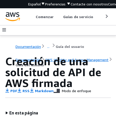
Español
Preferencias
Contacte con nosotros
Come
Comenzar
Guías de servicio
Herrami
Documentación
...
Guía del usuario
Creación de una
Documentación
AWS Identity and Access Management
Guía del usuario
solicitud de API de
AWS firmada
PDF
RSS
Markdown
Modo de enfoque
En esta página