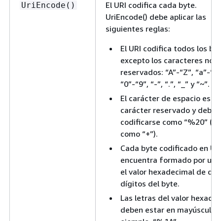
El URI codifica cada byte.
UriEncode()
UriEncode() debe aplicar las
siguientes reglas:
El URI codifica todos los by
excepto los caracteres no
reservados: “A”-“Z”, “a”-“z”
“0”-“9”, “-”, “.”, “_” y “~”.
El carácter de espacio es u
carácter reservado y debe
codificarse como “%20” (y 
como “+”).
Cada byte codificado en UR
encuentra formado por un 
el valor hexadecimal de dos
dígitos del byte.
Las letras del valor hexade
deben estar en mayúsculas,