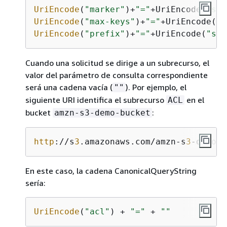
UriEncode
(
"marker"
)+
"="
+UriEncode(
"som
UriEncode
(
"max-keys"
)+
"="
+UriEncode(
"2
UriEncode
(
"prefix"
)+
"="
+UriEncode(
"som
Cuando una solicitud se dirige a un subrecurso, el
valor del parámetro de consulta correspondiente
será una cadena vacía (
). Por ejemplo, el
""
siguiente URI identifica el subrecurso
en el
ACL
bucket
:
amzn-s3-demo-bucket
http
://s
3
.amazonaws.com/amzn-s
3
-demo-b
En este caso, la cadena CanonicalQueryString
sería:
UriEncode
(
"acl"
) + 
"="
 + 
""