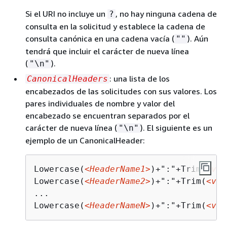
Si el URI no incluye un
, no hay ninguna cadena de
?
consulta en la solicitud y establece la cadena de
consulta canónica en una cadena vacía (
). Aún
""
tendrá que incluir el carácter de nueva línea
(
).
"\n"
: una lista de los
CanonicalHeaders
encabezados de las solicitudes con sus valores. Los
pares individuales de nombre y valor del
encabezado se encuentran separados por el
carácter de nueva línea (
). El siguiente es un
"\n"
ejemplo de un CanonicalHeader:
Lowercase(
<HeaderName1>
)+":"+Trim(
<val
Lowercase(
<HeaderName2>
)+":"+Trim(
<val
...

Lowercase(
<HeaderNameN>
)+":"+Trim(
<val