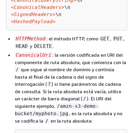
<CanonicalQueryString>
<CanonicalHeaders>
<SignedHeaders>
<HashedPayload>
: el método HTTP, como
,
,
HTTPMethod
GET
PUT
y
.
HEAD
DELETE
: la versión codificada en URI del
CanonicalUri
componente de ruta absoluta, que comienza con la
que sigue al nombre de dominio y continúa
/
hasta el final de la cadena o del signo de
interrogación (
) si tiene parámetros de cadena
?
de consulta. Si la ruta absoluta está vacía, utilice
un carácter de barra diagonal (
). El URI del
/
siguiente ejemplo,
/amzn-s3-demo-
, es la ruta absoluta y no
bucket/myphoto.jpg
se codifica la
en la ruta absoluta:
/