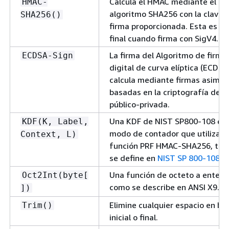
Calcula el HMAC mediante el
HMAC-
algoritmo SHA256 con la clave 
SHA256()
firma proporcionada. Esta es la
final cuando firma con SigV4.
La firma del Algoritmo de firma
ECDSA-Sign
digital de curva elíptica (ECDSA
calcula mediante firmas asimét
basadas en la criptografía de c
público-privada.
Una KDF de NIST SP800-108 en
KDF(K, Label,
modo de contador que utiliza la
Context, L)
función PRF HMAC-SHA256, tal
se define en
NIST SP 800-108r1
Una función de octeto a entero,
Oct2Int(byte[
como se describe en ANSI X9.62
])
Elimine cualquier espacio en bl
Trim()
inicial o final.