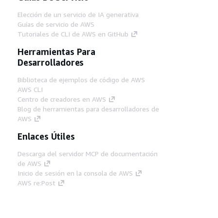
Elección de un servicio de IA generativa
Guías de servicio de AWS
Tutoriales de CLI de AWS en GitHub
Herramientas Para
Desarrolladores
Biblioteca de ejemplos de código de AWS
AWS CLI
Centro de creadores en AWS
Blog de herramientas para desarrolladores de
AWS
Enlaces Útiles
Descarga del servidor MCP de documentación
de AWS
Inicio de sesión en la consola de AWS
AWS re:Post
Privacidad
Términos del sitio
Preferencias de