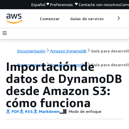
Español
Preferencias
Contacte con nosotros
Come
Comenzar
Guías de servicio
Herrami
Documentación
Amazon DynamoDB
Importación de
Documentación
Amazon DynamoDB
Guía para desarrol
datos de DynamoDB
desde Amazon S3:
cómo funciona
PDF
RSS
Markdown
Modo de enfoque