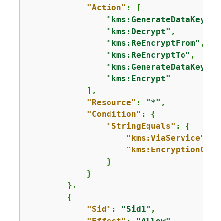
"Action"
: [

"kms:GenerateDataKeyWit
"kms:Decrypt"
,

"kms:ReEncryptFrom"
,

"kms:ReEncryptTo"
,

"kms:GenerateDataKey"
,

"kms:Encrypt"
            ],

"Resource"
: 
"*"
,

"Condition"
: 
{
"StringEquals"
: 
{
"kms:ViaService"
: 
"
"kms:EncryptionCont
                }

            }

        },

{
"Sid"
: 
"Sid1"
,

"Effect"
: 
"Allow"
,
