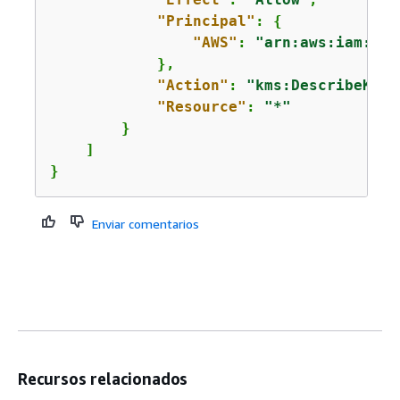
"Principal"
: 
{
"AWS"
: 
"arn:aws:iam::
11
            },

"Action"
: 
"kms:DescribeKey"
"Resource"
: 
"*"
        }

    ]

}
Enviar comentarios
Recursos relacionados