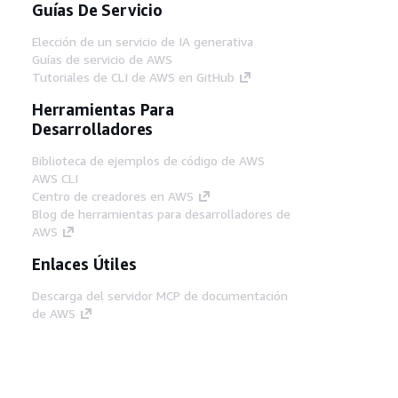
Guías De Servicio
Elección de un servicio de IA generativa
Guías de servicio de AWS
Tutoriales de CLI de AWS en GitHub
Herramientas Para
Desarrolladores
Biblioteca de ejemplos de código de AWS
AWS CLI
Centro de creadores en AWS
Blog de herramientas para desarrolladores de
AWS
Enlaces Útiles
Descarga del servidor MCP de documentación
de AWS
Inicio de sesión en la consola de AWS
AWS re:Post
Privacidad
Términos del sitio
Preferencias de