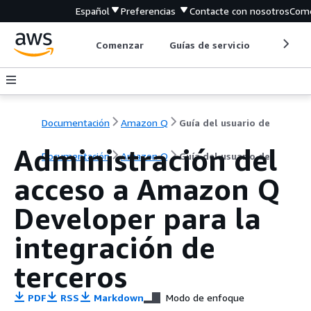
Español
Preferencias
Contacte con nosotros
Come
Comenzar
Guías de servicio
Herrami
Documentación
Amazon Q
Guía del usuario de
Administración del
Documentación
Amazon Q
Guía del usuario de
acceso a Amazon Q
Developer para la
integración de
terceros
PDF
RSS
Markdown
Modo de enfoque