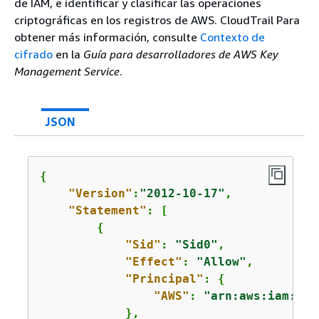
de IAM, e identificar y clasificar las operaciones
criptográficas en los registros de AWS. CloudTrail Para
obtener más información, consulte
Contexto de
cifrado
en la
Guía para desarrolladores de AWS Key
Management Service
.
JSON
{
"Version"
:
"2012-10-17"
,

"Statement"
: [

{
"Sid"
: 
"Sid0"
,

"Effect"
: 
"Allow"
,

"Principal"
: 
{
"AWS"
: 
"arn:aws:iam::
11
            },
