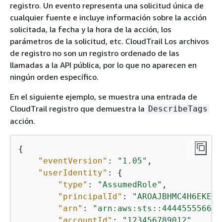
registro. Un evento representa una solicitud única de
cualquier fuente e incluye información sobre la acción
solicitada, la fecha y la hora de la acción, los
parámetros de la solicitud, etc. CloudTrail Los archivos
de registro no son un registro ordenado de las
llamadas a la API pública, por lo que no aparecen en
ningún orden específico.
En el siguiente ejemplo, se muestra una entrada de
CloudTrail registro que demuestra la
DescribeTags
acción.
{
"eventVersion"
: 
"1.05"
,

"userIdentity"
: 
{
"type"
: 
"AssumedRole"
,

"principalId"
: 
"AROAJBHMC4H6EKEXA
"arn"
: 
"arn:aws:sts::444455556666
"accountId"
: 
"123456789012"
,
