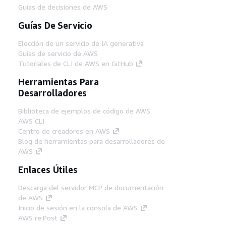
Guías de decisiones de AWS
Guías De Servicio
Elección de un servicio de IA generativa
Guías de servicio de AWS
Tutoriales de CLI de AWS en GitHub
Herramientas Para
Desarrolladores
Biblioteca de ejemplos de código de AWS
AWS CLI
Centro de creadores en AWS
Blog de herramientas para desarrolladores de
AWS
Enlaces Útiles
Descarga del servidor MCP de documentación
de AWS
Inicio de sesión en la consola de AWS
AWS re:Post