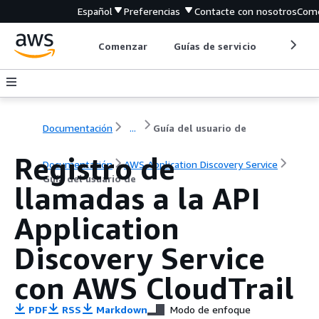
Español
Preferencias
Contacte con nosotros
Come
Comenzar
Guías de servicio
Herrami
Documentación
...
Guía del usuario de
Registro de
Documentación
AWS Application Discovery Service
Guía del usuario de
llamadas a la API
Application
Discovery Service
con AWS CloudTrail
PDF
RSS
Markdown
Modo de enfoque