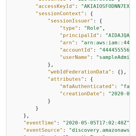
"accessKeyId"
: 
"AKIAIOSFODNN7EXAM
"sessionContext"
: 
{
"sessionIssuer"
: 
{
"type"
: 
"Role"
,

"principalId"
: 
"AIDAJQABL
"arn"
: 
"arn:aws:iam::4444
"accountId"
: 
"44445555666
"userName"
: 
"sampleAdmin"
            },

"webIdFederationData"
: 
{
},

"attributes"
: 
{
"mfaAuthenticated"
: 
"fals
"creationDate"
: 
"2020-05-
            }

        }

    },

"eventTime"
: 
"2020-05-05T17:02:40Z"
,

"eventSource"
: 
"discovery.amazonaws.c