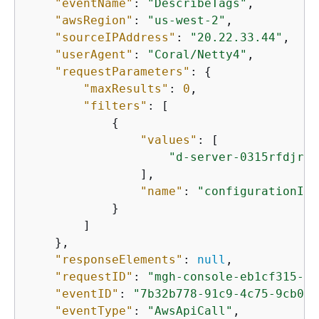
"eventName"
: 
"DescribeTags"
,

"awsRegion"
: 
"us-west-2"
,

"sourceIPAddress"
: 
"20.22.33.44"
,

"userAgent"
: 
"Coral/Netty4"
,

"requestParameters"
: 
{
"maxResults"
: 
0
,

"filters"
: [

{
"values"
: [

"d-server-0315rfdjrey
                ],

"name"
: 
"configurationId"
            }

        ]

    },

"responseElements"
: 
null
,

"requestID"
: 
"mgh-console-eb1cf315-e2
"eventID"
: 
"7b32b778-91c9-4c75-9cb0-6
"eventType"
: 
"AwsApiCall"
,
