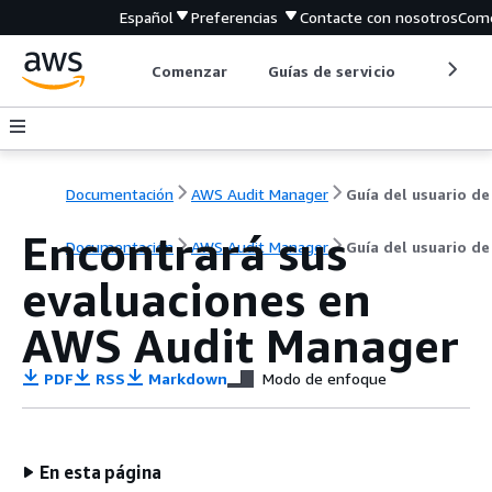
Español
Preferencias
Contacte con nosotros
Come
Comenzar
Guías de servicio
Herrami
Documentación
AWS Audit Manager
Guía del usuario de
Encontrará sus
Documentación
AWS Audit Manager
Guía del usuario de
evaluaciones en
AWS Audit Manager
PDF
RSS
Markdown
Modo de enfoque
En esta página