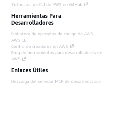
Tutoriales de CLI de AWS en GitHub
Herramientas Para
Desarrolladores
Biblioteca de ejemplos de código de AWS
AWS CLI
Centro de creadores en AWS
Blog de herramientas para desarrolladores de
AWS
Enlaces Útiles
Descarga del servidor MCP de documentación
de AWS
Inicio de sesión en la consola de AWS
AWS re:Post
Privacidad
Términos del sitio
Preferencias de
cookies
© 2026, Amazon Web Services, Inc o
sus afiliados. Todos los derechos reservados.