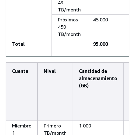
49
TB/month
Próximos
45.000
450
TB/month
Total
95.000
Cuenta
Nivel
Cantidad de
Ca
almacenamiento
a
(GB)
(T
Miembro
Primero
1 000
1
1
TB/month