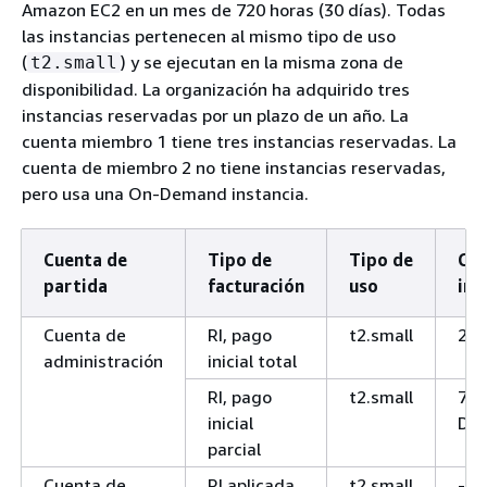
Amazon EC2 en un mes de 720 horas (30 días). Todas
las instancias pertenecen al mismo tipo de uso
(
) y se ejecutan en la misma zona de
t2.small
disponibilidad. La organización ha adquirido tres
instancias reservadas por un plazo de un año. La
cuenta miembro 1 tiene tres instancias reservadas. La
cuenta de miembro 2 no tiene instancias reservadas,
pero usa una On-Demand instancia.
Cuenta de
Tipo de
Tipo de
Co
partida
facturación
uso
inic
Cuenta de
RI, pago
t2.small
274
administración
inicial total
RI, pago
t2.small
70,
inicial
DÓ
parcial
Cuenta de
RI aplicada
t2.small
-