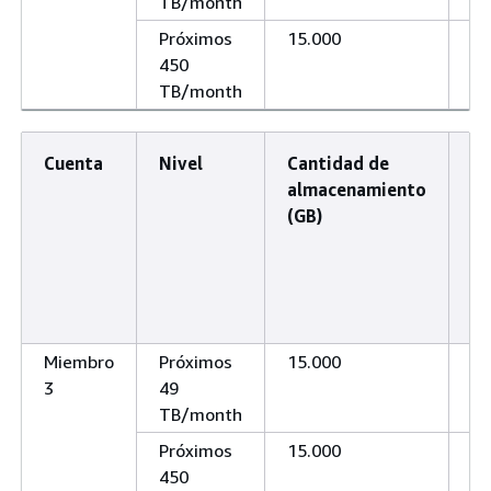
TB/month
Próximos
15.000
15
450
TB/month
Cuenta
Nivel
Cantidad de
Ca
almacenamiento
a
(GB)
(T
Miembro
Próximos
15.000
15
3
49
TB/month
Próximos
15.000
15
450