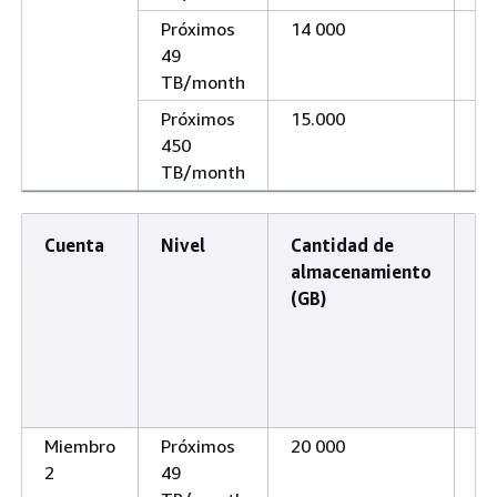
Próximos
14 000
14
49
TB/month
Próximos
15.000
15
450
TB/month
Cuenta
Nivel
Cantidad de
Ca
almacenamiento
a
(GB)
(T
Miembro
Próximos
20 000
20
2
49