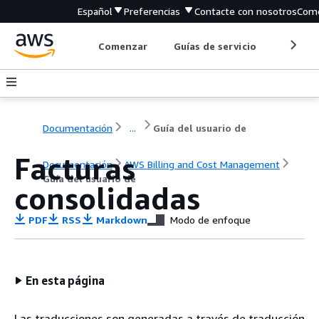
Español
Preferencias
Contacte con nosotros
Come
Comenzar
Guías de servicio
Herrami
Documentación
...
Guía del usuario de
Facturas
Documentación
AWS Billing and Cost Management
Guía del usuario de
consolidadas
PDF
RSS
Markdown
Modo de enfoque
En esta página
Las traducciones son generadas a través de traducción