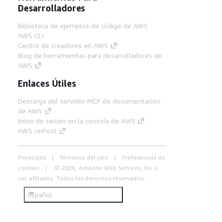
Desarrolladores
Biblioteca de ejemplos de código de AWS
AWS CLI
Centro de creadores en AWS
Blog de herramientas para desarrolladores de
AWS
Enlaces Útiles
Descarga del servidor MCP de documentación
de AWS
Inicio de sesión en la consola de AWS
AWS re:Post
Privacidad
Términos del sitio
Preferencias de
cookies
© 2026, Amazon Web Services, Inc o
sus afiliados. Todos los derechos reservados.
Español