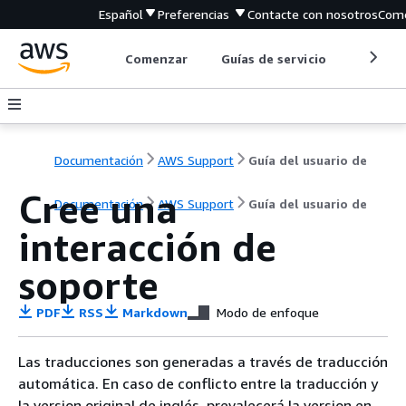
Español
Preferencias
Contacte con nosotros
Come
Comenzar
Guías de servicio
Herrami
Documentación
AWS Support
Guía del usuario de
Cree una
Documentación
AWS Support
Guía del usuario de
interacción de
soporte
PDF
RSS
Markdown
Modo de enfoque
Las traducciones son generadas a través de traducción
automática. En caso de conflicto entre la traducción y
la version original de inglés, prevalecerá la version en