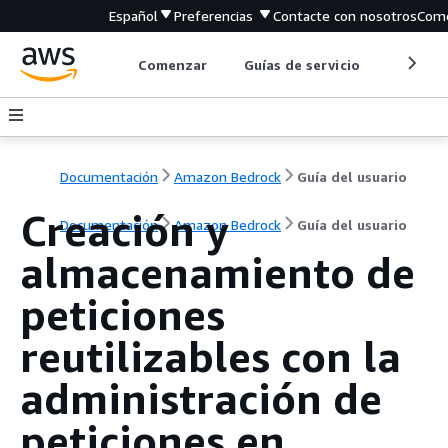
Español
Preferencias
Contacte con nosotros
Come
Comenzar
Guías de servicio
Herrami
Documentación
Amazon Bedrock
Guía del usuario
Creación y
Documentación
Amazon Bedrock
Guía del usuario
almacenamiento de
peticiones
reutilizables con la
administración de
peticiones en