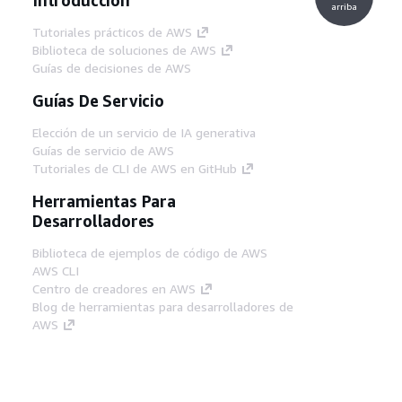
arriba
Tutoriales prácticos de AWS
Biblioteca de soluciones de AWS
Guías de decisiones de AWS
Guías De Servicio
Elección de un servicio de IA generativa
Guías de servicio de AWS
Tutoriales de CLI de AWS en GitHub
Herramientas Para
Desarrolladores
Biblioteca de ejemplos de código de AWS
AWS CLI
Centro de creadores en AWS
Blog de herramientas para desarrolladores de
AWS
Enlaces Útiles
Descarga del servidor MCP de documentación