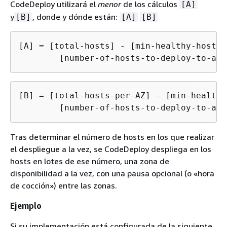
CodeDeploy utilizará el
menor
de los cálculos
[A]
y
, donde y dónde están:
[B]
[A]
[B]
[A] = [total-hosts] - [min-healthy-hosts] 
        [number-of-hosts-to-deploy-to-at-
[B] = [total-hosts-per-AZ] - [min-healthy
        [number-of-hosts-to-deploy-to-at-
Tras determinar el número de hosts en los que realizar
el despliegue a la vez, se CodeDeploy despliega en los
hosts en lotes de ese número, una zona de
disponibilidad a la vez, con una pausa opcional (o «hora
de cocción») entre las zonas.
Ejemplo
Si su implementación está configurada de la siguiente