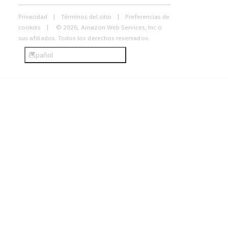
Privacidad
Términos del sitio
Preferencias de
cookies
© 2026, Amazon Web Services, Inc o
sus afiliados. Todos los derechos reservados.
Español