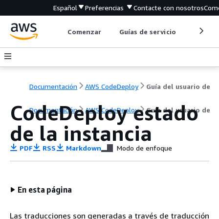
Español
Preferencias
Contacte con nosotros
Come
Comenzar
Guías de servicio
Herrami
Documentación
AWS CodeDeploy
Guía del usuario de
CodeDeploy estado
Documentación
AWS CodeDeploy
Guía del usuario de
de la instancia
PDF
RSS
Markdown
Modo de enfoque
En esta página
Las traducciones son generadas a través de traducción