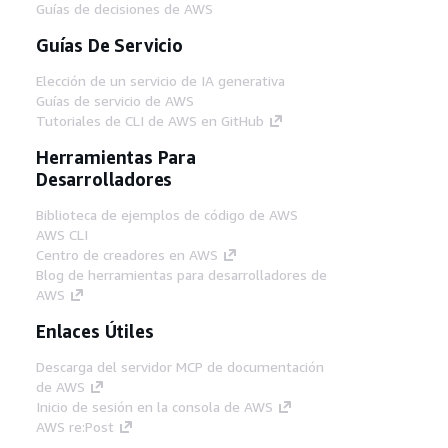
Guías de decisiones de AWS
Guías De Servicio
Elección de un servicio de IA generativa
Guías de servicio de AWS
Tutoriales de CLI de AWS en GitHub
Herramientas Para
Desarrolladores
Biblioteca de ejemplos de código de AWS
AWS CLI
Centro de creadores en AWS
Blog de herramientas para desarrolladores de
AWS
Enlaces Útiles
Descarga del servidor MCP de documentación
de AWS
Inicio de sesión en la consola de AWS
AWS re:Post