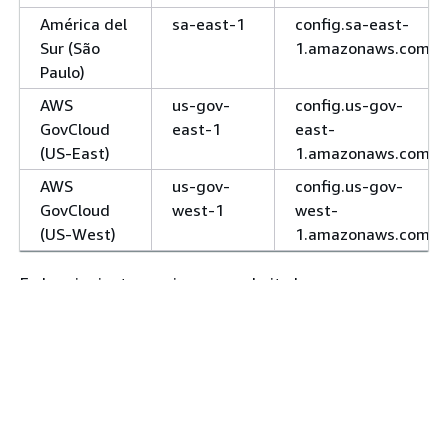
América del
sa-east-1
config.sa-east-
Sur (São
1.amazonaws.com
Paulo)
AWS
us-gov-
config.us-gov-
GovCloud
east-1
east-
(US-East)
1.amazonaws.com
AWS
us-gov-
config.us-gov-
GovCloud
west-1
west-
(US-West)
1.amazonaws.com
En las siguientes regiones se admite la
implementación de AWS Config reglas en las cuentas
de los miembros de una AWS organización.
Nombre de
Región
Punto de
la región
conexión