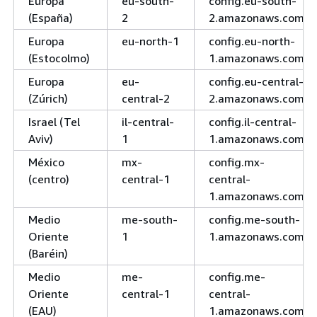
Europa
eu-south-
config.eu-south-
(España)
2
2.amazonaws.com
Europa
eu-north-1
config.eu-north-
(Estocolmo)
1.amazonaws.com
Europa
eu-
config.eu-central-
(Zúrich)
central-2
2.amazonaws.com
Israel (Tel
il-central-
config.il-central-
Aviv)
1
1.amazonaws.com
México
mx-
config.mx-
(centro)
central-1
central-
1.amazonaws.com
Medio
me-south-
config.me-south-
Oriente
1
1.amazonaws.com
(Baréin)
Medio
me-
config.me-
Oriente
central-1
central-
(EAU)
1.amazonaws.com