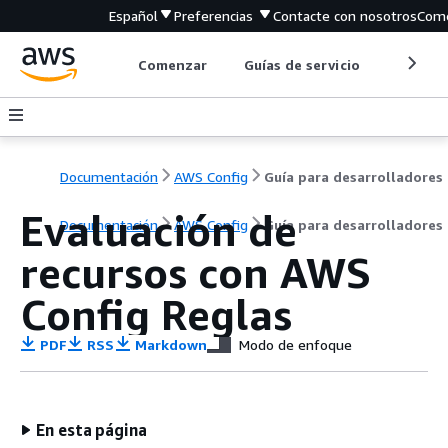
Español
Preferencias
Contacte con nosotros
Come
Comenzar
Guías de servicio
Herrami
Documentación
AWS Config
Guía para desarrolladores
Evaluación de
Documentación
AWS Config
Guía para desarrolladores
recursos con AWS
Config Reglas
PDF
RSS
Markdown
Modo de enfoque
En esta página