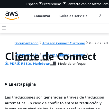
Español
Preferencias
Contacte con nosotros
Come
Comenzar
Guías de servicio
Herrami
Documentación
Amazon Connect Customer
Guía de
Cliente de Connect
Documentación
Amazon Connect Customer
Guía del administrador
PDF
RSS
Markdown
Modo de enfoque
En esta página
Las traducciones son generadas a través de traducción
automática. En caso de conflicto entre la traducción y
la version original de inglés, prevalecerá la version en